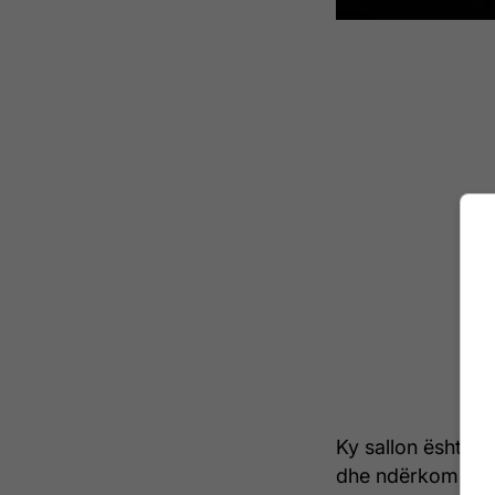
Ky sallon është i
dhe ndërkombëtar