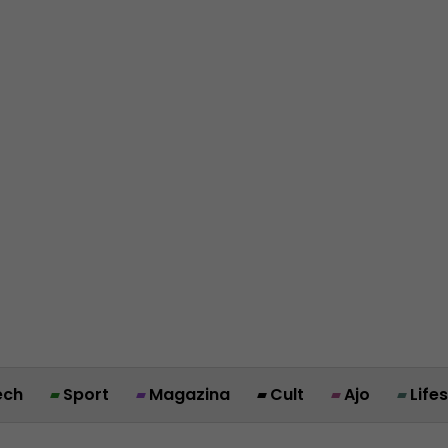
ech
Sport
Magazina
Cult
Ajo
Life