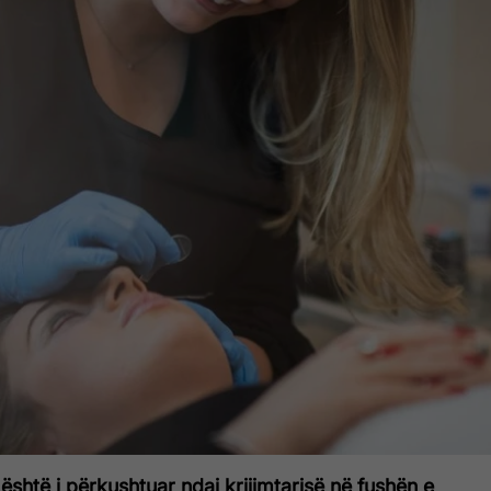
 është i përkushtuar ndaj krijimtarisë në fushën e