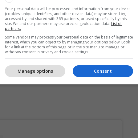
.
Your personal data will be processed and information from your device
(cookies, unique identifiers, and other device data) may be stored by,
s, nën udhëheqjen e Blerina Matit nga kompania ‘
B
accessed by and shared with 369 partners, or used specifically by this
site. We and our partners may use precise geolocation data.
List of
rategji dhe ide për promovimin e biznesit,
partners.
to sesion kushtuar festës së 28 nëntorit.
Some vendors may process your personal data on the basis of legitimate
interest, which you can object to by managing your options below. Look
for a link at the bottom of this page or in the site menu to manage or
withdraw consent in privacy and cookie settings.
Manage options
Consent