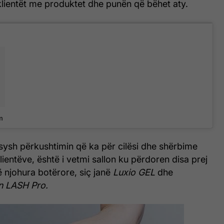
klientët me produktet dhe punën që bëhet aty.
m
ysh përkushtimin që ka për cilësi dhe shërbime
ientëve, është i vetmi sallon ku përdoren disa prej
 njohura botërore, siç janë
Luxio GEL
dhe
n LASH Pro.