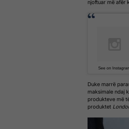
njoftuar më afër 
See on Instagra
Duke marrë paras
maksimale ndaj kl
produkteve më të
produktet
Londo