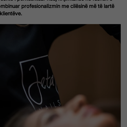
mbinuar profesionalizmin me cilësinë më të lartë
klientëve.