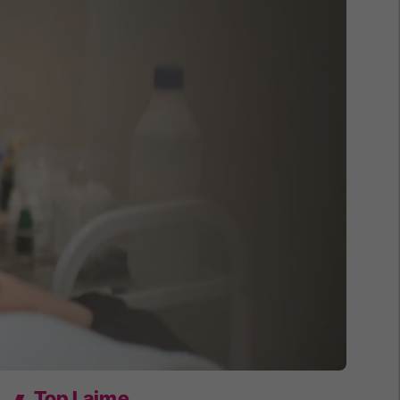
Top Lajme