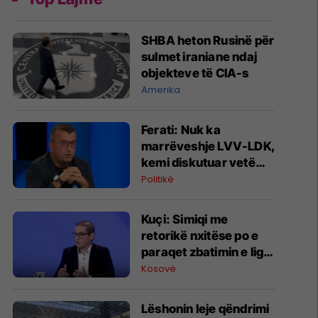
SHBA heton Rusinë për
sulmet iraniane ndaj
objekteve të CIA-s
Amerika
Ferati: Nuk ka
marrëveshje LVV-LDK,
kemi diskutuar vetëm
për parime
Politikë
Kuçi: Simiqi me
retorikë nxitëse po e
paraqet zbatimin e ligjit
në veri si "spastrim
Kosovë
etnik"
Lëshonin leje qëndrimi