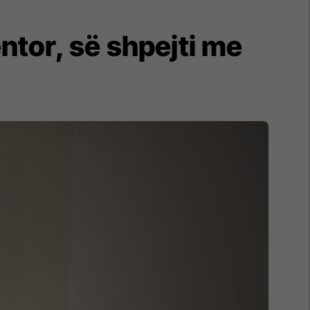
ntor, së shpejti me