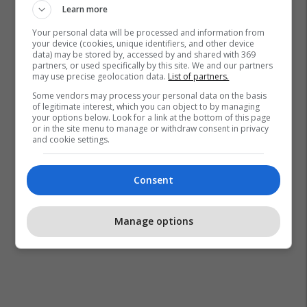
Learn more
Marrëveshje Bashkëpunimi
Lulzim Hetemi
Leposaviq
Your personal data will be processed and information from
your device (cookies, unique identifiers, and other device
data) may be stored by, accessed by and shared with 369
partners, or used specifically by this site. We and our partners
may use precise geolocation data.
List of partners.
Some vendors may process your personal data on the basis
of legitimate interest, which you can object to by managing
your options below. Look for a link at the bottom of this page
or in the site menu to manage or withdraw consent in privacy
and cookie settings.
Consent
Manage options