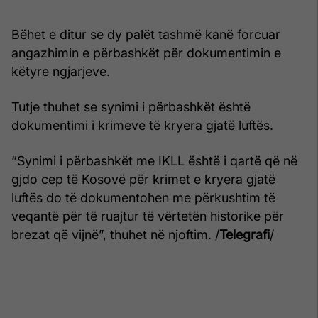
Bëhet e ditur se dy palët tashmë kanë forcuar
angazhimin e përbashkët për dokumentimin e
këtyre ngjarjeve.
Tutje thuhet se synimi i përbashkët është
dokumentimi i krimeve të kryera gjatë luftës.
“Synimi i përbashkët me IKLL është i qartë që në
gjdo cep të Kosovë për krimet e kryera gjatë
luftës do të dokumentohen me përkushtim të
veqantë për të ruajtur të vërtetën historike për
brezat që vijnë”, thuhet në njoftim. /
Telegrafi
/