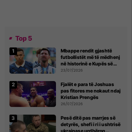
Top 5
Mbappe rendit gjashtë
futbollistët më të mëdhenj
në historinë e Kupës së
Botës, Messi mbetet i dyti
23/07/2026
Fjalët e para të Joshuas
pas fitores me nokaut ndaj
Kristian Prengës
26/07/2026
Pesë ditë pas marrjes së
detyrës, shefi i ri i ushtrisë
ukrainase urdhëron