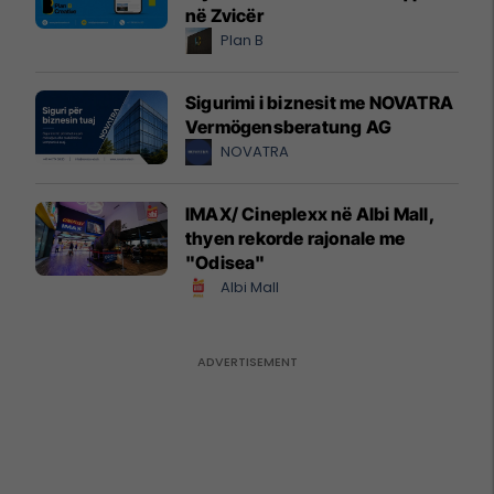
në Zvicër
Plan B
Sigurimi i biznesit me NOVATRA
Vermögensberatung AG
NOVATRA
IMAX/ Cineplexx në Albi Mall,
thyen rekorde rajonale me
"Odisea"
Albi Mall