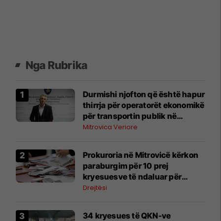
Nga Rubrika
Durmishi njofton që është hapur
thirrja për operatorët ekonomikë
për transportin publik në
komunat e veriut
Mitrovica Veriore
Prokuroria në Mitrovicë kërkon
paraburgim për 10 prej
kryesuesve të ndaluar për
manipulim votash
Drejtësi
34 kryesues të QKN-ve