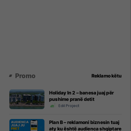
Promo
Reklamo këtu
Holiday In 2 – banesa juaj për
pushime pranë detit
Edil Project
Plan B – reklamoni biznesin tuaj
aty ku është audienca shqiptare