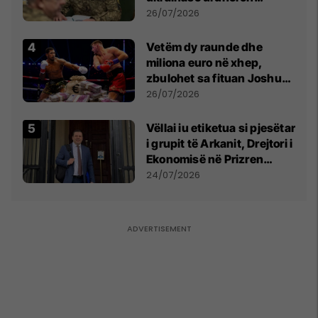
kontroll të madh
26/07/2026
Vetëm dy raunde dhe
miliona euro në xhep,
zbulohet sa fituan Joshua
e Prenga
26/07/2026
Vëllai iu etiketua si pjesëtar
i grupit të Arkanit, Drejtori i
Ekonomisë në Prizren
mohon pretendimet
24/07/2026