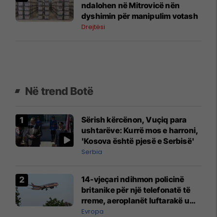
ndalohen në Mitrovicë nën
dyshimin për manipulim votash
Drejtësi
Në trend Botë
Sërish kërcënon, Vuçiq para
ushtarëve: Kurrë mos e harroni,
'Kosova është pjesë e Serbisë'
Serbia
14-vjeçari ndihmon policinë
britanike për një telefonatë të
rreme, aeroplanët luftarakë u
ngritën në ajër për të
Evropa