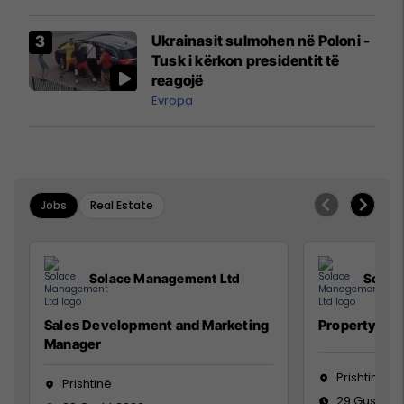
interceptuar fluturaken e Qatar
Airways që po shkonte drejt
Ukrainasit sulmohen në Poloni -
Mançesterit
Tusk i kërkon presidentit të
reagojë
Evropa
Jobs
Real Estate
Solace Management Ltd
Solac
Sales Development and Marketing
Property Ma
Manager
Prishtinë
Prishtinë
29 Gusht 2