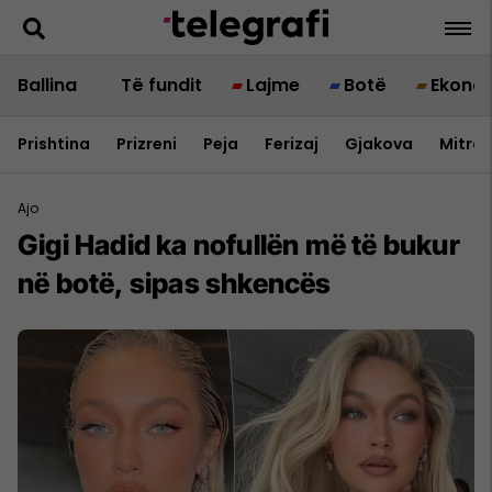
Ballina
Të fundit
Lajme
Botë
Ekono
Prishtina
Prizreni
Peja
Ferizaj
Gjakova
Mitrov
Ajo
Gigi Hadid ka nofullën më të bukur
në botë, sipas shkencës