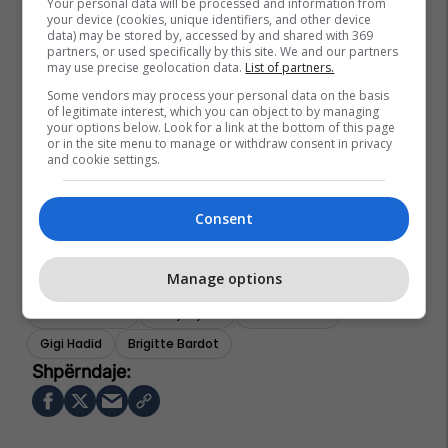
Your personal data will be processed and information from
your device (cookies, unique identifiers, and other device
data) may be stored by, accessed by and shared with 369
partners, or used specifically by this site. We and our partners
may use precise geolocation data.
List of partners.
Some vendors may process your personal data on the basis
of legitimate interest, which you can object to by managing
your options below. Look for a link at the bottom of this page
or in the site menu to manage or withdraw consent in privacy
and cookie settings.
Consent
Manage options
Nofulla
Jessica Stam
Irina Shayk
Kate Moss
Stella Maxwell
Miley Cyrus
Amber Heard
Gigi Hadid
Brigitte Bardot