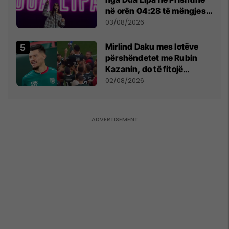
në orën 04:28 të mëngjesit
- dhe bota digjitale serbe
03/08/2026
shpall gjendjen e luftës
Mirlind Daku mes lotëve
përshëndetet me Rubin
Kazanin, do të fitojë
miliona te Spartak Moska
02/08/2026