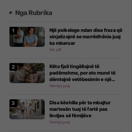
Nga Rubrika
Një psikologe ndan disa fraza që
sinjalizojnë se marrëdhënia juaj
ka mbaruar
Në çift
Këto fjali tingëllojnë të
padëmshme, por ato mund të
dëmtojnë vetëbesimin e një
fëmije
Fëmija juaj
Disa këshilla për ta mbajtur
martesën tuaj të fortë pas
lindjes së fëmijëve
Fëmija juaj