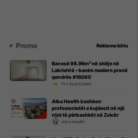
Promo
Reklamo këtu
Banesë 98.96m² në shitje në
Lakrishtë – banim modern pranë
qendrës #16060
Pro Real Estate
Alba Health bashkon
profesionistët e kujdesit në një
rrjet të përbashkët në Zvicër
Alba Health