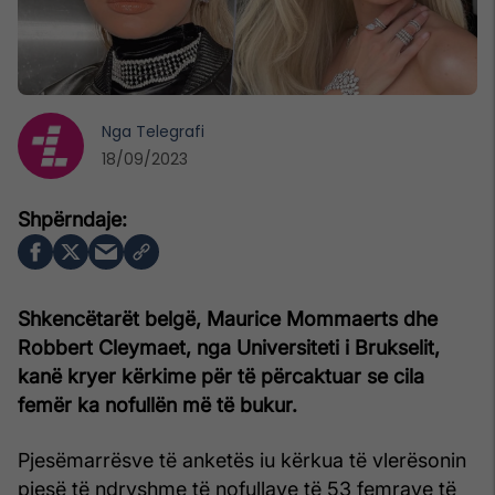
Nga
Telegrafi
18/09/2023
Shkencëtarët belgë, Maurice Mommaerts dhe
Robbert Cleymaet, nga Universiteti i Brukselit,
kanë kryer kërkime për të përcaktuar se cila
femër ka nofullën më të bukur.
Pjesëmarrësve të anketës iu kërkua të vlerësonin
pjesë të ndryshme të nofullave të 53 femrave të