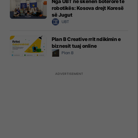
Nga UBT në skenën botërore të
robotikës: Kosova drejt Koresë
së Jugut
UBT
Plan B Creative rrit ndikimin e
biznesit tuaj online
Plan B