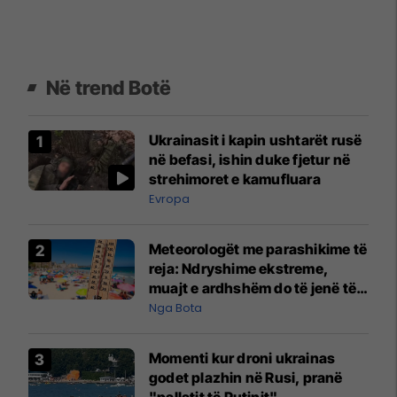
Në trend Botë
Ukrainasit i kapin ushtarët rusë
në befasi, ishin duke fjetur në
strehimoret e kamufluara
Evropa
Meteorologët me parashikime të
reja: Ndryshime ekstreme,
muajt e ardhshëm do të jenë të
pazakontë
Nga Bota
Momenti kur droni ukrainas
godet plazhin në Rusi, pranë