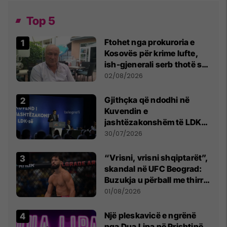
Top 5
Ftohet nga prokuroria e
Kosovës për krime lufte,
ish-gjenerali serb thotë se
dikush e tradhtoi në
02/08/2026
Beograd
Gjithçka që ndodhi në
Kuvendin e
jashtëzakonshëm të LDK-
së
30/07/2026
“Vrisni, vrisni shqiptarët”,
skandal në UFC Beograd:
Buzukja u përball me thirrje
anti-shqiptare nga
01/08/2026
tribunat
Një pleskavicë e ngrënë
nga Dua Lipa në Prishtinë