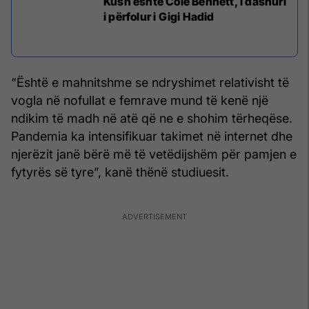
Kush është Cole Bennett, i dashuri
i përfolur i Gigi Hadid
“Është e mahnitshme se ndryshimet relativisht të
vogla në nofullat e femrave mund të kenë një
ndikim të madh në atë që ne e shohim tërheqëse.
Pandemia ka intensifikuar takimet në internet dhe
njerëzit janë bërë më të vetëdijshëm për pamjen e
fytyrës së tyre”, kanë thënë studiuesit.