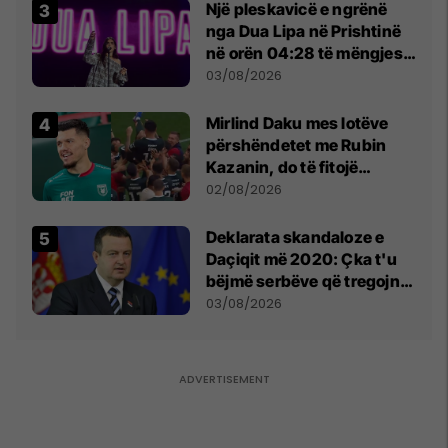
Një pleskavicë e ngrënë
nga Dua Lipa në Prishtinë
në orën 04:28 të mëngjesit
- dhe bota digjitale serbe
03/08/2026
shpall gjendjen e luftës
Mirlind Daku mes lotëve
përshëndetet me Rubin
Kazanin, do të fitojë
miliona te Spartak Moska
02/08/2026
​Deklarata skandaloze e
Daçiqit më 2020: Çka t'u
bëjmë serbëve që tregojnë
ku janë varrosur shqiptarët
03/08/2026
në Serbi