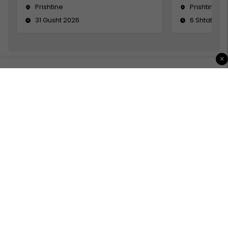
Prishtine
Prishtinë
31 Gusht 2026
6 Shtator 2
×