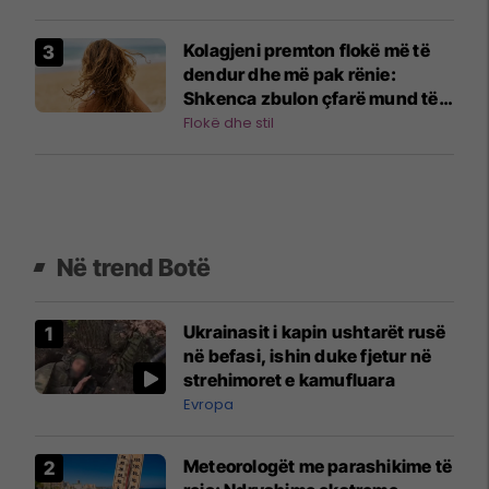
Kolagjeni premton flokë më të
dendur dhe më pak rënie:
Shkenca zbulon çfarë mund të
bëjë vërtet
Flokë dhe stil
Në trend Botë
Ukrainasit i kapin ushtarët rusë
në befasi, ishin duke fjetur në
strehimoret e kamufluara
Evropa
Meteorologët me parashikime të