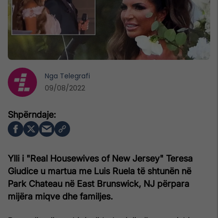
Nga
Telegrafi
09/08/2022
Ylli i "Real Housewives of New Jersey" Teresa
Giudice u martua me Luis Ruela të shtunën në
Park Chateau në East Brunswick, NJ përpara
mijëra miqve dhe familjes.