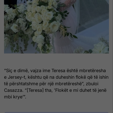
“Siç e dimë, vajza ime Teresa është mbretëresha
e Jersey-t, kështu që na duheshin flokë që të ishin
të përshtatshme për një mbretëreshë”, zbuloi
Casazza. “[Teresa] tha, 'Flokët e mi duhet të jenë
mbi krye’”.