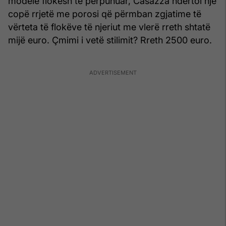
modele flokësh të përpunuar, Casazza ndërtoi një
copë rrjetë me porosi që përmban zgjatime të
vërteta të flokëve të njeriut me vlerë rreth shtatë
mijë euro. Çmimi i vetë stilimit? Rreth 2500 euro.