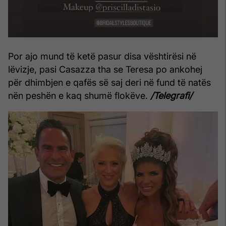
Por ajo mund të ketë pasur disa vështirësi në
lëvizje, pasi Casazza tha se Teresa po ankohej
për dhimbjen e qafës së saj deri në fund të natës
nën peshën e kaq shumë flokëve.
/Telegrafi/