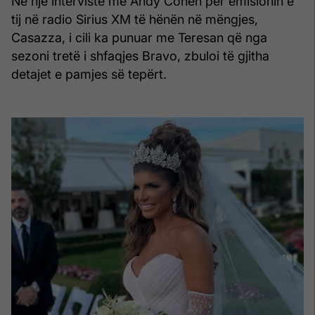
Në një intervistë me Andy Cohen për emisionin e
tij në radio Sirius XM të hënën në mëngjes,
Casazza, i cili ka punuar me Teresan që nga
sezoni tretë i shfaqjes Bravo, zbuloi të gjitha
detajet e pamjes së tepërt.