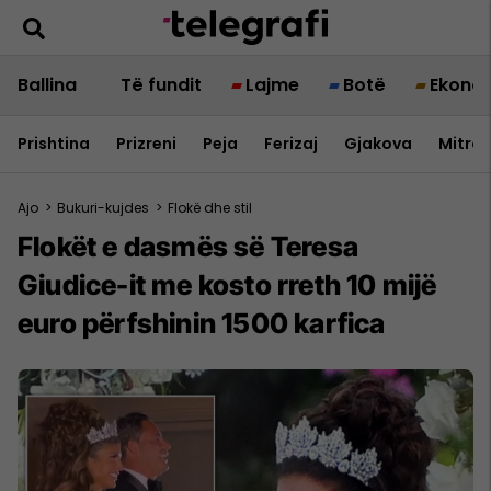
Ballina
Të fundit
Lajme
Botë
Ekono
Prishtina
Prizreni
Peja
Ferizaj
Gjakova
Mitrov
Ajo
>
Bukuri-kujdes
>
Flokë dhe stil
Flokët e dasmës së Teresa
Giudice-it me kosto rreth 10 mijë
euro përfshinin 1500 karfica