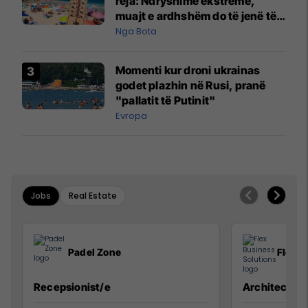
reja: Ndryshime ekstreme,
muajt e ardhshëm do të jenë të
pazakontë
Nga Bota
Momenti kur droni ukrainas
godet plazhin në Rusi, pranë
"pallatit të Putinit"
Evropa
Jobs
Real Estate
Padel Zone
Flex B
Recepsionist/e
Architect