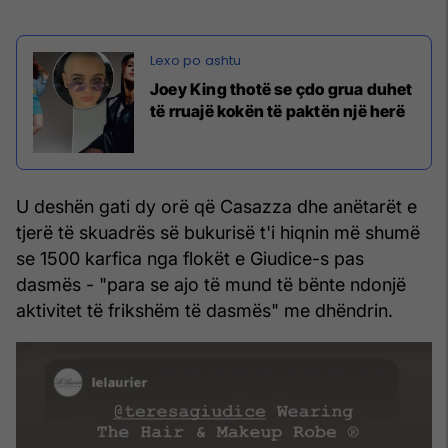
Joey King thotë se çdo grua duhet
të rruajë kokën të paktën një herë
U deshën gati dy orë që Casazza dhe anëtarët e
tjerë të skuadrës së bukurisë t'i hiqnin më shumë
se 1500 karfica nga flokët e Giudice-s pas
dasmës - "para se ajo të mund të bënte ndonjë
aktivitet të frikshëm të dasmës" me dhëndrin.