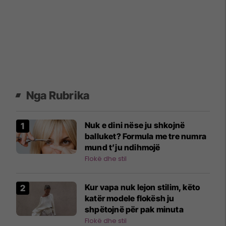
Nga Rubrika
Nuk e dini nëse ju shkojnë
balluket? Formula me tre numra
mund t’ju ndihmojë
Flokë dhe stil
Kur vapa nuk lejon stilim, këto
katër modele flokësh ju
shpëtojnë për pak minuta
Flokë dhe stil