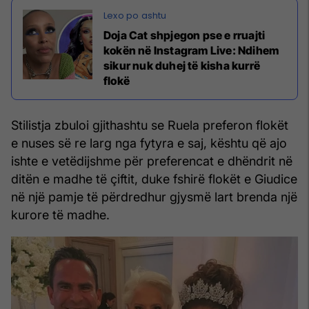
Doja Cat shpjegon pse e rruajti
kokën në Instagram Live: Ndihem
sikur nuk duhej të kisha kurrë
flokë
Stilistja zbuloi gjithashtu se Ruela preferon flokët
e nuses së re larg nga fytyra e saj, kështu që ajo
ishte e vetëdijshme për preferencat e dhëndrit në
ditën e madhe të çiftit, duke fshirë flokët e Giudice
në një pamje të përdredhur gjysmë lart brenda një
kurore të madhe.