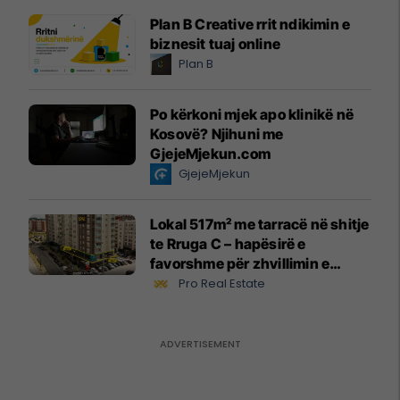
Plan B Creative rrit ndikimin e
biznesit tuaj online
Plan B
Po kërkoni mjek apo klinikë në
Kosovë? Njihuni me
GjejeMjekun.com
GjejeMjekun
Lokal 517m² me tarracë në shitje
te Rruga C – hapësirë e
favorshme për zhvillimin e
biznesit #15796
Pro Real Estate