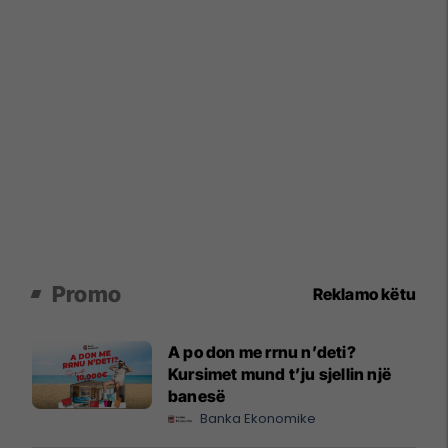
Promo
Reklamo këtu
A po don me rrnu n’deti?
Kursimet mund t’ju sjellin një
banesë
Banka Ekonomike