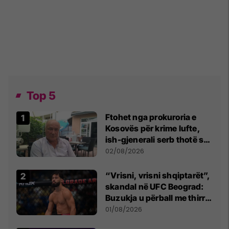
Top 5
Ftohet nga prokuroria e
Kosovës për krime lufte,
ish-gjenerali serb thotë se
dikush e tradhtoi në
02/08/2026
Beograd
“Vrisni, vrisni shqiptarët”,
skandal në UFC Beograd:
Buzukja u përball me thirrje
anti-shqiptare nga
01/08/2026
tribunat