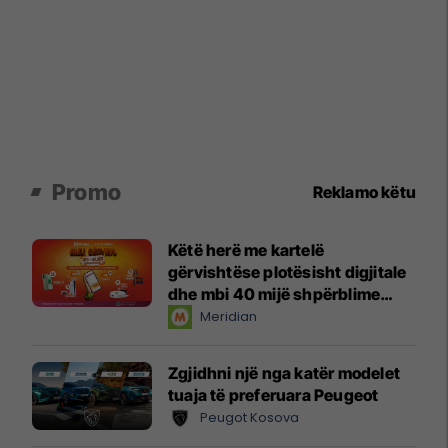
Promo
Reklamo këtu
Këtë herë me kartelë
gërvishtëse plotësisht digjitale
dhe mbi 40 mijë shpërblime
instant!
Meridian
Zgjidhni një nga katër modelet
tuaja të preferuara Peugeot
Peugot Kosova