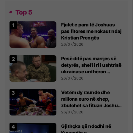
Top 5
Fjalët e para të Joshuas
pas fitores me nokaut ndaj
Kristian Prengës
26/07/2026
Pesë ditë pas marrjes së
detyrës, shefi i ri i ushtrisë
ukrainase urdhëron
kontroll të madh
26/07/2026
Vetëm dy raunde dhe
miliona euro në xhep,
zbulohet sa fituan Joshua
e Prenga
26/07/2026
Gjithçka që ndodhi në
Kuvendin e