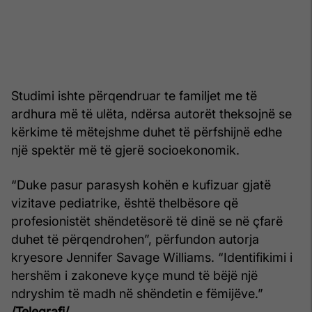
Studimi ishte përqendruar te familjet me të
ardhura më të ulëta, ndërsa autorët theksojnë se
kërkime të mëtejshme duhet të përfshijnë edhe
një spektër më të gjerë socioekonomik.
“Duke pasur parasysh kohën e kufizuar gjatë
vizitave pediatrike, është thelbësore që
profesionistët shëndetësorë të dinë se në çfarë
duhet të përqendrohen”, përfundon autorja
kryesore Jennifer Savage Williams. “Identifikimi i
hershëm i zakoneve kyçe mund të bëjë një
ndryshim të madh në shëndetin e fëmijëve.”
/Telegrafi/