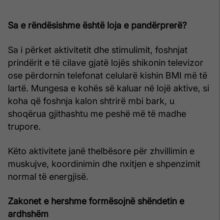
Sa e rëndësishme është loja e pandërprerë?
Sa i përket aktivitetit dhe stimulimit, foshnjat
prindërit e të cilave gjatë lojës shikonin televizor
ose përdornin telefonat celularë kishin BMI më të
lartë. Mungesa e kohës së kaluar në lojë aktive, si
koha që foshnja kalon shtrirë mbi bark, u
shoqërua gjithashtu me peshë më të madhe
trupore.
Këto aktivitete janë thelbësore për zhvillimin e
muskujve, koordinimin dhe nxitjen e shpenzimit
normal të energjisë.
Zakonet e hershme formësojnë shëndetin e
ardhshëm