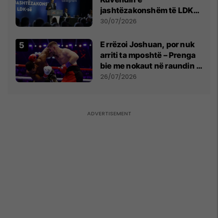
jashtëzakonshëm të LDK-
së
30/07/2026
E rrëzoi Joshuan, por nuk
arriti ta mposhtë – Prenga
bie me nokaut në raundin e
dytë
26/07/2026