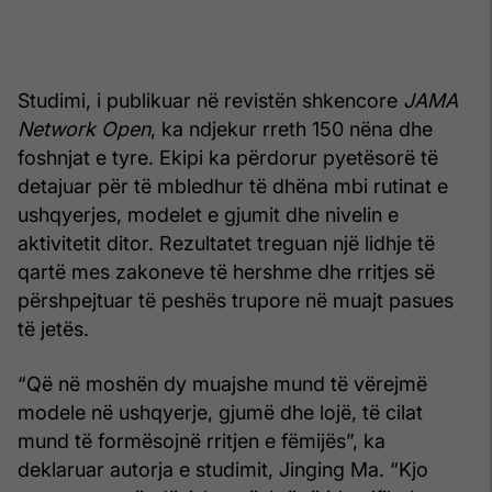
Studimi, i publikuar në revistën shkencore
JAMA
Network Open
, ka ndjekur rreth 150 nëna dhe
foshnjat e tyre. Ekipi ka përdorur pyetësorë të
detajuar për të mbledhur të dhëna mbi rutinat e
ushqyerjes, modelet e gjumit dhe nivelin e
aktivitetit ditor. Rezultatet treguan një lidhje të
qartë mes zakoneve të hershme dhe rritjes së
përshpejtuar të peshës trupore në muajt pasues
të jetës.
“Që në moshën dy muajshe mund të vërejmë
modele në ushqyerje, gjumë dhe lojë, të cilat
mund të formësojnë rritjen e fëmijës”, ka
deklaruar autorja e studimit, Jinging Ma. “Kjo