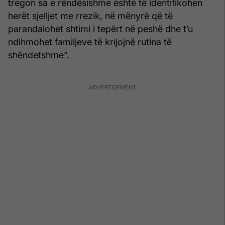
tregon sa e rëndësishme është të identifikohen
herët sjelljet me rrezik, në mënyrë që të
parandalohet shtimi i tepërt në peshë dhe t’u
ndihmohet familjeve të krijojnë rutina të
shëndetshme”.