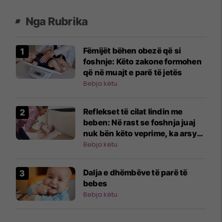
Nga Rubrika
Fëmijët bëhen obezë që si
foshnje: Këto zakone formohen
që në muajt e parë të jetës
Bebja këtu
Reflekset të cilat lindin me
beben: Në rast se foshnja juaj
nuk bën këto veprime, ka arsye
për t'u shqetësuar
Bebja këtu
Dalja e dhëmbëve të parë të
bebes
Bebja këtu