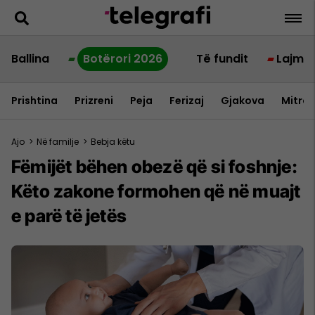
Ballina
Botërori 2026
Të fundit
Lajme
Prishtina
Prizreni
Peja
Ferizaj
Gjakova
Mitrov
Ajo
>
Në familje
>
Bebja këtu
Fëmijët bëhen obezë që si foshnje:
Këto zakone formohen që në muajt
e parë të jetës