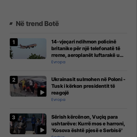
Në trend Botë
14-vjeçari ndihmon policinë
britanike për një telefonatë të
rreme, aeroplanët luftarakë u
ngritën në ajër për të
Evropa
interceptuar fluturaken e Qatar
Airways që po shkonte drejt
Ukrainasit sulmohen në Poloni -
Mançesterit
Tusk i kërkon presidentit të
reagojë
Evropa
Sërish kërcënon, Vuçiq para
ushtarëve: Kurrë mos e harroni,
'Kosova është pjesë e Serbisë'