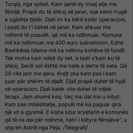
Turqia, nga spitali. Kam qenë dy muaj atje me
fëmijë. Prapë do të shkoj në janar, nuk kemi rrugë
e zgjidhje tjetër. Djali im ka bërë katër operacioni,
i pesti do t’i bëhet në janar. Kam shkuar me
ndihmë të popullit, që më ka ndihmuar. Komuna
më ka ndihmuar me 400 euro subvencion. Edhe
Bashkësia Islame më ka ndihmu kohëve të fundit.
Tek motra kam ndejt dy net, e tash s’kam ku të
shkoj. Secili sot është me halle e derte të veta. Që
20 vite jam me qera. Krejt çka kam pas i kam
çuar për shërim të djalit. Djali prapë duhet të hyjë
në operacion. Djali katër vite duhet të ndjek
terapi. Jam shumë keq. Veç me dal me u mbyt.
Kam pas mbështetje, populli më ka paguar qira
një vit e gjysmë. E kisha lutur kryetarin e komunës
që të na del për ndihmë, hatri i këtyre fëmijëve”, u
shpreh Astriti nga Peja. /Telegrafi/