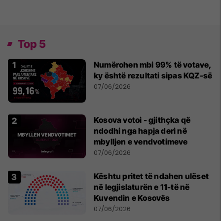
Top 5
Numërohen mbi 99% të votave,
ky është rezultati sipas KQZ-së
07/06/2026
Kosova votoi - gjithçka që
ndodhi nga hapja deri në
mbylljen e vendvotimeve
07/06/2026
Kështu pritet të ndahen ulëset
në legjislaturën e 11-të në
Kuvendin e Kosovës
07/06/2026