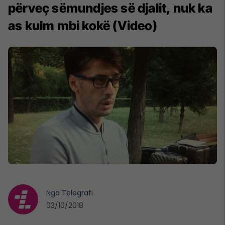
përveç sëmundjes së djalit, nuk ka
as kulm mbi kokë (Video)
Nga
Telegrafi
03/10/2018