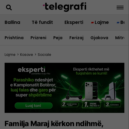
Ballina
Të fundit
Eksperti
Lajme
Bot
Prishtina
Prizreni
Peja
Ferizaj
Gjakova
Mitrov
Lajme
>
Kosove
>
Sociale
Familja Maraj kërkon ndihmë,