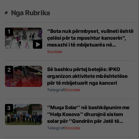
Nga Rubrika
“Bota nuk përmbyset, vullneti është
çelësi për ta mposhtur kancerin”,
mesazhi i të mbijetuarës në
aktivitetin e IPKO-s
Sociale
Së bashku përtej betejës: IPKO
organizon aktivitete mbështetëse
për të mbijetuarit nga kanceri
Telegrafi
Sociale
''Muqa Solar'' në bashkëpunim me
''Help Kosova'' dhurojnë sistem
solar për ''Qendrën për Jetë të
Pavarur'' në Pejë
Telegrafi
Sociale