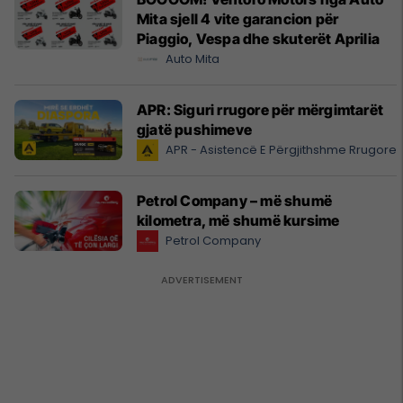
Mita sjell 4 vite garancion për
Piaggio, Vespa dhe skuterët Aprilia
Auto Mita
APR: Siguri rrugore për mërgimtarët
gjatë pushimeve
APR - Asistencë E Përgjithshme Rrugore
Petrol Company – më shumë
kilometra, më shumë kursime
Petrol Company