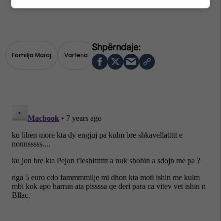
Familja Maraj
Varfëria