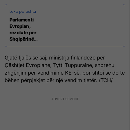
Parlamenti
Evropian,
rezolutë për
Shqipërinë:
Të ndreqim
gabimin e
Gjatë fjalës së saj, ministrja finlandeze për
bërë për
hapjen e
Çështjet Evropiane, Tytti Tuppuraine, shprehu
negociatave
zhgënjim për vendimin e KE-së, por shtoi se do të
bëhen përpjekjet për një vendim tjetër. /TCH/