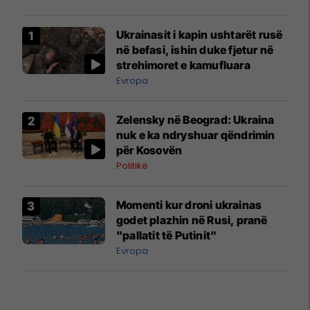
Ukrainasit i kapin ushtarët rusë
në befasi, ishin duke fjetur në
strehimoret e kamufluara
Evropa
Zelensky në Beograd: Ukraina
nuk e ka ndryshuar qëndrimin
për Kosovën
Politikë
Momenti kur droni ukrainas
godet plazhin në Rusi, pranë
"pallatit të Putinit"
Evropa