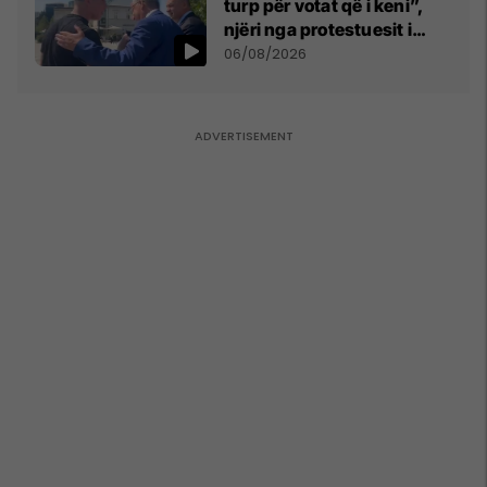
turp për votat që i keni”,
njëri nga protestuesit i
drejtohet Bedri Hamzës
06/08/2026