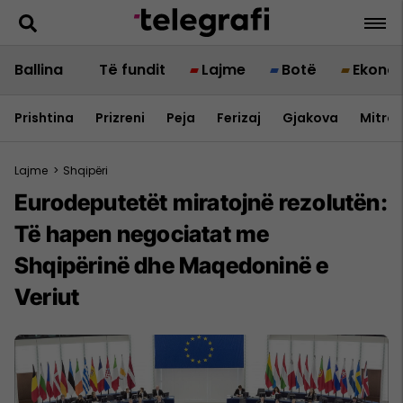
Ballina
Të fundit
Lajme
Botë
Ekono
Prishtina
Prizreni
Peja
Ferizaj
Gjakova
Mitrov
Lajme
>
Shqipëri
Eurodeputetët miratojnë rezolutën:
Të hapen negociatat me
Shqipërinë dhe Maqedoninë e
Veriut