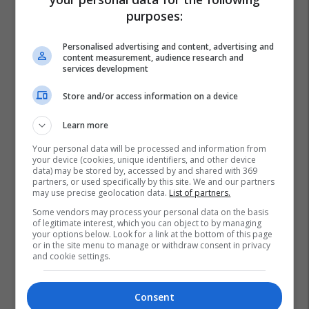
purposes:
Personalised advertising and content, advertising and
content measurement, audience research and
services development
Store and/or access information on a device
Learn more
Parlamenti Evropian
Hapja E Negociatave
Shqipëri
Your personal data will be processed and information from
your device (cookies, unique identifiers, and other device
Maqedoni E Veriut
data) may be stored by, accessed by and shared with 369
partners, or used specifically by this site. We and our partners
may use precise geolocation data.
List of partners.
Some vendors may process your personal data on the basis
of legitimate interest, which you can object to by managing
your options below. Look for a link at the bottom of this page
or in the site menu to manage or withdraw consent in privacy
and cookie settings.
Consent