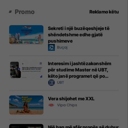
Promo
Reklamo këtu
Sekreti i një buzëqeshjeje të
shëndetshme edhe gjatë
pushimeve
Buçaj
Interesim i jashtëzakonshëm
për studime Master në UBT,
këto janë programet që po
zgjedhin të rinjtë
UBT
Vera shijohet me XXL
Vipa Chips
Një hap më afër pronës së duhur