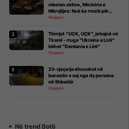
mbeten aktive, Ministria e
Mbrojtjes: Nuk ka rrezik për
zonat e banuara
Shqipëri
Thirrjet “UÇK, UÇK”, jehojnë në
Tiranë - rruga "Ukraina e Lirë"
bëhet "Dardania e Lirë"
Shqipëri
23-vjeçarja dhunohet në
banesën e saj nga dy persona
në Shkodër
Shqipëri
Në trend Botë