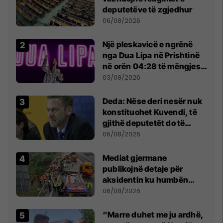
deputetëve të zgjedhur
06/08/2026
Një pleskavicë e ngrënë
nga Dua Lipa në Prishtinë
në orën 04:28 të mëngjesit
- dhe bota digjitale serbe
03/08/2026
shpall gjendjen e luftës
Deda: Nëse deri nesër nuk
konstituohet Kuvendi, të
gjithë deputetët do të
bëjnë shkelje të rëndë
06/08/2026
kushtetuese
Mediat gjermane
publikojnë detaje për
aksidentin ku humbën
jetën tre mërgimtarë nga
06/08/2026
Komogllava e Ferizajt
“Marre duhet me ju ardhë,