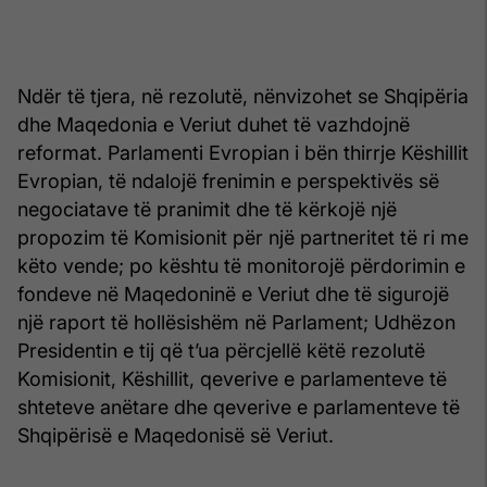
Ndër të tjera, në rezolutë, nënvizohet se Shqipëria
dhe Maqedonia e Veriut duhet të vazhdojnë
reformat. Parlamenti Evropian i bën thirrje Këshillit
Evropian, të ndalojë frenimin e perspektivës së
negociatave të pranimit dhe të kërkojë një
propozim të Komisionit për një partneritet të ri me
këto vende; po kështu të monitorojë përdorimin e
fondeve në Maqedoninë e Veriut dhe të sigurojë
një raport të hollësishëm në Parlament; Udhëzon
Presidentin e tij që t’ua përcjellë këtë rezolutë
Komisionit, Këshillit, qeverive e parlamenteve të
shteteve anëtare dhe qeverive e parlamenteve të
Shqipërisë e Maqedonisë së Veriut.