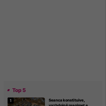
Top 5
Seanca konstituive,
vazhdojnë reagimet e