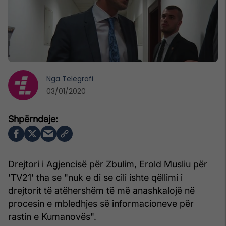
Nga
Telegrafi
03/01/2020
Drejtori i Agjencisë për Zbulim, Erold Musliu për
'TV21' tha se "nuk e di se cili ishte qëllimi i
drejtorit të atëhershëm të më anashkalojë në
procesin e mbledhjes së informacioneve për
rastin e Kumanovës".