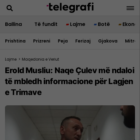
Ballina
Të fundit
Lajme
Botë
Ekono
Prishtina
Prizreni
Peja
Ferizaj
Gjakova
Mitrov
Lajme
>
Maqedonia e Veriut
Erold Musliu: Naqe Çulev më ndaloi
të mbledh informacione për Lagjen
e Trimave