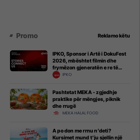
Promo
Reklamo këtu
IPKO, Sponsor i Artë i DokuFest
2026, mbështet filmin dhe
frymëzon gjeneratën e re të
krijuesve
IPKO
Pashtetat MEKA - zgjedhje
praktike për mëngjes, piknik
dhe rrugë
MEKA HALAL FOOD
A po don me rrnu n’deti?
Kursimet mund t’ju sjellin një