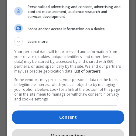
Top 5
Personalised advertising and content, advertising and
content measurement, audience research and
Ftohet nga prokuroria e
services development
Kosovës për krime lufte,
ish-gjenerali serb thotë se
Store and/or access information on a device
dikush e tradhtoi në
02/08/2026
Beograd
Learn more
“Vrisni, vrisni shqiptarët”,
Your personal data will be processed and information from
skandal në UFC Beograd:
your device (cookies, unique identifiers, and other device
data) may be stored by, accessed by and shared with 369
Buzukja u përball me thirrje
partners, or used specifically by this site. We and our partners
anti-shqiptare nga
01/08/2026
may use precise geolocation data.
List of partners.
tribunat
Some vendors may process your personal data on the basis
Një pleskavicë e ngrënë
of legitimate interest, which you can object to by managing
your options below. Look for a link at the bottom of this page
nga Dua Lipa në Prishtinë
or in the site menu to manage or withdraw consent in privacy
në orën 04:28 të mëngjesit
and cookie settings.
- dhe bota digjitale serbe
03/08/2026
shpall gjendjen e luftës
Consent
Mirlind Daku mes lotëve
përshëndetet me Rubin
Kazanin, do të fitojë
Manage options