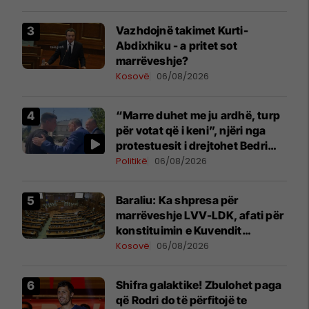
Vazhdojnë takimet Kurti-
Abdixhiku - a pritet sot
marrëveshje?
Kosovë
06/08/2026
“Marre duhet me ju ardhë, turp
për votat që i keni”, njëri nga
protestuesit i drejtohet Bedri
Hamzës
Politikë
06/08/2026
Baraliu: Ka shpresa për
marrëveshje LVV-LDK, afati për
konstituimin e Kuvendit
përfundon më 7 gusht
Kosovë
06/08/2026
Shifra galaktike! Zbulohet paga
që Rodri do të përfitojë te