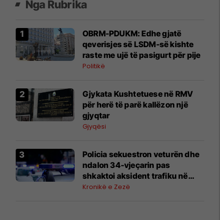
Nga Rubrika
OBRM-PDUKM: Edhe gjatë
qeverisjes së LSDM-së kishte
raste me ujë të pasigurt për pije
Politikë
Gjykata Kushtetuese në RMV
për herë të parë kallëzon një
gjyqtar
Gjyqësi
Policia sekuestron veturën dhe
ndalon 34-vjeçarin pas
shkaktoi aksident trafiku në
Shkup
Kronikë e Zezë