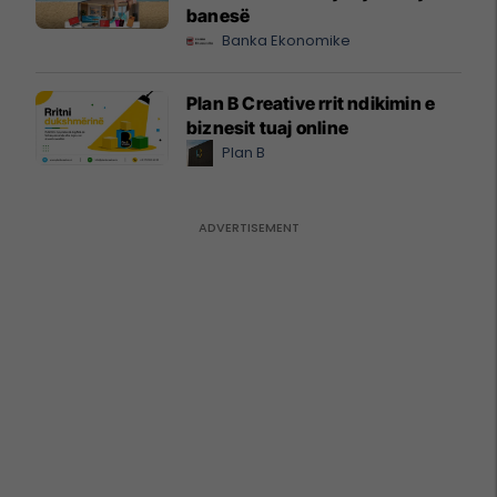
banesë
Banka Ekonomike
Plan B Creative rrit ndikimin e
biznesit tuaj online
Plan B