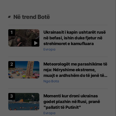
Në trend Botë
Ukrainasit i kapin ushtarët rusë
në befasi, ishin duke fjetur në
strehimoret e kamufluara
Evropa
Meteorologët me parashikime të
reja: Ndryshime ekstreme,
muajt e ardhshëm do të jenë të
pazakontë
Nga Bota
Momenti kur droni ukrainas
godet plazhin në Rusi, pranë
"pallatit të Putinit"
Evropa