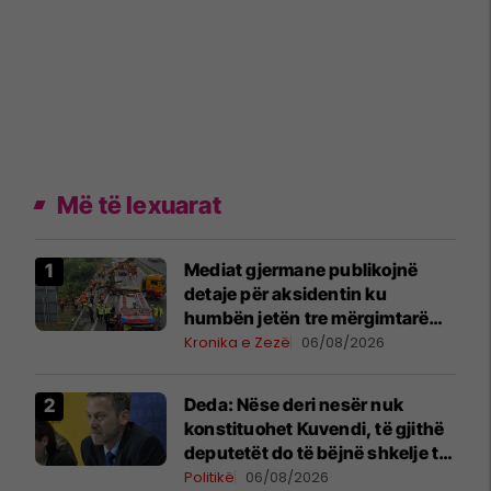
Më të lexuarat
Mediat gjermane publikojnë
detaje për aksidentin ku
humbën jetën tre mërgimtarë
nga Komogllava e Ferizajt
Kronika e Zezë
06/08/2026
Deda: Nëse deri nesër nuk
konstituohet Kuvendi, të gjithë
deputetët do të bëjnë shkelje të
rëndë kushtetuese
Politikë
06/08/2026