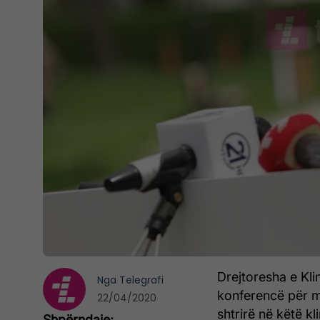
Drejtoresha e Klin
Nga
Telegrafi
konferencë për m
22/04/2020
shtrirë në këtë kl