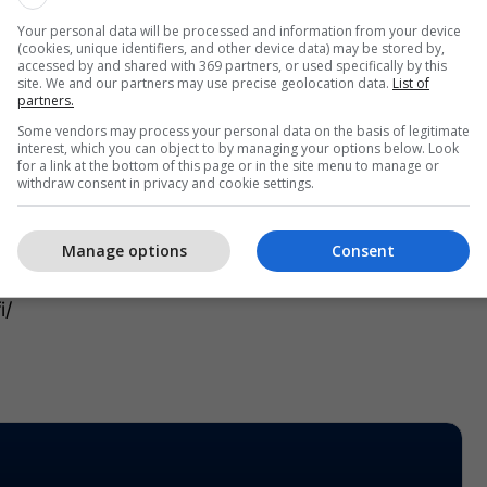
s së Klinikës Infektive, për momentin nuk ka ndonjë
linikës Infektive që dyshohet se është i infektuar me
Your personal data will be processed and information from your device
(cookies, unique identifiers, and other device data) may be stored by,
accessed by and shared with 369 partners, or used specifically by this
site. We and our partners may use precise geolocation data.
List of
partners.
ri në këtë moment nuk e kemi asnjë nga stafi
Some vendors may process your personal data on the basis of legitimate
ë i dyshimtë apo që është në vet-izolim. Por kemi
interest, which you can object to by managing your options below. Look
for a link at the bottom of this page or in the site menu to manage or
 ë ne mundemi me qenë të infektuar. Në disa raste
withdraw consent in privacy and cookie settings.
ve që i marrim, me natyrën e punës sonë, nuk
 s’mund jemi COVID-19 pozitiv. Pesë infermierët të
Manage options
Consent
ë infektuar janë shëruar dhe janë edhe për disa ditë
r në shtëpi, të gjithë janë në gjendje stabile”, tha
i/