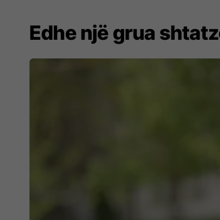
Edhe një grua shtatz