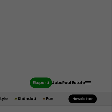
Eksperti
Jobs
Real Estate
style
Shëndeti
Fun
Newsletter