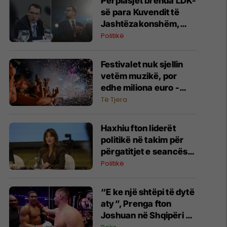
Përplasjet brenda LDK-
së para Kuvendit të
Jashtëzakonshëm,
Havolli dhe Gecaj
Politikë
shkëmbejnë kritika
publike
Festivalet nuk sjellin
vetëm muzikë, por
edhe miliona euro -
Sunny Hill ndër
Të Tjera
festivalet me ndikimin
më të madh në rajon
Haxhiu fton liderët
politikë në takim për
përgatitjet e seancës
konstituive të Kuvendit
Politikë
“E ke një shtëpi të dytë
aty”, Prenga fton
Joshuan në Shqipëri –