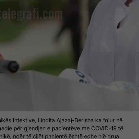
ikës Infektive, Lindita Ajazaj-Berisha ka folur në
edie për gjendjen e pacientëve me COVID-19 të
inikë, ndër të cilët pacientë është edhe një grua