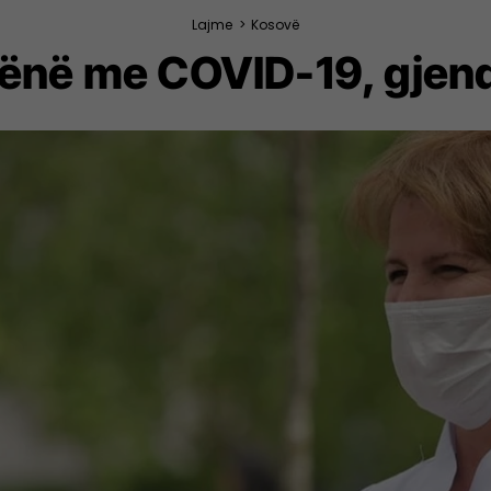
Lajme
>
Kosovë
ënë me COVID-19, gjendj