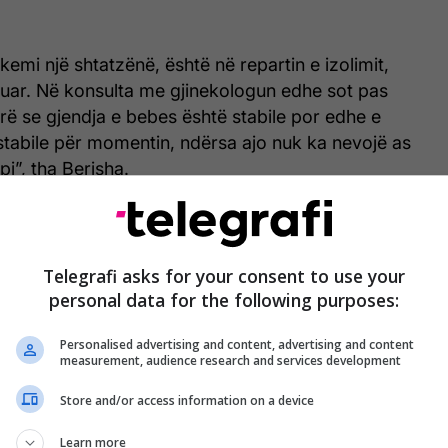
emi një shtatzënë, është në repartin e izolimit,
tuar. Në konsulta me gjinekologun edhe sot pas
arë se gjendja e bebes është stabile por edhe e
stabile për momentin, ndërsa ajo nuk ka nevojë as
pi”, tha Berisha.
 për gjendjen e pacientëve të tjerë dhe të
ilët kanë qenë të infektuar me COVID-19.
Telegrafi asks for your consent to use your
të hospitalizuar, të konfirmuar COVID-19 pozitiv,
personal data for the following purposes:
në gjendje stabile dhe 11 në oksigjeno-terapi. Një
Personalised advertising and content, advertising and content
gjendje kritike, në intensiv, është në gjendje të
measurement, audience research and services development
t. Po përcillet vazhdimisht nga anesteziologët dhe
ë repartin intensiv”, tha Berisha.
Store and/or access information on a device
Learn more