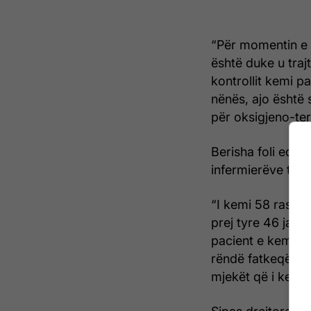
“Për momentin e k
është duke u traj
kontrollit kemi p
nënës, ajo është 
për oksigjeno-ter
Berisha foli edhe
infermierëve të c
“I kemi 58 raste 
prej tyre 46 janë 
pacient e kemi në 
rëndë fatkeqësish
mjekët që i kemi n