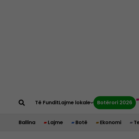
Të Fundit
Lajme lokale
Botërori 2026
Ballina
Lajme
Botë
Ekonomi
T