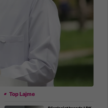
Top Lajme