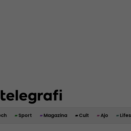
ech
Sport
Magazina
Cult
Ajo
Life