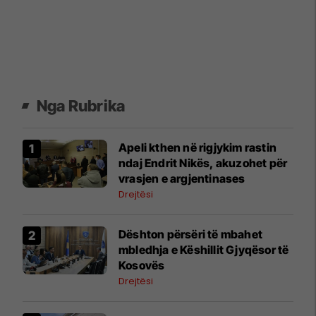
Nga Rubrika
Apeli kthen në rigjykim rastin
ndaj Endrit Nikës, akuzohet për
vrasjen e argjentinases
Drejtësi
​Dështon përsëri të mbahet
mbledhja e Këshillit Gjyqësor të
Kosovës
Drejtësi