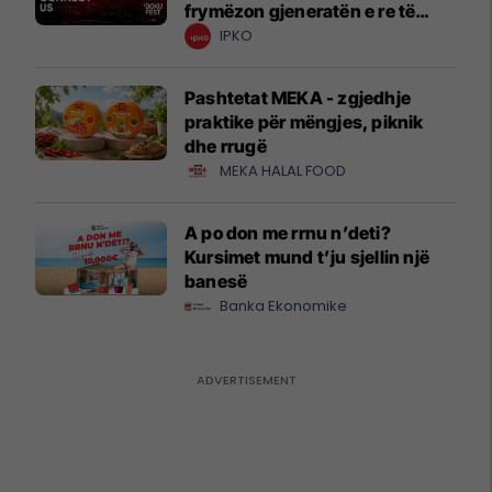
frymëzon gjeneratën e re të
krijuesve
IPKO
Pashtetat MEKA - zgjedhje
praktike për mëngjes, piknik
dhe rrugë
MEKA HALAL FOOD
A po don me rrnu n’deti?
Kursimet mund t’ju sjellin një
banesë
Banka Ekonomike