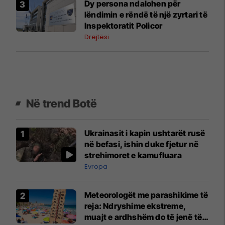
Dy persona ndalohen për
lëndimin e rëndë të një zyrtari të
Inspektoratit Policor
Drejtësi
Në trend Botë
Ukrainasit i kapin ushtarët rusë
në befasi, ishin duke fjetur në
strehimoret e kamufluara
Evropa
Meteorologët me parashikime të
reja: Ndryshime ekstreme,
muajt e ardhshëm do të jenë të