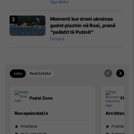
pazakontë
Nga Bota
Momenti kur droni ukrainas
godet plazhin në Rusi, pranë
"pallatit të Putinit"
Evropa
Jobs
Real Estate
Padel Zone
Flex B
Recepsionist/e
Architect
Prishtine
Prishtinë