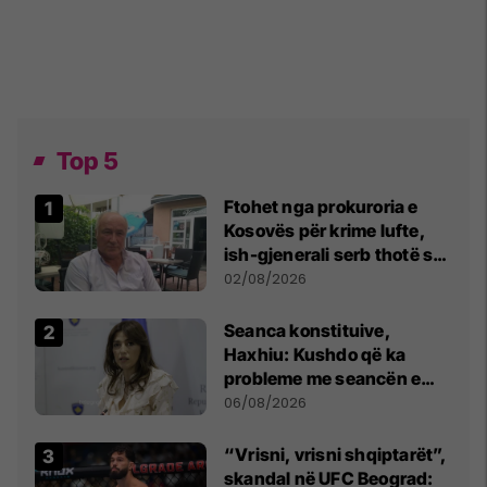
Top 5
Ftohet nga prokuroria e
Kosovës për krime lufte,
ish-gjenerali serb thotë se
dikush e tradhtoi në
02/08/2026
Beograd
Seanca konstituive,
Haxhiu: Kushdo që ka
probleme me seancën e
sotme e ftoj t’i drejtohet
06/08/2026
Kushtetueses
“Vrisni, vrisni shqiptarët”,
skandal në UFC Beograd: