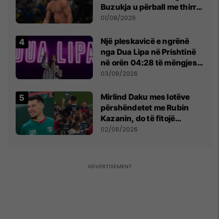
Buzukja u përball me thirrje
anti-shqiptare nga
01/08/2026
tribunat
Një pleskavicë e ngrënë
nga Dua Lipa në Prishtinë
në orën 04:28 të mëngjesit
- dhe bota digjitale serbe
03/08/2026
shpall gjendjen e luftës
Mirlind Daku mes lotëve
përshëndetet me Rubin
Kazanin, do të fitojë
miliona te Spartak Moska
02/08/2026