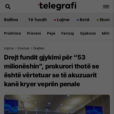
Ballina
Të fundit
Lajme
Botë
Ekono
Prishtina
Prizreni
Peja
Ferizaj
Gjakova
Mitrov
Lajme
>
Kosovë
>
Drejtësi
Drejt fundit gjykimi për “53
milionëshin”, prokurori thotë se
është vërtetuar se të akuzuarit
kanë kryer veprën penale