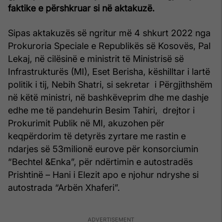
faktike e përshkruar si në aktakuzë.
Sipas aktakuzës së ngritur më 4 shkurt 2022 nga
Prokuroria Speciale e Republikës së Kosovës, Pal
Lekaj, në cilësinë e ministrit të Ministrisë së
Infrastrukturës (MI), Eset Berisha, këshilltar i lartë
politik i tij, Nebih Shatri, si sekretar i Përgjithshëm
në këtë ministri, në bashkëveprim dhe me dashje
edhe me të pandehurin Besim Tahiri, drejtor i
Prokurimit Publik në MI, akuzohen për
keqpërdorim të detyrës zyrtare me rastin e
ndarjes së 53milionë eurove për konsorciumin
“Bechtel &Enka”, për ndërtimin e autostradës
Prishtinë – Hani i Elezit apo e njohur ndryshe si
autostrada “Arbën Xhaferi”.