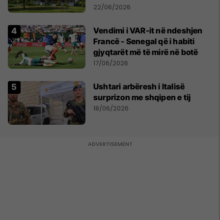
22/06/2026
Vendimi i VAR-it në ndeshjen
Francë - Senegal që i habiti
gjyqtarët më të mirë në botë
17/06/2026
Ushtari arbëresh i Italisë
surprizon me shqipen e tij
18/06/2026