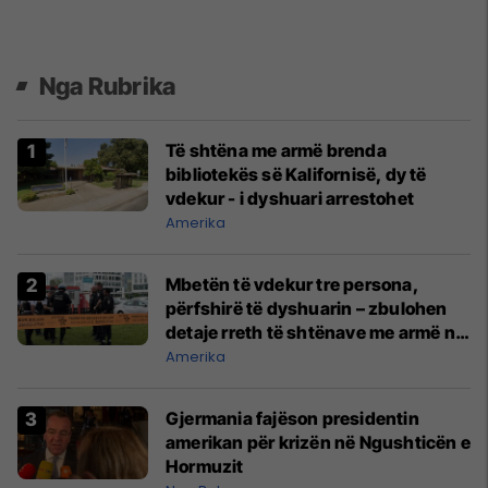
Nga Rubrika
Të shtëna me armë brenda
bibliotekës së Kalifornisë, dy të
vdekur - i dyshuari arrestohet
Amerika
Mbetën të vdekur tre persona,
përfshirë të dyshuarin – zbulohen
detaje rreth të shtënave me armë në
Montreal të Kanadasë
Amerika
Gjermania fajëson presidentin
amerikan për krizën në Ngushticën e
Hormuzit