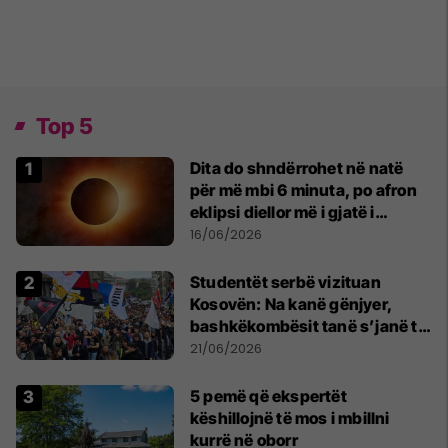
Top 5
Dita do shndërrohet në natë
për më mbi 6 minuta, po afron
eklipsi diellor më i gjatë i
shekullit të 21-të
16/06/2026
Studentët serbë vizituan
Kosovën: Na kanë gënjyer,
bashkëkombësit tanë s’janë të
shtypur
21/06/2026
5 pemë që ekspertët
këshillojnë të mos i mbillni
kurrë në oborr