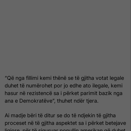
“Që nga fillimi kemi thënë se të gjitha votat legale
duhet të numërohet por jo edhe ato ilegale, kemi
hasur në rezistencë sa i përket parimit bazik nga
ana e Demokratëve”, thuhet ndër tjera.
Ai madje bëri të ditur se do të ndjekin të gjitha
proceset në të gjitha aspektet sa i përket betejave
ligjore, për të siguruar popullin amerikan që duhet