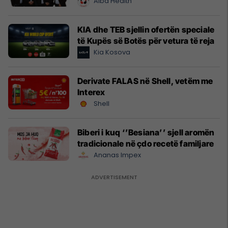
Alba Health
KIA dhe TEB sjellin ofertën speciale
të Kupës së Botës për vetura të reja
Kia Kosova
Derivate FALAS në Shell, vetëm me
Interex
Shell
Biberi i kuq ‘’Besiana’’ sjell aromën
tradicionale në çdo recetë familjare
Ananas Impex