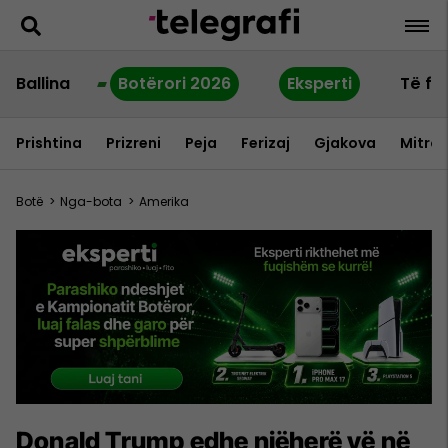
Ballina
Botërori 2026
Eksperti
Të fu
Prishtina
Prizreni
Peja
Ferizaj
Gjakova
Mitrov
Botë
>
Nga-bota
>
Amerika
Donald Trump edhe njëherë vë në