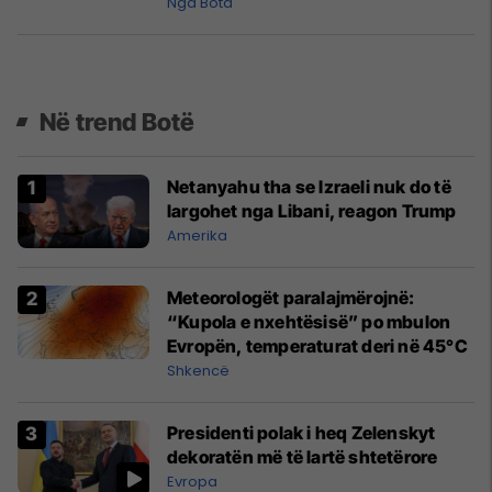
Nga Bota
Në trend Botë
Netanyahu tha se Izraeli nuk do të
largohet nga Libani, reagon Trump
Amerika
Meteorologët paralajmërojnë:
“Kupola e nxehtësisë” po mbulon
Evropën, temperaturat deri në 45°C
Shkencë
Presidenti polak i heq Zelenskyt
dekoratën më të lartë shtetërore
Evropa