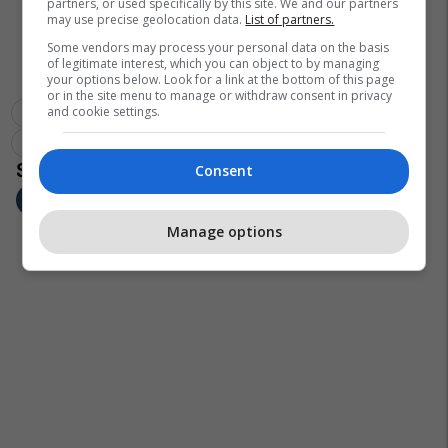
partners, or used specifically by this site. We and our partners
may use precise geolocation data.
List of partners.
Some vendors may process your personal data on the basis
of legitimate interest, which you can object to by managing
your options below. Look for a link at the bottom of this page
or in the site menu to manage or withdraw consent in privacy
and cookie settings.
Zgjedhjet Presidenciale Në Shba
Donald Trump
Zgjedhjet Presidenciale
Consent
Manage options