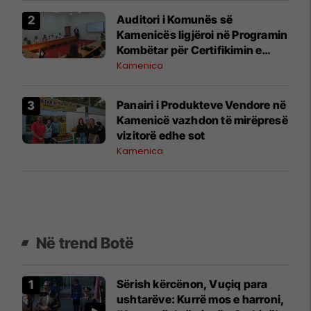
Auditori i Komunës së
Kamenicës ligjëroi në Programin
Kombëtar për Certifikimin e
Auditorëve të Brendshëm
Kamenica
Panairi i Produkteve Vendore në
Kamenicë vazhdon të mirëpresë
vizitorë edhe sot
Kamenica
Në trend Botë
Sërish kërcënon, Vuçiq para
ushtarëve: Kurrë mos e harroni,