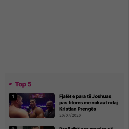
Top 5
Fjalët e para të Joshuas
pas fitores me nokaut ndaj
Kristian Prengës
26/07/2026
Pesë ditë pas marrjes së