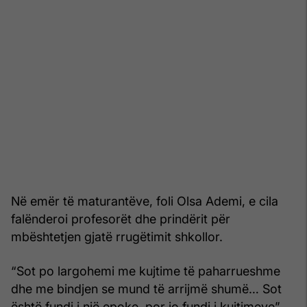
Në emër të maturantëve, foli Olsa Ademi, e cila
falënderoi profesorët dhe prindërit për
mbështetjen gjatë rrugëtimit shkollor.
“Sot po largohemi me kujtime të paharrueshme
dhe me bindjen se mund të arrijmë shumë… Sot
është fundi i një epoke, por jo fundi i kujtimeve”,