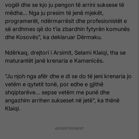
vogël dhe se kjo ju pengon të arrini suksese të
mëdha… Nga ju presim të jenë mjekët,
programerët, ndërmarrësit dhe profesionistët e
së ardhmes që do t’ia zbardhin fytyrën komunës
dhe Kosovës”, ka deklaruar Dërmaku.
Ndërkaq, drejtori i Arsimit, Selami Klaiqi, tha se
maturantët janë krenaria e Kamenicës.
“Ju njoh nga afër dhe e di se do të jeni krenaria jo
vetëm e qytetit tonë, por edhe e gjithë
shqiptarëve… sepse vetëm me punë dhe
angazhim arrihen sukseset në jetë”, ka thënë
Klaiqi.