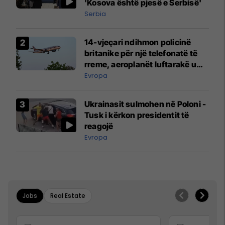
'Kosova është pjesë e Serbisë'
Serbia
14-vjeçari ndihmon policinë
britanike për një telefonatë të
rreme, aeroplanët luftarakë u
ngritën në ajër për të
Evropa
interceptuar fluturaken e Qatar
Airways që po shkonte drejt
Ukrainasit sulmohen në Poloni -
Mançesterit
Tusk i kërkon presidentit të
reagojë
Evropa
Jobs
Real Estate