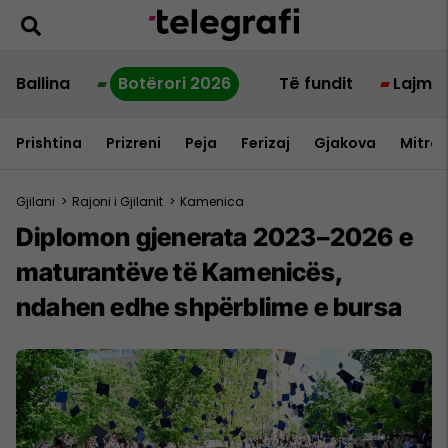
Ballina
Botërori 2026
Të fundit
Lajme
Prishtina
Prizreni
Peja
Ferizaj
Gjakova
Mitrov
Gjilani
>
Rajoni i Gjilanit
>
Kamenica
Diplomon gjenerata 2023–2026 e
maturantëve të Kamenicës,
ndahen edhe shpërblime e bursa