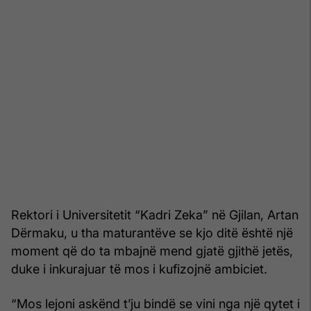
Rektori i Universitetit “Kadri Zeka” në Gjilan, Artan
Dërmaku, u tha maturantëve se kjo ditë është një
moment që do ta mbajnë mend gjatë gjithë jetës,
duke i inkurajuar të mos i kufizojnë ambiciet.
“Mos lejoni askënd t’ju bindë se vini nga një qytet i