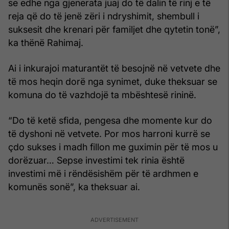
se edhe nga gjenerata juaj do të dalin të rinj e të
reja që do të jenë zëri i ndryshimit, shembull i
suksesit dhe krenari për familjet dhe qytetin tonë”,
ka thënë Rahimaj.
Ai i inkurajoi maturantët të besojnë në vetvete dhe
të mos heqin dorë nga synimet, duke theksuar se
komuna do të vazhdojë ta mbështesë rininë.
“Do të ketë sfida, pengesa dhe momente kur do
të dyshoni në vetvete. Por mos harroni kurrë se
çdo sukses i madh fillon me guximin për të mos u
dorëzuar… Sepse investimi tek rinia është
investimi më i rëndësishëm për të ardhmen e
komunës sonë”, ka theksuar ai.