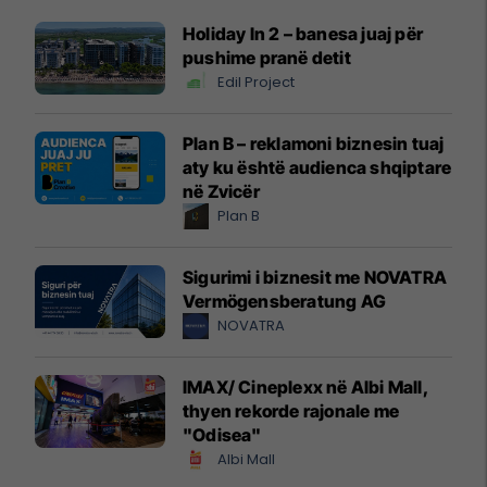
Holiday In 2 – banesa juaj për
pushime pranë detit
Edil Project
Plan B – reklamoni biznesin tuaj
aty ku është audienca shqiptare
në Zvicër
Plan B
Sigurimi i biznesit me NOVATRA
Vermögensberatung AG
NOVATRA
IMAX/ Cineplexx në Albi Mall,
thyen rekorde rajonale me
"Odisea"
Albi Mall