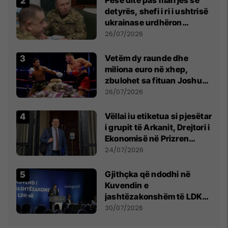
detyrës, shefi i ri i ushtrisë
ukrainase urdhëron
kontroll të madh
26/07/2026
Vetëm dy raunde dhe
miliona euro në xhep,
zbulohet sa fituan Joshua
e Prenga
26/07/2026
Vëllai iu etiketua si pjesëtar
i grupit të Arkanit, Drejtori i
Ekonomisë në Prizren
mohon pretendimet
24/07/2026
Gjithçka që ndodhi në
Kuvendin e
jashtëzakonshëm të LDK-
së
30/07/2026