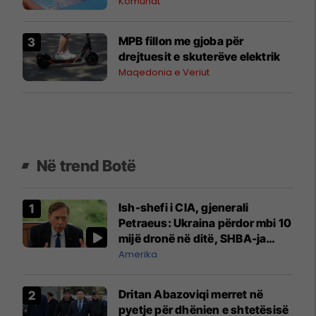
Komunat
MPB fillon me gjoba për
drejtuesit e skuterëve elektrik
Maqedonia e Veriut
Në trend Botë
Ish-shefi i CIA, gjenerali
Petraeus: Ukraina përdor mbi 10
mijë dronë në ditë, SHBA-ja
mbetet shumë prapa në
Amerika
prodhim
Dritan Abazoviqi merret në
pyetje për dhënien e shtetësisë