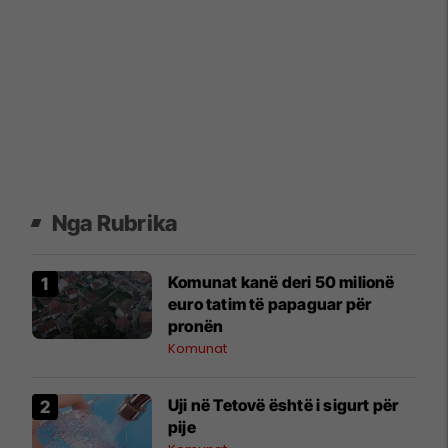
Nga Rubrika
Komunat kanë deri 50 milionë
euro tatim të papaguar për
pronën
Komunat
Uji në Tetovë është i sigurt për
pije