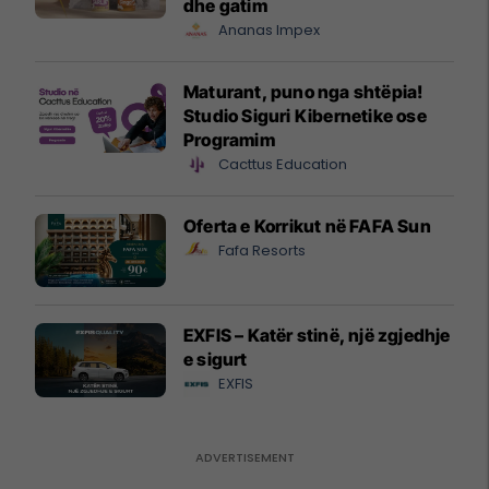
dhe gatim
Ananas Impex
Maturant, puno nga shtëpia!
Studio Siguri Kibernetike ose
Programim
Cacttus Education
Oferta e Korrikut në FAFA Sun
Fafa Resorts
EXFIS – Katër stinë, një zgjedhje
e sigurt
EXFIS