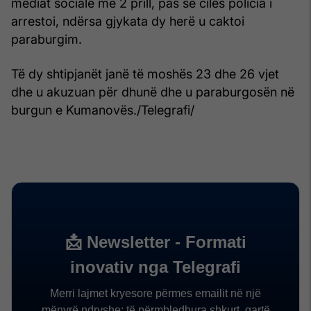
mediat sociale më 2 prill, pas së cilës policia i
arrestoi, ndërsa gjykata dy herë u caktoi
paraburgim.
Të dy shtipjanët janë të moshës 23 dhe 26 vjet
dhe u akuzuan për dhunë dhe u paraburgosën në
burgun e Kumanovës./Telegrafi/