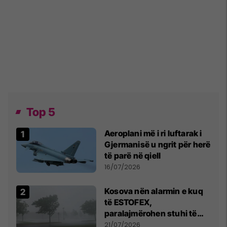
Top 5
Aeroplani më i ri luftarak i
Gjermanisë u ngrit për herë
të parë në qiell
16/07/2026
Kosova nën alarmin e kuq
të ESTOFEX,
paralajmërohen stuhi të
fuqishme me breshër dhe
21/07/2026