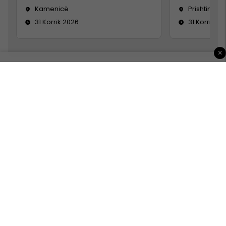
Kamenicë
Prishtinë
31 Korrik 2026
31 Korrik 20
×