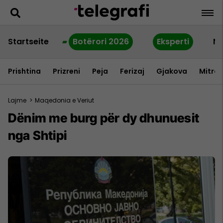
Startseite
Botërori 2026
Eksperti
Ne
Prishtina
Prizreni
Peja
Ferizaj
Gjakova
Mitrov
Lajme
>
Maqedonia e Veriut
Dënim me burg për dy dhunuesit
nga Shtipi