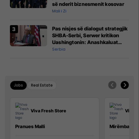
së nderit biznesmenit kosovar
Mali i Zi
Pas nisjes së dialogut strategjik
SHBA-Serbi, Serwer kritikon
Uashingtonin: Anashkaluat
Banjskën, sulmin ndaj KFOR-it
Serbia
dhe rrëmbimin e Policëve të
Kosovës
Jobs
Real Estate
Viva Fresh Store
Viva F
Pranues Malli
Mirëmbajtës