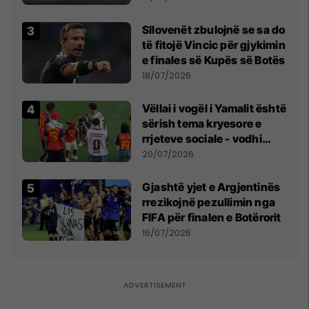
erëra të forta
Sllovenët zbulojnë se sa do
të fitojë Vincic për gjykimin
e finales së Kupës së Botës
18/07/2026
Vëllai i vogël i Yamalit është
sërish tema kryesore e
rrjeteve sociale - vodhi
vëmendjen pas finales së
20/07/2026
Kupës së Botës
Gjashtë yjet e Argjentinës
rrezikojnë pezullimin nga
FIFA për finalen e Botërorit
16/07/2026