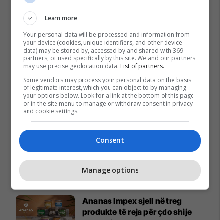
Learn more
Your personal data will be processed and information from
your device (cookies, unique identifiers, and other device
data) may be stored by, accessed by and shared with 369
partners, or used specifically by this site. We and our partners
may use precise geolocation data.
List of partners.
Some vendors may process your personal data on the basis
of legitimate interest, which you can object to by managing
your options below. Look for a link at the bottom of this page
or in the site menu to manage or withdraw consent in privacy
and cookie settings.
Consent
Manage options
Promo
Reklamo këtu
Ananas Impex sjell në treg
produkte të reja për çdo shije