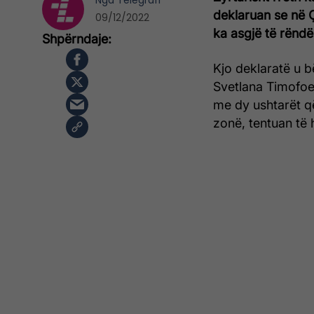
Nga
Telegrafi
deklaruan se në Ç
09/12/2022
ka asgjë të rëndë
Kjo deklaratë u b
Svetlana Timofoev
me dy ushtarët që
zonë, tentuan të