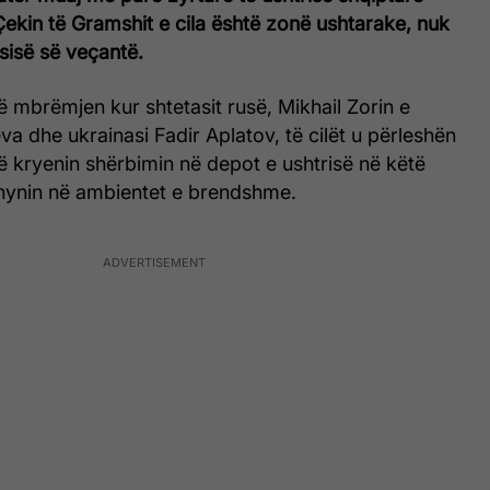
ekin të Gramshit e cila është zonë ushtarake, nuk
sisë së veçantë.
ë mbrëmjen kur shtetasit rusë, Mikhail Zorin e
a dhe ukrainasi Fadir Aplatov, të cilët u përleshën
 kryenin shërbimin në depot e ushtrisë në këtë
 hynin në ambientet e brendshme.