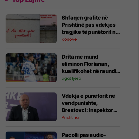
Shfaqen grafite në
Prishtinë pas vdekjes
tragjike të punëtorit në
vendpunishte
Kosovë
Drita me mund
eliminon Florianan,
kualifikohet në raundin
tjetër
Ligat tjera
Vdekja e punëtorit në
vendpunishte,
Brestovci: Inspektorati
i Kryeqytetit nuk është
Prishtina
përgjegjës për
kontrollin teknik të
Pacolli pas audio-
vinçit