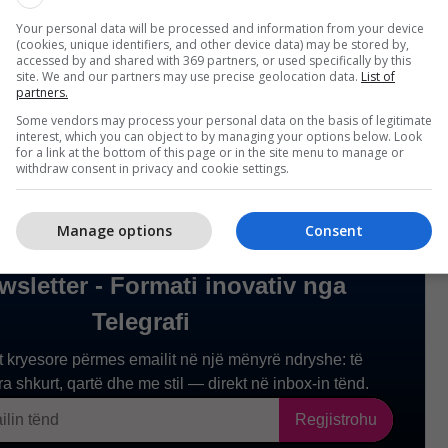
Your personal data will be processed and information from your device
(cookies, unique identifiers, and other device data) may be stored by,
accessed by and shared with 369 partners, or used specifically by this
site. We and our partners may use precise geolocation data.
List of
partners.
Some vendors may process your personal data on the basis of legitimate
interest, which you can object to by managing your options below. Look
for a link at the bottom of this page or in the site menu to manage or
withdraw consent in privacy and cookie settings.
Manage options
Consent