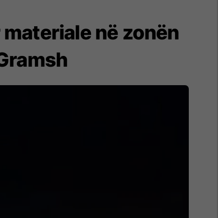
r materiale në zonën
ë Gramsh