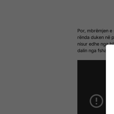
Por, mbrëmjen e 
rënda duken në p
nisur edhe nga bl
dalin nga fshati 