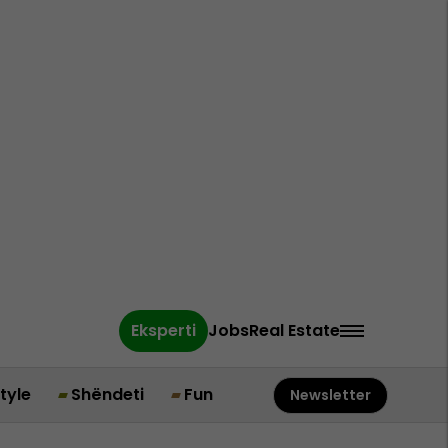
Eksperti
Jobs
Real Estate
style
Shëndeti
Fun
Newsletter