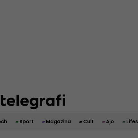
ech
Sport
Magazina
Cult
Ajo
Life