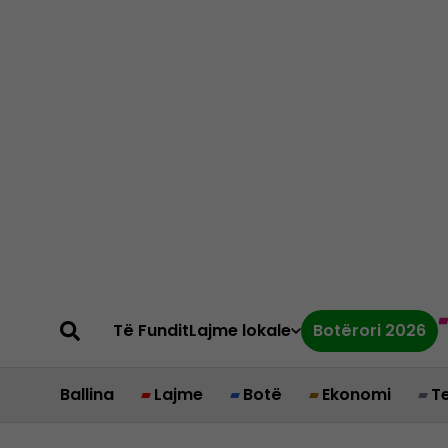
Të Fundit
Lajme lokale
Botërori 2026
Ballina
Lajme
Botë
Ekonomi
T