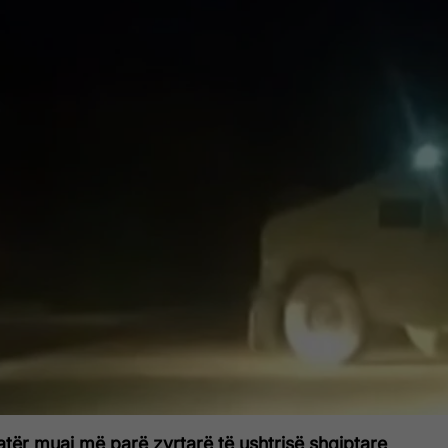
katër muaj më parë zyrtarë të ushtrisë shqiptare