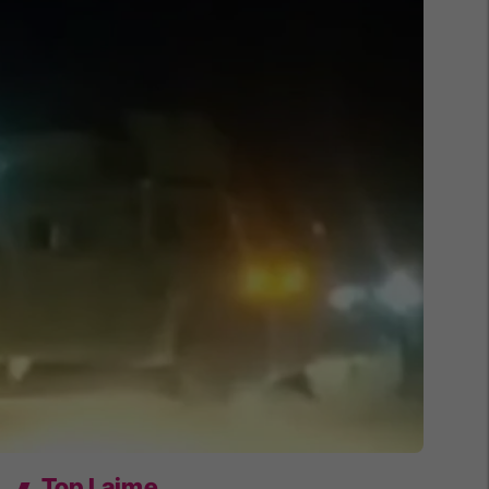
Top Lajme