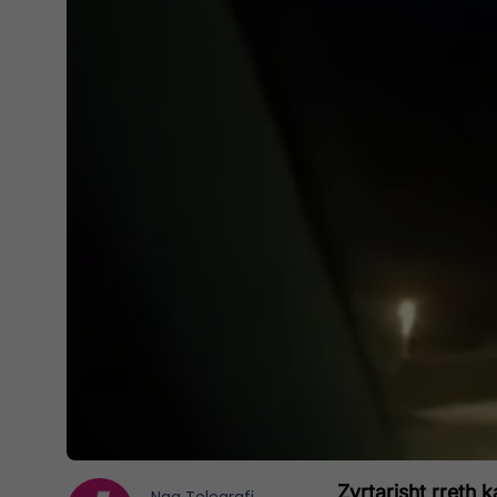
Zyrtarisht rreth 