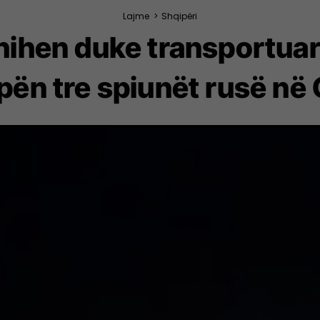
Lajme
>
Shqipëri
shihen duke transportua
pën tre spiunët rusë n