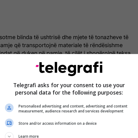
sotme blinda të ushtrisë dhe mjete të tonazheve të
amje që transportojnë materiale të rëndësishme
indat që duken në pamje, të cilët i shoqërojnë teksa
Çekin në qytetin e Gramshit. /Abcnews.al/
Telegrafi asks for your consent to use your
personal data for the following purposes:
Personalised advertising and content, advertising and content
measurement, audience research and services development
Store and/or access information on a device
Learn more