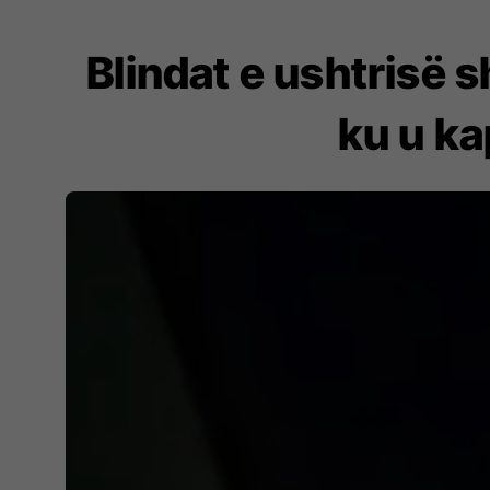
Blindat e ushtrisë 
ku u ka