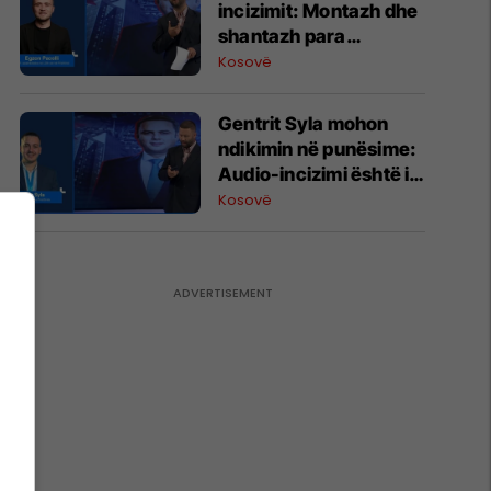
incizimit: Montazh dhe
shantazh para
Kuvendit, asgjë më
Kosovë
shumë
Gentrit Syla mohon
ndikimin në punësime:
Audio-incizimi është i
manipuluar dhe
Kosovë
shantazh ndaj meje