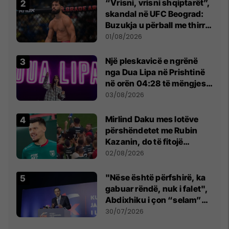
“Vrisni, vrisni shqiptarët”,
skandal në UFC Beograd:
Buzukja u përball me thirrje
anti-shqiptare nga
01/08/2026
tribunat
Një pleskavicë e ngrënë
nga Dua Lipa në Prishtinë
në orën 04:28 të mëngjesit
- dhe bota digjitale serbe
03/08/2026
shpall gjendjen e luftës
Mirlind Daku mes lotëve
përshëndetet me Rubin
Kazanin, do të fitojë
miliona te Spartak Moska
02/08/2026
"Nëse është përfshirë, ka
gabuar rëndë, nuk i falet",
Abdixhiku i çon “selam”
Përparim Ramës
30/07/2026