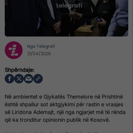
Nga
Telegrafi
21/04/2026
Në ambientet e Gjykatës Themelore në Prishtinë
është shpallur sot aktgjykimi për rastin e vrasjes
së Liridona Ademajt, një nga ngjarjet më të rënda
që ka tronditur opinionin publik në Kosovë.