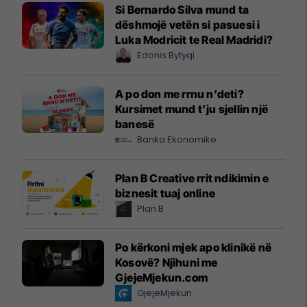
Si Bernardo Silva mund ta
dëshmojë vetën si pasuesi i
Luka Modricit te Real Madridi?
Edonis Bytyqi
A po don me rrnu n’deti?
Kursimet mund t’ju sjellin një
banesë
Banka Ekonomike
Plan B Creative rrit ndikimin e
biznesit tuaj online
Plan B
Po kërkoni mjek apo klinikë në
Kosovë? Njihuni me
GjejeMjekun.com
GjejeMjekun