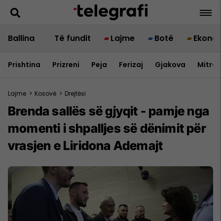
Ballina
Të fundit
Lajme
Botë
Ekono
Prishtina
Prizreni
Peja
Ferizaj
Gjakova
Mitrov
Lajme
>
Kosovë
>
Drejtësi
Brenda sallës së gjyqit - pamje nga
momenti i shpalljes së dënimit për
vrasjen e Liridona Ademajt