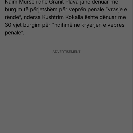
Naim Murseli
dhe
Granit Plava
janë dënuar me
burgim të përjetshëm për veprën penale “vrasje e
rëndë”, ndërsa
Kushtrim Kokalla
është dënuar me
30 vjet burgim për “ndihmë në kryerjen e veprës
penale”.