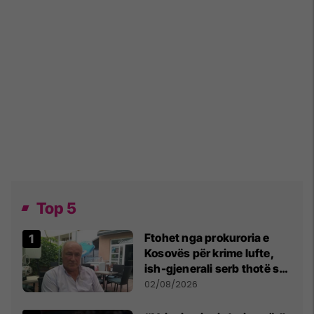
Top 5
Ftohet nga prokuroria e
Kosovës për krime lufte,
ish-gjenerali serb thotë se
dikush e tradhtoi në
02/08/2026
Beograd