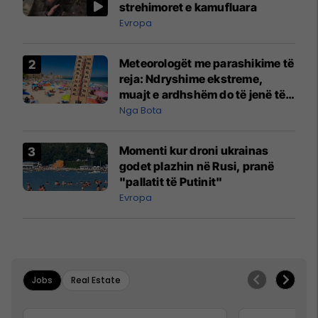
strehimoret e kamufluara
Evropa
Meteorologët me parashikime të
reja: Ndryshime ekstreme,
muajt e ardhshëm do të jenë të
pazakontë
Nga Bota
Momenti kur droni ukrainas
godet plazhin në Rusi, pranë
"pallatit të Putinit"
Evropa
Jobs
Real Estate