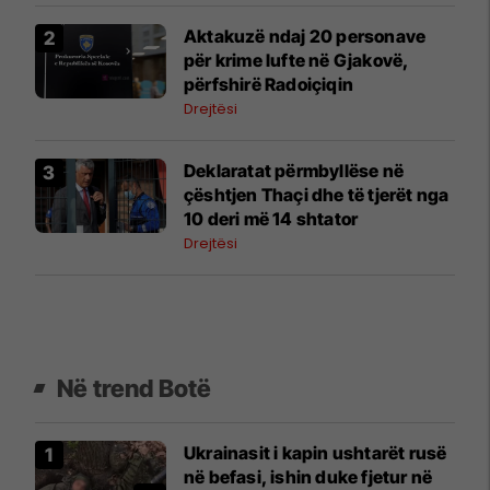
Aktakuzë ndaj 20 personave
për krime lufte në Gjakovë,
përfshirë Radoiçiqin
Drejtësi
Deklaratat përmbyllëse në
çështjen Thaçi dhe të tjerët nga
10 deri më 14 shtator
Drejtësi
Në trend Botë
Ukrainasit i kapin ushtarët rusë
në befasi, ishin duke fjetur në