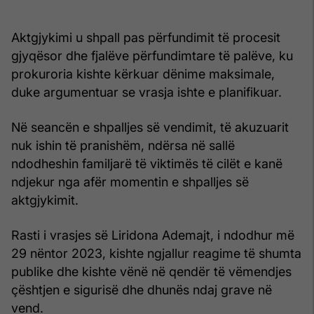
Aktgjykimi u shpall pas përfundimit të procesit
gjyqësor dhe fjalëve përfundimtare të palëve, ku
prokuroria kishte kërkuar dënime maksimale,
duke argumentuar se vrasja ishte e planifikuar.
Në seancën e shpalljes së vendimit, të akuzuarit
nuk ishin të pranishëm, ndërsa në sallë
ndodheshin familjarë të viktimës të cilët e kanë
ndjekur nga afër momentin e shpalljes së
aktgjykimit.
Rasti i vrasjes së Liridona Ademajt, i ndodhur më
29 nëntor 2023, kishte ngjallur reagime të shumta
publike dhe kishte vënë në qendër të vëmendjes
çështjen e sigurisë dhe dhunës ndaj grave në
vend.