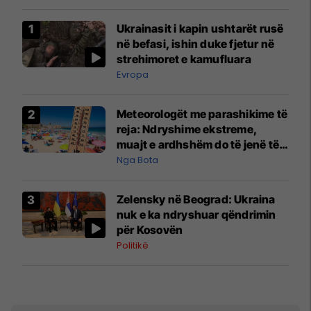
Ukrainasit i kapin ushtarët rusë
në befasi, ishin duke fjetur në
strehimoret e kamufluara
Evropa
Meteorologët me parashikime të
reja: Ndryshime ekstreme,
muajt e ardhshëm do të jenë të
pazakontë
Nga Bota
Zelensky në Beograd: Ukraina
nuk e ka ndryshuar qëndrimin
për Kosovën
Politikë