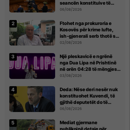
seancën konstituive të
Kuvendit
06/08/2026
Ftohet nga prokuroria e
Kosovës për krime lufte,
ish-gjenerali serb thotë se
dikush e tradhtoi në
02/08/2026
Beograd
Një pleskavicë e ngrënë
nga Dua Lipa në Prishtinë
në orën 04:28 të mëngjesit
- dhe bota digjitale serbe
03/08/2026
shpall gjendjen e luftës
Deda: Nëse deri nesër nuk
konstituohet Kuvendi, të
gjithë deputetët do të
bëjnë shkelje të rëndë
06/08/2026
kushtetuese
Mediat gjermane
publikojnë detaje për