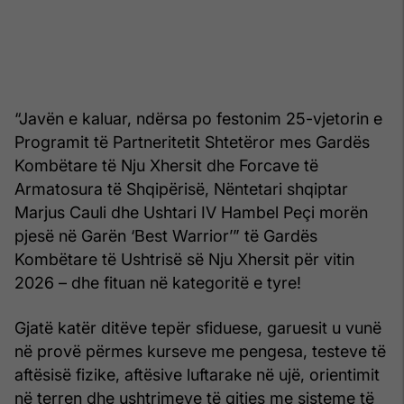
“Javën e kaluar, ndërsa po festonim 25-vjetorin e
Programit të Partneritetit Shtetëror mes Gardës
Kombëtare të Nju Xhersit dhe Forcave të
Armatosura të Shqipërisë, Nëntetari shqiptar
Marjus Cauli dhe Ushtari IV Hambel Peçi morën
pjesë në Garën ‘Best Warrior’” të Gardës
Kombëtare të Ushtrisë së Nju Xhersit për vitin
2026 – dhe fituan në kategoritë e tyre!
Gjatë katër ditëve tepër sfiduese, garuesit u vunë
në provë përmes kurseve me pengesa, testeve të
aftësisë fizike, aftësive luftarake në ujë, orientimit
në terren dhe ushtrimeve të qitjes me sisteme të