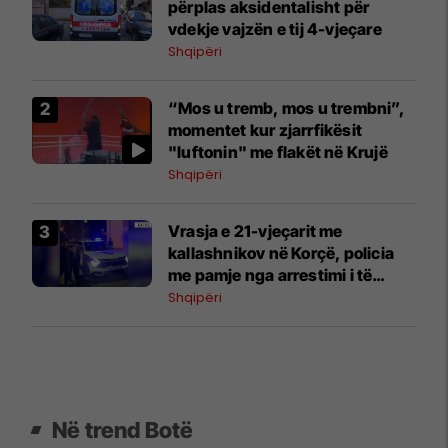
përplas aksidentalisht për
vdekje vajzën e tij 4-vjeçare
Shqipëri
“Mos u tremb, mos u trembni”,
momentet kur zjarrfikësit
"luftonin" me flakët në Krujë
Shqipëri
Vrasja e 21-vjeçarit me
kallashnikov në Korçë, policia
me pamje nga arrestimi i të
dyshuarit
Shqipëri
Në trend Botë