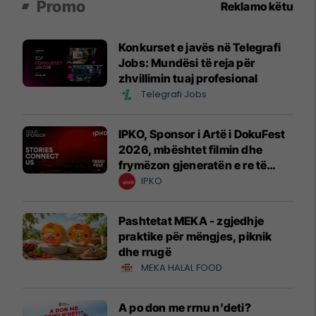
Promo
Reklamo këtu
Konkurset e javës në Telegrafi
Jobs: Mundësi të reja për
zhvillimin tuaj profesional
Telegrafi Jobs
IPKO, Sponsor i Artë i DokuFest
2026, mbështet filmin dhe
frymëzon gjeneratën e re të
krijuesve
IPKO
Pashtetat MEKA - zgjedhje
praktike për mëngjes, piknik
dhe rrugë
MEKA HALAL FOOD
A po don me rrnu n’deti?