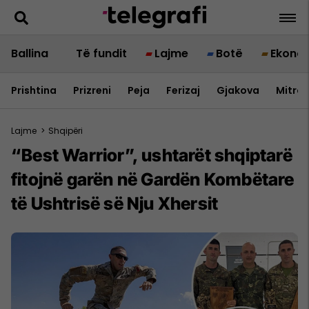
Ballina
Të fundit
Lajme
Botë
Ekono
Prishtina
Prizreni
Peja
Ferizaj
Gjakova
Mitrov
Lajme
>
Shqipëri
“Best Warrior”, ushtarët shqiptarë
fitojnë garën në Gardën Kombëtare
të Ushtrisë së Nju Xhersit