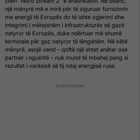
cilën “Nord Stream 2” e anashkalon. Në bilanc,
një mënyrë më e mirë për të siguruar furnizimin
me energji të Evropës do të ishte zgjerimi dhe
integrimi i mëtejshëm i infrastrukturës së gazit
natyror të Evropës, duke ndërtuar më shumë
terminale për gaz natyror të lëngshëm. Në këtë
mënyrë, asnjë vend – qoftë një shtet anëtar ose
partner i ngushtë – nuk mund të mbahej peng si
rezultat i varësisë së tij ndaj energjisë ruse.