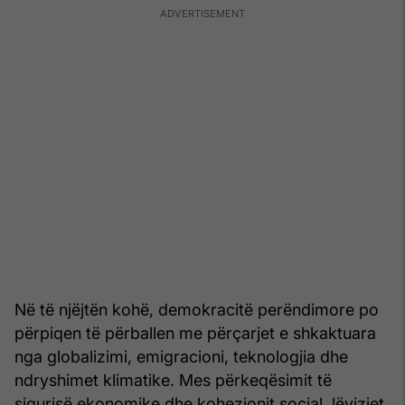
Në të njëjtën kohë, demokracitë perëndimore po
përpiqen të përballen me përçarjet e shkaktuara
nga globalizimi, emigracioni, teknologjia dhe
ndryshimet klimatike. Mes përkeqësimit të
sigurisë ekonomike dhe kohezionit social, lëvizjet