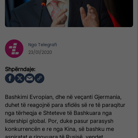
Nga
Telegrafi
23/01/2020
Bashkimi Evropian, dhe në veçanti Gjermania,
duhet të reagojnë para sfidës së re të paraqitur
nga tërheqja e Shteteve të Bashkuara nga
lidershipi global. Por, duke pasur parasysh
konkurrencën e re nga Kina, së bashku me
aspiratat e rinovuara të Rusisë, vendet