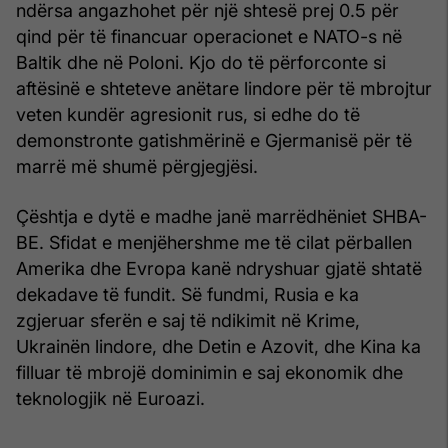
ndërsa angazhohet për një shtesë prej 0.5 për
qind për të financuar operacionet e NATO-s në
Baltik dhe në Poloni. Kjo do të përforconte si
aftësinë e shteteve anëtare lindore për të mbrojtur
veten kundër agresionit rus, si edhe do të
demonstronte gatishmërinë e Gjermanisë për të
marrë më shumë përgjegjësi.
Çështja e dytë e madhe janë marrëdhëniet SHBA-
BE. Sfidat e menjëhershme me të cilat përballen
Amerika dhe Evropa kanë ndryshuar gjatë shtatë
dekadave të fundit. Së fundmi, Rusia e ka
zgjeruar sferën e saj të ndikimit në Krime,
Ukrainën lindore, dhe Detin e Azovit, dhe Kina ka
filluar të mbrojë dominimin e saj ekonomik dhe
teknologjik në Euroazi.