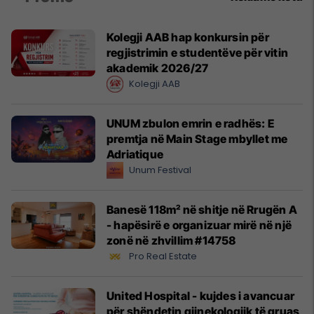
Kolegji AAB hap konkursin për
regjistrimin e studentëve për vitin
akademik 2026/27
Kolegji AAB
UNUM zbulon emrin e radhës: E
premtja në Main Stage mbyllet me
Adriatique
Unum Festival
Banesë 118m² në shitje në Rrugën A
- hapësirë e organizuar mirë në një
zonë në zhvillim #14758
Pro Real Estate
United Hospital - kujdes i avancuar
për shëndetin gjinekologjik të gruas