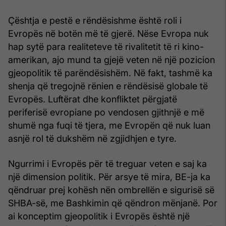
Çështja e pestë e rëndësishme është roli i
Evropës në botën më të gjerë. Nëse Evropa nuk
hap sytë para realiteteve të rivalitetit të ri kino-
amerikan, ajo mund ta gjejë veten në një pozicion
gjeopolitik të parëndësishëm. Në fakt, tashmë ka
shenja që tregojnë rënien e rëndësisë globale të
Evropës. Luftërat dhe konfliktet përgjatë
periferisë evropiane po vendosen gjithnjë e më
shumë nga fuqi të tjera, me Evropën që nuk luan
asnjë rol të dukshëm në zgjidhjen e tyre.
Ngurrimi i Evropës për të treguar veten e saj ka
një dimension politik. Për arsye të mira, BE-ja ka
qëndruar prej kohësh nën ombrellën e sigurisë së
SHBA-së, me Bashkimin që qëndron mënjanë. Por
ai konceptim gjeopolitik i Evropës është një