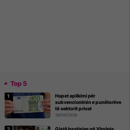
Top 5
Hapet aplikimi për
subvencionimin e punëtorëve
të sektorit privat
28/05/2026
Gjatë bastisjes në Virginia,