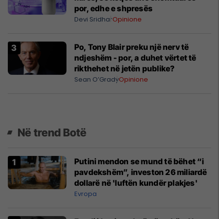
por, edhe e shpresës
Devi Sridhar
Opinione
Po, Tony Blair preku një nerv të
ndjeshëm - por, a duhet vërtet të
rikthehet në jetën publike?
Sean O’Grady
Opinione
Në trend Botë
Putini mendon se mund të bëhet “i
pavdekshëm”, investon 26 miliardë
dollarë në 'luftën kundër plakjes'
Evropa