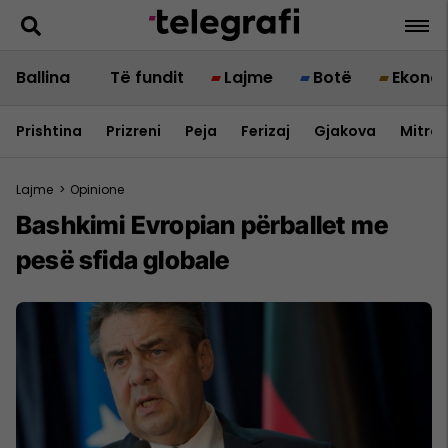
Ballina
Të fundit
Lajme
Botë
Ekono
Prishtina
Prizreni
Peja
Ferizaj
Gjakova
Mitrov
Lajme
>
Opinione
Bashkimi Evropian përballet me
pesë sfida globale