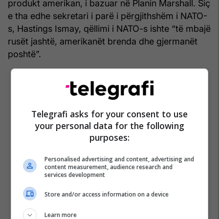
produkt amerikan, i bazuar në Planin Marshall. Siç
e tha edhe sekretari i parë i përgjithshëm i NATO-
s, Hastings Ismay, qëllimi i NATO-s ishte “të mbajë
rusët jashtë, amerikanët brenda dhe gjermanët
poshtë”.
Telegrafi asks for your consent to use
your personal data for the following
purposes:
Personalised advertising and content, advertising and
content measurement, audience research and
services development
Store and/or access information on a device
Learn more