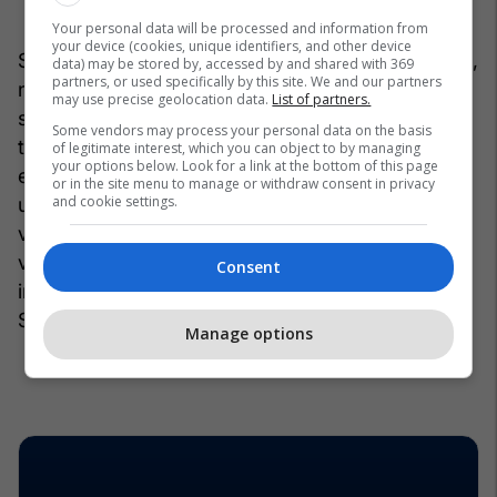
Your personal data will be processed and information from
your device (cookies, unique identifiers, and other device
Shumë gjëra kanë ndryshuar që nga vitet ’50. Sot,
data) may be stored by, accessed by and shared with 369
partners, or used specifically by this site. We and our partners
ne evropianët po fillojmë gradualisht të kuptojmë
may use precise geolocation data.
List of partners.
se duhet të përshtatemi me realitetet gjeopolitike
Some vendors may process your personal data on the basis
të shekullit XXI. Epoka e Atlantikut po i hap rrugë
of legitimate interest, which you can object to by managing
your options below. Look for a link at the bottom of this page
epokës së Paqësorit. Evropianët nuk duhet të
or in the site menu to manage or withdraw consent in privacy
and cookie settings.
ushqejnë iluzione se gjërat do të përmirësohen
vetë. Tani është koha të gjejmë kurajën dhe
vullnetin për të marrë përsipër përgjegjësinë për
Consent
interesat tona strategjike. /Burimi: Project
Syndicate/Në shqip nga: Reporter.al/
Manage options