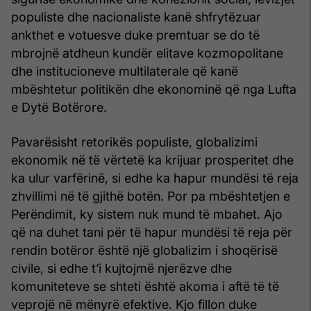
populiste dhe nacionaliste kanë shfrytëzuar
ankthet e votuesve duke premtuar se do të
mbrojnë atdheun kundër elitave kozmopolitane
dhe institucioneve multilaterale që kanë
mbështetur politikën dhe ekonominë që nga Lufta
e Dytë Botërore.
Pavarësisht retorikës populiste, globalizimi
ekonomik në të vërtetë ka krijuar prosperitet dhe
ka ulur varfërinë, si edhe ka hapur mundësi të reja
zhvillimi në të gjithë botën. Por pa mbështetjen e
Perëndimit, ky sistem nuk mund të mbahet. Ajo
që na duhet tani për të hapur mundësi të reja për
rendin botëror është një globalizim i shoqërisë
civile, si edhe t’i kujtojmë njerëzve dhe
komuniteteve se shteti është akoma i aftë të të
veprojë në mënyrë efektive. Kjo fillon duke