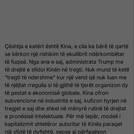
Çështja e katërt është Kina, e cila ka bërë të qartë
se kërkon një rishikim të ekuilibrit ndërkombëtar
të fuqisë. Nga ana e saj, administrata Trump me
të drejtë e sfidoi Kinën në tregti. Nuk mund të ketë
“tregti të ndershme” kur një vend që nuk luan me
të njëjtat rregulla si të gjithë të tjerët organizon dy
të pestat e ekonomisë globale. Kina ofron
subvencione në industritë e saj, kufizon hyrjen në
tregjet e saj dhe shkel në mënyrë rutinë të drejtat
e pronësisë intelektuale. Për më tepër, modeli i
kapitalizmit shtetëror autoritar të Kinës paraqet
një sfidë të dyfishtë, sepse ai përfaqëson