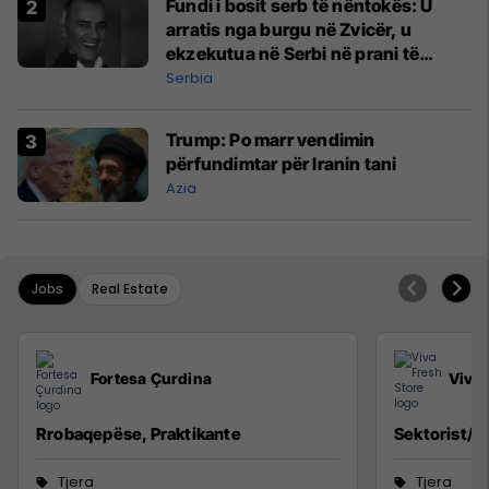
Fundi i bosit serb të nëntokës: U
arratis nga burgu në Zvicër, u
ekzekutua në Serbi në prani të
shefit të policisë
Serbia
Trump: Po marr vendimin
përfundimtar për Iranin tani
Azia
Jobs
Real Estate
Fortesa Çurdina
Viva 
Rrobaqepëse, Praktikante
Sektorist/e
Tjera
Tjera