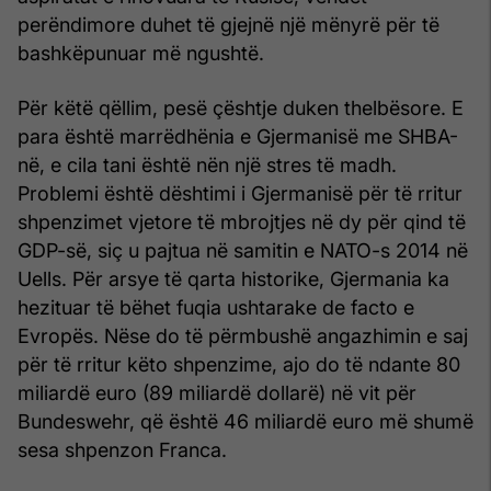
perëndimore duhet të gjejnë një mënyrë për të
bashkëpunuar më ngushtë.
Për këtë qëllim, pesë çështje duken thelbësore. E
para është marrëdhënia e Gjermanisë me SHBA-
në, e cila tani është nën një stres të madh.
Problemi është dështimi i Gjermanisë për të rritur
shpenzimet vjetore të mbrojtjes në dy për qind të
GDP-së, siç u pajtua në samitin e NATO-s 2014 në
Uells. Për arsye të qarta historike, Gjermania ka
hezituar të bëhet fuqia ushtarake de facto e
Evropës. Nëse do të përmbushë angazhimin e saj
për të rritur këto shpenzime, ajo do të ndante 80
miliardë euro (89 miliardë dollarë) në vit për
Bundeswehr, që është 46 miliardë euro më shumë
sesa shpenzon Franca.