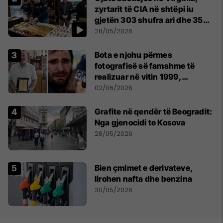
zyrtarit të CIA në shtëpi iu
gjetën 303 shufra ari dhe 35
orë luksoze Rolex
28/05/2026
Bota e njohu përmes
fotografisë së famshme të
realizuar në vitin 1999,
pensionohet Xajë Mustafa
02/06/2026
Grafite në qendër të Beogradit:
Nga gjenocidi te Kosova
28/05/2026
Bien çmimet e derivateve,
lirohen nafta dhe benzina
30/05/2026