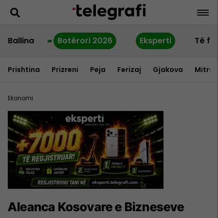
Ballina
Botërori 2026
Eksperti
Të fu
Prishtina
Prizreni
Peja
Ferizaj
Gjakova
Mitrov
Ekonomi
Aleanca Kosovare e Bizneseve