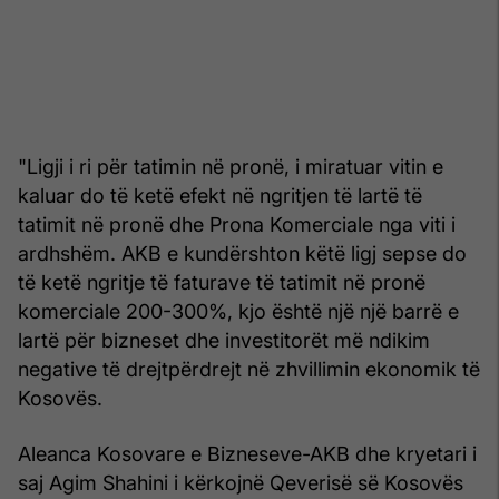
"Ligji i ri për tatimin në pronë, i miratuar vitin e
kaluar do të ketë efekt në ngritjen të lartë të
tatimit në pronë dhe Prona Komerciale nga viti i
ardhshëm. AKB e kundërshton këtë ligj sepse do
të ketë ngritje të faturave të tatimit në pronë
komerciale 200-300%, kjo është një një barrë e
lartë për bizneset dhe investitorët më ndikim
negative të drejtpërdrejt në zhvillimin ekonomik të
Kosovës.
Aleanca Kosovare e Bizneseve-AKB dhe kryetari i
saj Agim Shahini i kërkojnë Qeverisë së Kosovës