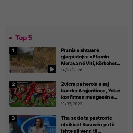
Top 5
Prania e shtuar e
gjarpërinjve në lumin
Morava në Viti, kërkohet
kujdes nga qytetarët
14/07/2026
Zvicra pa heroin e saj
kundër Argjentinës, Yakin
konfirmon mungesën e
madhe
10/07/2026
Tha se do ta pastronte
etnikisht Kosovën po të
ishte në vend të