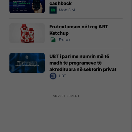
cashback
MobiSIM
Frutex lanson në treg ART
Ketchup
Frutex
UBT i pari me numrin më të
madh të programeve të
akredituara në sektorin privat
UBT