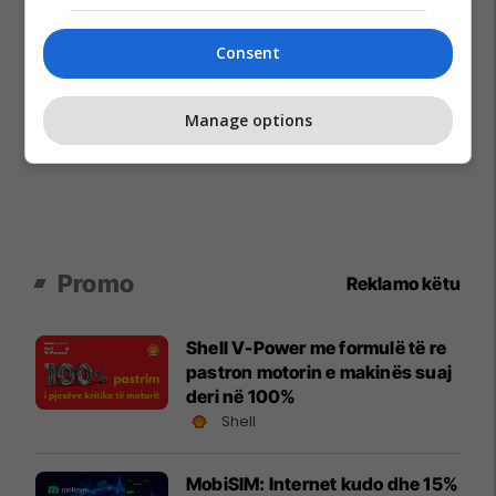
Consent
Manage options
Promo
Reklamo këtu
Shell V-Power me formulë të re
pastron motorin e makinës suaj
deri në 100%
Shell
MobiSIM: Internet kudo dhe 15%