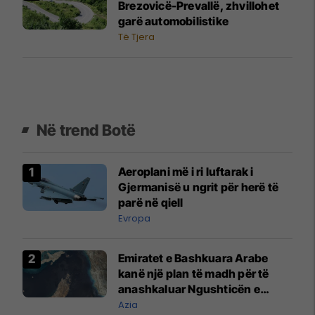
Brezovicë-Prevallë, zhvillohet
garë automobilistike
Të Tjera
Në trend Botë
Aeroplani më i ri luftarak i
Gjermanisë u ngrit për herë të
parë në qiell
Evropa
Emiratet e Bashkuara Arabe
kanë një plan të madh për të
anashkaluar Ngushticën e
Hormuzit
Azia