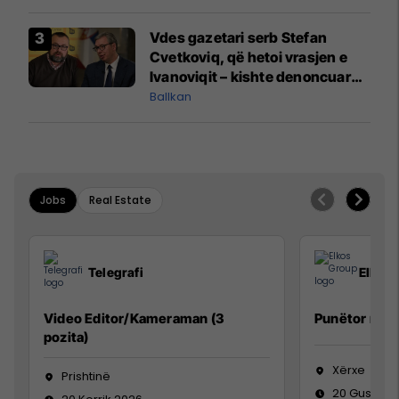
Vdes gazetari serb Stefan
Cvetkoviq, që hetoi vrasjen e
Ivanoviqit – kishte denoncuar
kërcënime ndaj vëllezërve
Ballkan
Vuçiq
Jobs
Real Estate
Telegrafi
Elkos
Video Editor/Kameraman (3
Punëtor në 
pozita)
Xërxe
Prishtinë
20 Gusht 2