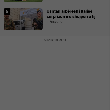
Ushtari arbëresh i Italisë
surprizon me shqipen e tij
18/06/2026