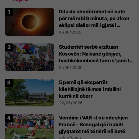
Dita do shndërrohet në natë
për më mbi 6 minuta, po afron
eklipsi diellor më i gjatë i
shekullit të 21-të
16/06/2026
Studentët serbë vizituan
Kosovën: Na kanë gënjyer,
bashkëkombësit tanë s’janë të
shtypur
21/06/2026
5 pemë që ekspertët
këshillojnë të mos i mbillni
kurrë në oborr
22/06/2026
Vendimi i VAR-it në ndeshjen
Francë - Senegal që i habiti
gjyqtarët më të mirë në botë
17/06/2026