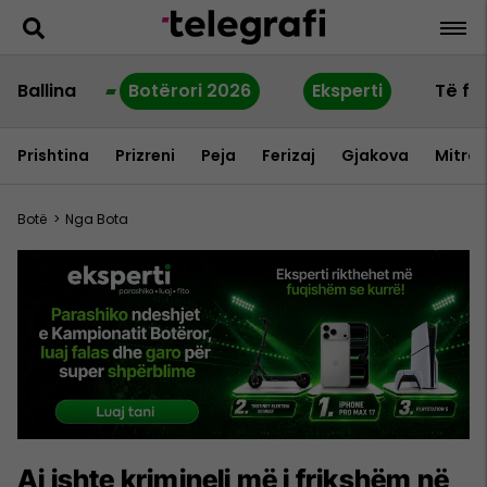
Ballina
Botërori 2026
Eksperti
Të fu
Prishtina
Prizreni
Peja
Ferizaj
Gjakova
Mitrov
Botë
>
Nga Bota
Ai ishte krimineli më i frikshëm në