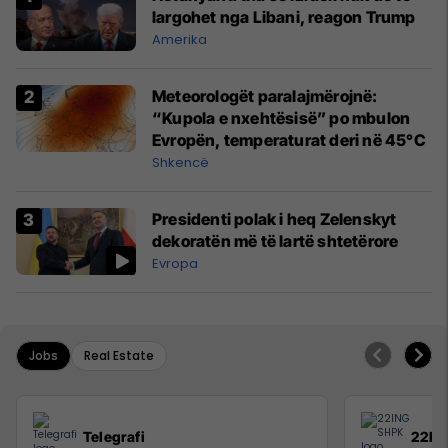
largohet nga Libani, reagon Trump
Amerika
Meteorologët paralajmërojnë:
“Kupola e nxehtësisë” po mbulon
Evropën, temperaturat deri në 45°C
Shkencë
Presidenti polak i heq Zelenskyt
dekoratën më të lartë shtetërore
Evropa
Jobs
Real Estate
Telegrafi
22IN