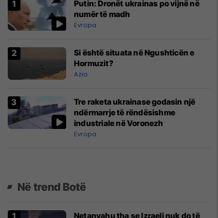
Putin: Dronët ukrainas po vijnë në
numër të madh
Evropa
Si është situata në Ngushticën e
Hormuzit?
Azia
Tre raketa ukrainase godasin një
ndërmarrje të rëndësishme
industriale në Voronezh
Evropa
Në trend Botë
Netanyahu tha se Izraeli nuk do të