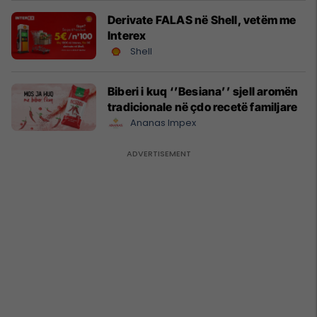
Derivate FALAS në Shell, vetëm me
Interex
Shell
Biberi i kuq ‘’Besiana’’ sjell aromën
tradicionale në çdo recetë familjare
Ananas Impex