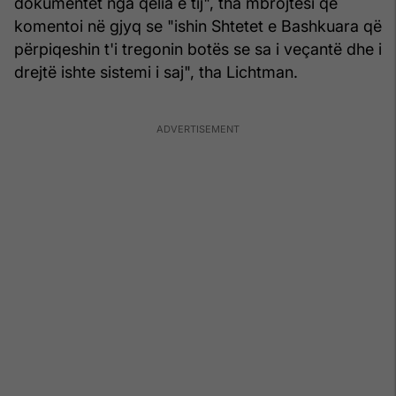
dokumentet nga qelia e tij", tha mbrojtësi që
komentoi në gjyq se "ishin Shtetet e Bashkuara që
përpiqeshin t'i tregonin botës se sa i veçantë dhe i
drejtë ishte sistemi i saj", tha Lichtman.