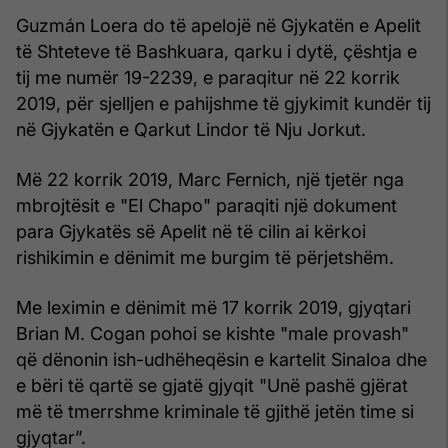
Guzmán Loera do të apelojë në Gjykatën e Apelit
të Shteteve të Bashkuara, qarku i dytë, çështja e
tij me numër 19-2239, e paraqitur në 22 korrik
2019, për sjelljen e pahijshme të gjykimit kundër tij
në Gjykatën e Qarkut Lindor të Nju Jorkut.
Më 22 korrik 2019, Marc Fernich, një tjetër nga
mbrojtësit e "El Chapo" paraqiti një dokument
para Gjykatës së Apelit në të cilin ai kërkoi
rishikimin e dënimit me burgim të përjetshëm.
Me leximin e dënimit më 17 korrik 2019, gjyqtari
Brian M. Cogan pohoi se kishte "male provash"
që dënonin ish-udhëheqësin e kartelit Sinaloa dhe
e bëri të qartë se gjatë gjyqit "Unë pashë gjërat
më të tmerrshme kriminale të gjithë jetën time si
gjyqtar”.