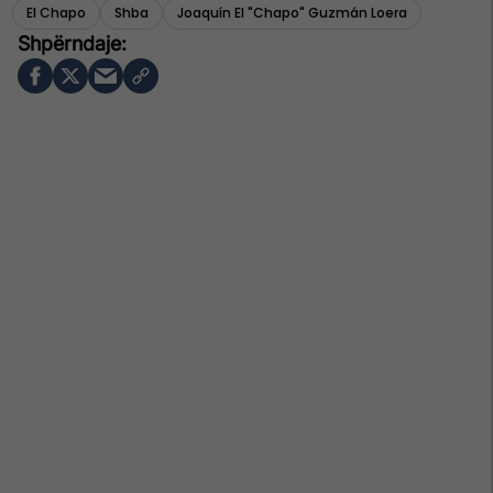
El Chapo
Shba
Joaquín El "chapo" Guzmán Loera