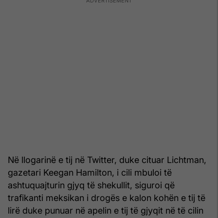
Në llogarinë e tij në Twitter, duke cituar Lichtman,
gazetari Keegan Hamilton, i cili mbuloi të
ashtuquajturin gjyq të shekullit, siguroi që
trafikanti meksikan i drogës e kalon kohën e tij të
lirë duke punuar në apelin e tij të gjyqit në të cilin