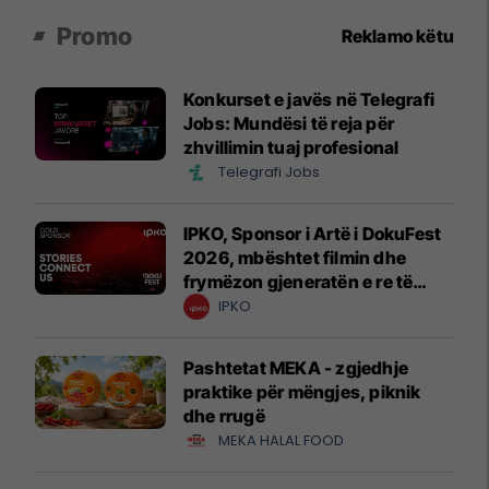
Promo
Reklamo këtu
Konkurset e javës në Telegrafi
Jobs: Mundësi të reja për
zhvillimin tuaj profesional
Telegrafi Jobs
IPKO, Sponsor i Artë i DokuFest
2026, mbështet filmin dhe
frymëzon gjeneratën e re të
krijuesve
IPKO
Pashtetat MEKA - zgjedhje
praktike për mëngjes, piknik
dhe rrugë
MEKA HALAL FOOD