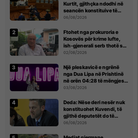
Kurtit, gjithçka ndodhi në
seancën konstituive të
Kuvendit
06/08/2026
Ftohet nga prokuroria e
Kosovës për krime lufte,
ish-gjenerali serb thotë se
dikush e tradhtoi në
02/08/2026
Beograd
Një pleskavicë e ngrënë
nga Dua Lipa në Prishtinë
në orën 04:28 të mëngjesit
- dhe bota digjitale serbe
03/08/2026
shpall gjendjen e luftës
Deda: Nëse deri nesër nuk
konstituohet Kuvendi, të
gjithë deputetët do të
bëjnë shkelje të rëndë
06/08/2026
kushtetuese
Mediat gjermane