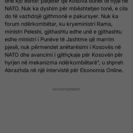
dhe kjo është: patjetër që Kosova duhet të hyjë në
NATO. Nuk ka dyshim për mbështetjen tonë, e cila
do të vazhdojë gjithmonë e pakursyer. Nuk ka
forum ndërkombëtar, ku kryeministri Rama,
ministri Peleshi, gjithashtu edhe unë e gjithashtu
edhe ministri i Punëve të Jashtme që marrim
pjesë, nuk përmendet anëtarësimi i Kosovës në
NATO dhe avancimi i gjithçkaje për Kosovën për
hyrjen në mekanizma ndërkombëtarë”, u shpreh
Abrazhda në një intervistë për Ekonomia Online.