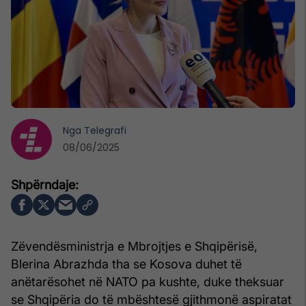
Nga
Telegrafi
08/06/2025
Zëvendësministrja e Mbrojtjes e Shqipërisë,
Blerina Abrazhda tha se Kosova duhet të
anëtarësohet në NATO pa kushte, duke theksuar
se Shqipëria do të mbështesë gjithmonë aspiratat