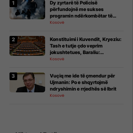
Dy zyrtarë të Policisë
përfundojnë me sukses
programin ndërkombëtar të
Internshipit në Universitetin
Kosovë
Policor të Brandenburgut
​Konstituimi i Kuvendit, Kryeziu:
Tash e tutje çdo veprim
jokushtetues, Baraliu:
Ndërpriteni këtë lojë politike!
Kosovë
​Vuçiq me ide të çmendur për
Ujmanin: Po e shqyrtojmë
ndryshimin e rrjedhës së Ibrit
Kosovë