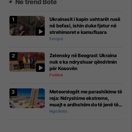
Në trend Botë
Ukrainasit i kapin ushtarët rusë
në befasi, ishin duke fjetur në
strehimoret e kamufluara
Evropa
Zelensky në Beograd: Ukraina
nuk e ka ndryshuar qëndrimin
për Kosovën
Politikë
Meteorologët me parashikime të
reja: Ndryshime ekstreme,
muajt e ardhshëm do të jenë të
pazakontë
Nga Bota