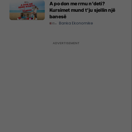
A po don me rrnu n’deti?
Kursimet mund t’ju sjellin një
banesë
Banka Ekonomike