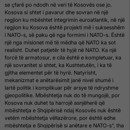
se çfarë po ndodh në veri të Kosovës ose jo.
Kosova si shtet i pavarur dhe sovran në një
regjion ku mbështet integrimin euroatlantik, në një
regjion ku Kosova është projekti më i suksesshëm
i NATO-s, së paku që nga formimi i NATO-s. Është
një nga misionet më të mëdha që NATO ka sot
realisht. Duhet patjetër të hyjë në NATO. Ka një
forcë të armatosur, e cila është e kompletuar, ka
një sovranitet si shtet, ka Kushtetutën, i ka të
gjitha elementet për të hyrë. Natyrisht,
mekanizmat e anëtarësimit janë nivel shumë i
lartë politik i komplikuar për arsye të ndryshme
gjeopolitike. Mbështetja nuk do të mungojë, por
Kosova nuk duhet ta harrojë asnjëherë që
mbështetja e Shqipërisë ndaj Kosovës nuk është
vetëm mbështetja vëllazërore, por është edhe
mbështetja e Shqipërisë si anëtare e NATO-s”, tha