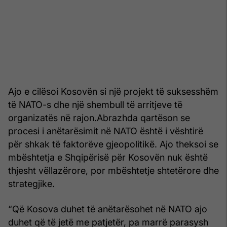
Ajo e cilësoi Kosovën si një projekt të suksesshëm
të NATO-s dhe një shembull të arritjeve të
organizatës në rajon.Abrazhda qartëson se
procesi i anëtarësimit në NATO është i vështirë
për shkak të faktorëve gjeopolitikë. Ajo theksoi se
mbështetja e Shqipërisë për Kosovën nuk është
thjesht vëllazërore, por mbështetje shtetërore dhe
strategjike.
“Që Kosova duhet të anëtarësohet në NATO ajo
duhet që të jetë me patjetër, pa marrë parasysh