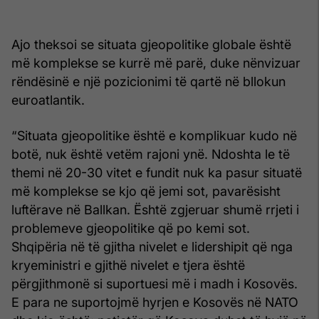
Ajo theksoi se situata gjeopolitike globale është
më komplekse se kurrë më parë, duke nënvizuar
rëndësinë e një pozicionimi të qartë në bllokun
euroatlantik.
“Situata gjeopolitike është e komplikuar kudo në
botë, nuk është vetëm rajoni ynë. Ndoshta le të
themi në 20-30 vitet e fundit nuk ka pasur situatë
më komplekse se kjo që jemi sot, pavarësisht
luftërave në Ballkan. Është zgjeruar shumë rrjeti i
problemeve gjeopolitike që po kemi sot.
Shqipëria në të gjitha nivelet e lidershipit që nga
kryeministri e gjithë nivelet e tjera është
përgjithmonë si suportuesi më i madh i Kosovës.
E para ne suportojmë hyrjen e Kosovës në NATO