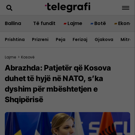
Ballina
Të fundit
Lajme
Botë
Ekono
Prishtina
Prizreni
Peja
Ferizaj
Gjakova
Mitrov
Lajme
>
Kosovë
Abrazhda: Patjetër që Kosova
duhet të hyjë në NATO, s’ka
dyshim për mbështetjen e
Shqipërisë