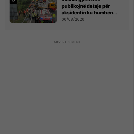
publikojnë detaje për
aksidentin ku humbën
jetën tre mërgimtarë nga
06/08/2026
Komogllava e Ferizajt