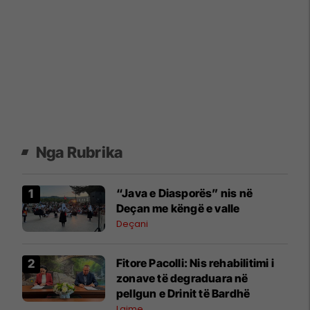
Nga Rubrika
“Java e Diasporës” nis në
Deçan me këngë e valle
Deçani
Fitore Pacolli: Nis rehabilitimi i
zonave të degraduara në
pellgun e Drinit të Bardhë
Lajme