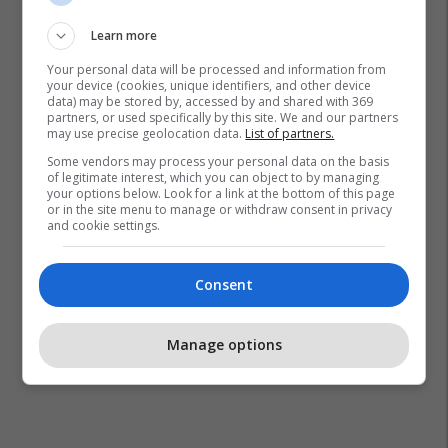
Learn more
Your personal data will be processed and information from
your device (cookies, unique identifiers, and other device
data) may be stored by, accessed by and shared with 369
Ramush Haradinaj
Mentor Tolaj
Peja Lokale
partners, or used specifically by this site. We and our partners
may use precise geolocation data.
List of partners.
Komuna E Deçanit
Some vendors may process your personal data on the basis
of legitimate interest, which you can object to by managing
your options below. Look for a link at the bottom of this page
or in the site menu to manage or withdraw consent in privacy
and cookie settings.
Consent
Manage options