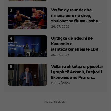
Vetëm dy raunde dhe
miliona euro në xhep,
zbulohet sa fituan Joshua
e Prenga
26/07/2026
Gjithçka që ndodhi në
Kuvendin e
jashtëzakonshëm të LDK-
së
30/07/2026
Vëllai iu etiketua si pjesëtar
i grupit të Arkanit, Drejtori i
Ekonomisë në Prizren
mohon pretendimet
24/07/2026