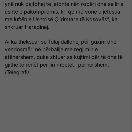
ynë nuk pajtohej të jetonte nën robëri dhe se liria
është e pakompromis, liri që më vonë u jetësua
me luftën e Ushtrisë Çlirimtare të Kosovës”, ka
shkruar Haradinaj.
Ai ka theksuar se Tolaj dallohej për guxim dhe
vendosmëri në përballje me regjimin e
atëhershëm, duke shtuar se kujtimi për të dhe të
gjithë të rënët për liri mbetet i përhershëm.
/Telegrafi/