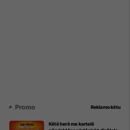
Promo
Reklamo këtu
Këtë herë me kartelë