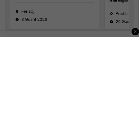
Ferizaj
Prishtinë
3 Gusht 2026
29 Gusht 2
×