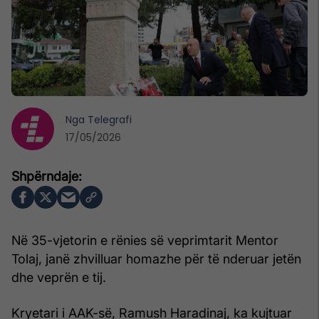
Nga
Telegrafi
17/05/2026
Në 35-vjetorin e rënies së veprimtarit Mentor
Tolaj, janë zhvilluar homazhe për të nderuar jetën
dhe veprën e tij.
Kryetari i AAK-së, Ramush Haradinaj, ka kujtuar