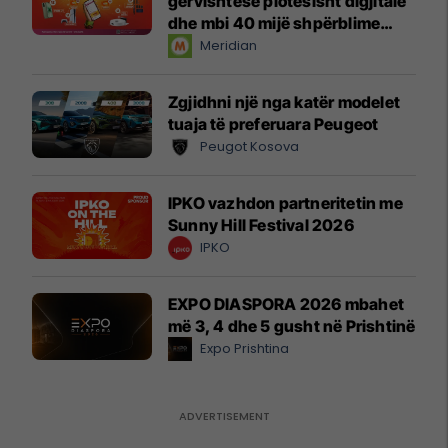
gërvishtëse plotësisht digjitale
dhe mbi 40 mijë shpërblime
instant!
Meridian
Zgjidhni një nga katër modelet
tuaja të preferuara Peugeot
Peugot Kosova
IPKO vazhdon partneritetin me
Sunny Hill Festival 2026
IPKO
EXPO DIASPORA 2026 mbahet
më 3, 4 dhe 5 gusht në Prishtinë
Expo Prishtina