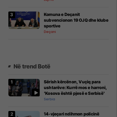
Komuna e Deçanit
subvencionon 19 OJQ dhe klube
sportive
Deçani
Në trend Botë
Sërish kërcënon, Vuçiq para
ushtarëve: Kurrë mos e harroni,
'Kosova është pjesë e Serbisë'
Serbia
14-vjeçari ndihmon policinë