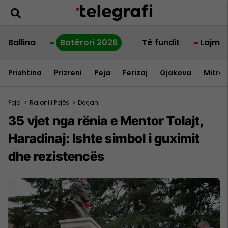
Ballina
Botërori 2026
Të fundit
Lajme
Prishtina
Prizreni
Peja
Ferizaj
Gjakova
Mitrov
Peja
>
Rajoni i Pejës
>
Deçani
35 vjet nga rënia e Mentor Tolajt,
Haradinaj: Ishte simbol i guximit
dhe rezistencës