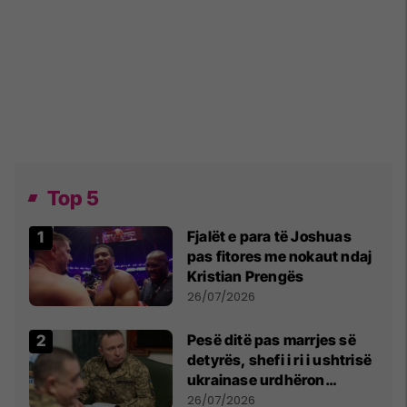
Top 5
Fjalët e para të Joshuas
pas fitores me nokaut ndaj
Kristian Prengës
26/07/2026
Pesë ditë pas marrjes së
detyrës, shefi i ri i ushtrisë
ukrainase urdhëron
kontroll të madh
26/07/2026