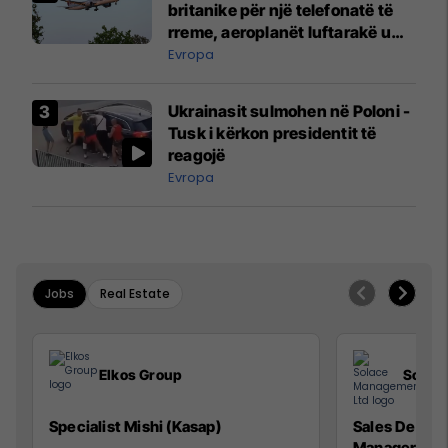
britanike për një telefonatë të
rreme, aeroplanët luftarakë u
ngritën në ajër për të
Evropa
interceptuar fluturaken e Qatar
Airways që po shkonte drejt
Ukrainasit sulmohen në Poloni -
Mançesterit
Tusk i kërkon presidentit të
reagojë
Evropa
Jobs
Real Estate
Elkos Group
Solac
Specialist Mishi (Kasap)
Sales Devel
Manager