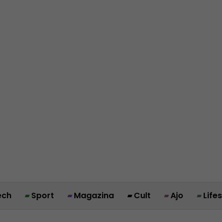
ech
Sport
Magazina
Cult
Ajo
Life