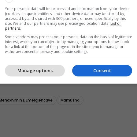
Your personal data will be processed and information from your device
(cookies, unique identifiers, and other device data) may be stored by,
accessed by and shared with 369 partners, or used specifically by this
site. We and our partners may use precise geolocation data.
List of
partners.
Some vendors may process your personal data on the basis of legitimate
interest, which you can object to by managing your options below. Look
for a link at the bottom of this page or in the site menu to manage or
withdraw consent in privacy and cookie settings.
Manage options
Consent