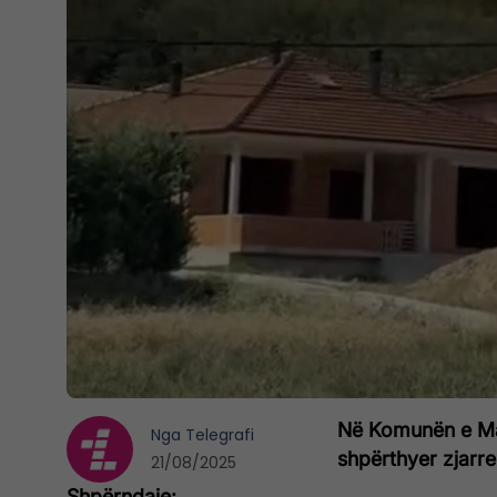
Në Komunën e Mam
Nga
Telegrafi
shpërthyer zjarre
21/08/2025