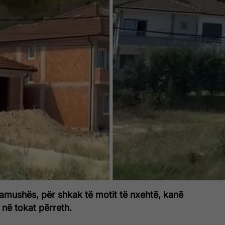
ushës, për shkak të motit të nxehtë, kanë
 në tokat përreth.