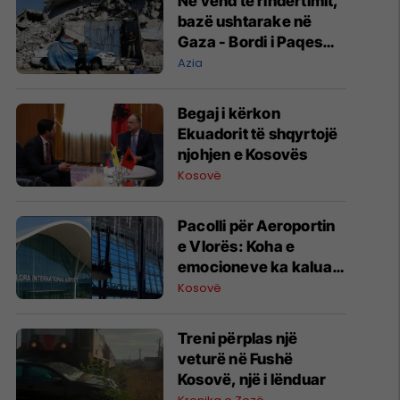
Në vend të rindërtimit,
bazë ushtarake në
Gaza - Bordi i Paqes
jep kontratën e parë
Azia
Begaj i kërkon
Ekuadorit të shqyrtojë
njohjen e Kosovës
Kosovë
Pacolli për Aeroportin
e Vlorës: Koha e
emocioneve ka kaluar,
do t’i drejtohemi
Kosovë
arbitrazhit dhe
drejtësisë
Treni përplas një
veturë në Fushë
Kosovë, një i lënduar