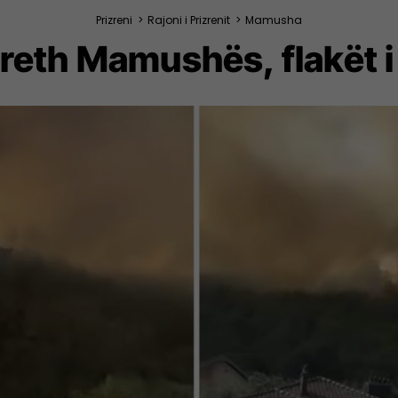
Prizreni
>
Rajoni i Prizrenit
>
Mamusha
rreth Mamushës, flakët 