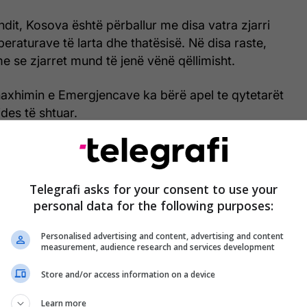
undit, Kosova është përballur me disa vatra zjarri
eraturave të larta dhe thatësisë. Në disa raste,
e se zjarret mund të jenë vënë qëllimisht.
axhimin e Emergjencave ka bërë apel te qytetarët
jdes të shtuar.
pel të gjithë qytetarëve që të tregojnë kujdes të
gin çdo veprim që mund të shkaktojë zjarr dhe të
herë çdo vatër në numrat emergjentë 112, 193 dhe
Telegrafi asks for your consent to use your
personal data for the following purposes:
Personalised advertising and content, advertising and content
measurement, audience research and services development
Store and/or access information on a device
Learn more