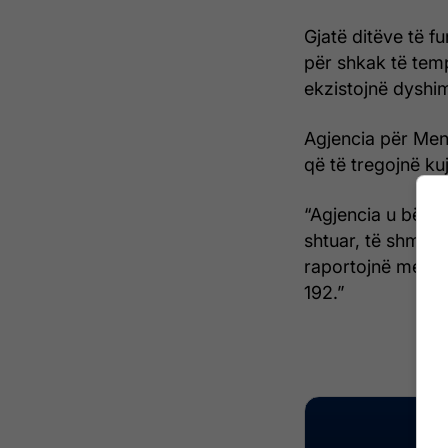
Gjatë ditëve të f
për shkak të temp
ekzistojnë dyshim
Agjencia për Men
që të tregojnë ku
“Agjencia u bën a
shtuar, të shman
raportojnë menjë
192.”