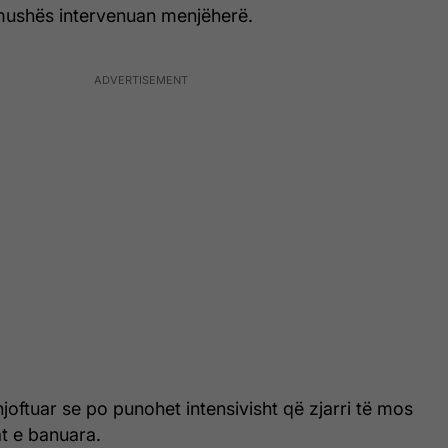
amushës intervenuan menjëherë.
njoftuar se po punohet intensivisht që zjarri të mos
t e banuara.