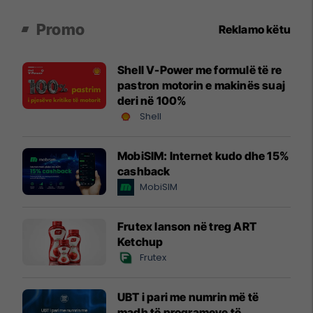
Promo
Reklamo këtu
Shell V-Power me formulë të re
pastron motorin e makinës suaj
deri në 100%
Shell
MobiSIM: Internet kudo dhe 15%
cashback
MobiSIM
Frutex lanson në treg ART
Ketchup
Frutex
UBT i pari me numrin më të
madh të programeve të