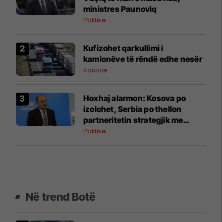
ministres Paunoviq
Politikë
Kufizohet qarkullimi i
kamionëve të rëndë edhe nesër
Kosovë
​Hoxhaj alarmon: Kosova po
izolohet, Serbia po thellon
partneritetin strategjik me
SHBA-në
Politikë
Në trend Botë