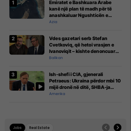
Emiratet e Bashkuara Arabe
kanë një plan të madh për të
anashkaluar Ngushticën e
Hormuzit
Azia
Vdes gazetari serb Stefan
Cvetkoviq, që hetoi vrasjen e
Ivanoviqit – kishte denoncuar
kërcënime ndaj vëllezërve
Ballkan
Vuçiq
Ish-shefi i CIA, gjenerali
Petraeus: Ukraina përdor mbi 10
mijë dronë në ditë, SHBA-ja
mbetet shumë prapa në
Amerika
prodhim
Jobs
Real Estate