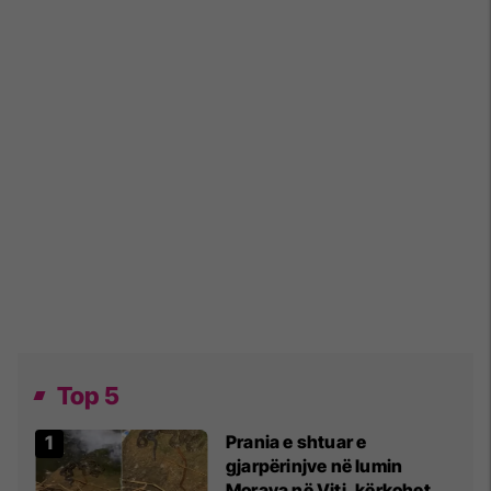
Top 5
Prania e shtuar e
gjarpërinjve në lumin
Morava në Viti, kërkohet