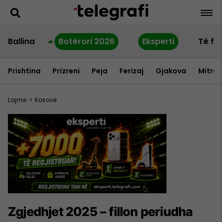
Ballina
Botërori 2026
Eksperti
Të fu
Prishtina
Prizreni
Peja
Ferizaj
Gjakova
Mitrov
Lajme
>
Kosovë
Zgjedhjet 2025 – fillon periudha