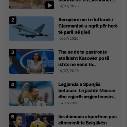
kujdes nga qytetarët
14/07/2026
Aeroplani më i ri luftarak i
Gjermanisë u ngrit për herë
të parë në qiell
16/07/2026
Tha se do ta pastronte
etnikisht Kosovën po të
ishte në vend të
Millosheviqit, Lëvizja e
14/07/2026
Qytetarëve të Lirë në Serbi
kërkon shkarkimin e
Legjenda e Spanjës
menjëhershëm të
befason: Lë jashtë Messin
Snezhana Paunoviq
dhe zgjedh argjentinasin
më të mirë në botë
15/07/2026
Ibrahimovic shpërthen pas
eliminimit të Belgjikës: