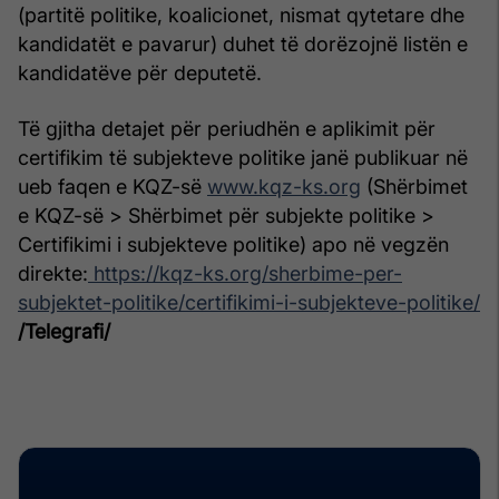
(partitë politike, koalicionet, nismat qytetare dhe
kandidatët e pavarur) duhet të dorëzojnë listën e
kandidatëve për deputetë.
Të gjitha detajet për periudhën e aplikimit për
certifikim të subjekteve politike janë publikuar në
ueb faqen e KQZ-së
www.kqz-ks.org
(Shërbimet
e KQZ-së > Shërbimet për subjekte politike >
Certifikimi i subjekteve politike) apo në vegzën
direkte:
https://kqz-ks.org/sherbime-per-
subjektet-politike/certifikimi-i-subjekteve-politike/
/Telegrafi/