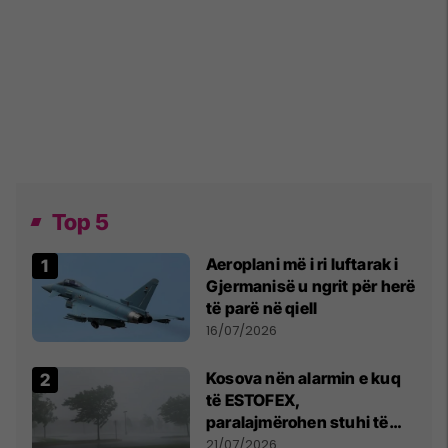
Top 5
Aeroplani më i ri luftarak i
Gjermanisë u ngrit për herë
të parë në qiell
16/07/2026
Kosova nën alarmin e kuq
të ESTOFEX,
paralajmërohen stuhi të
fuqishme me breshër dhe
21/07/2026