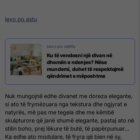
lexo po astu
Ku të vendosni një divan në
dhomën e ndenjes? Nëse
mundemi, duhet të respektojmë
qëndrimet e mëposhtme
Nuk mungojnë edhe divanet me doreza elegante,
si ato të frymëzuara nga tekstura dhe ngjyrat e
natyrës, më pas me tegela dhe me këmbë
skulpturore që janë shumë elegante, pastaj ato në
stilin boho, prej lëkure të butë, të papërpunuar...
Ka edhe ato modulare, të fryra që bien në sy,