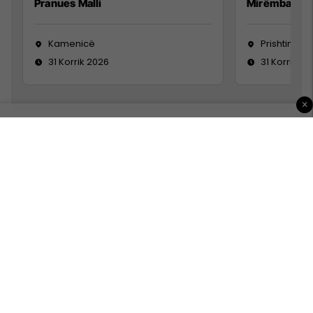
Pranues Malli
Mirëmbajtës
Kamenicë
Prishtinë
31 Korrik 2026
31 Korrik 20
×