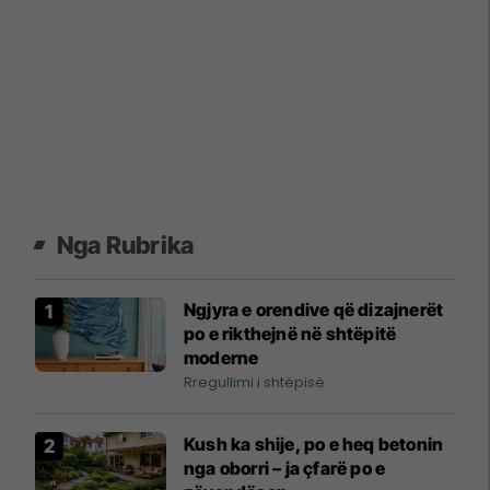
Nga Rubrika
Ngjyra e orendive që dizajnerët
po e rikthejnë në shtëpitë
moderne
Rregullimi i shtëpisë
Kush ka shije, po e heq betonin
nga oborri – ja çfarë po e