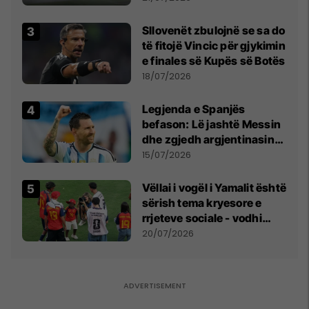
erëra të forta
Sllovenët zbulojnë se sa do
të fitojë Vincic për gjykimin
e finales së Kupës së Botës
18/07/2026
Legjenda e Spanjës
befason: Lë jashtë Messin
dhe zgjedh argjentinasin
më të mirë në botë
15/07/2026
Vëllai i vogël i Yamalit është
sërish tema kryesore e
rrjeteve sociale - vodhi
vëmendjen pas finales së
20/07/2026
Kupës së Botës