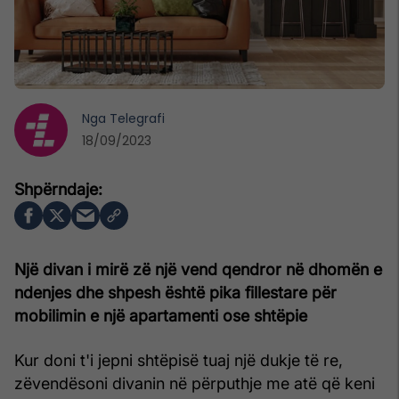
Nga
Telegrafi
18/09/2023
Një divan i mirë zë një vend qendror në dhomën e
ndenjes dhe shpesh është pika fillestare për
mobilimin e një apartamenti ose shtëpie
Kur doni t'i jepni shtëpisë tuaj një dukje të re,
zëvendësoni divanin në përputhje me atë që keni