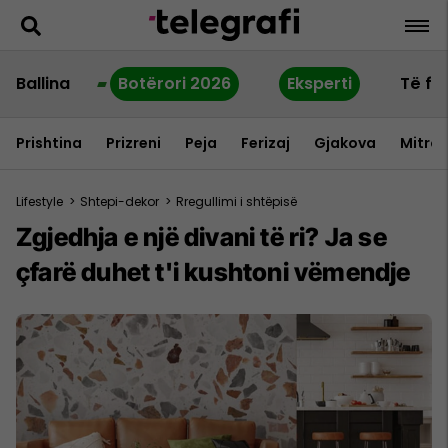
Ballina
Botërori 2026
Eksperti
Të fu
Prishtina
Prizreni
Peja
Ferizaj
Gjakova
Mitrov
Lifestyle
>
Shtepi-dekor
>
Rregullimi i shtëpisë
Zgjedhja e një divani të ri? Ja se
çfarë duhet t'i kushtoni vëmendje