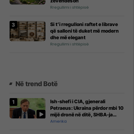
zëvendëson
Rregullimi i shtëpisë
Si t’i rregulloni raftet e librave
që salloni të duket më modern
dhe më elegant
Rregullimi i shtëpisë
Në trend Botë
Ish-shefi i CIA, gjenerali
Petraeus: Ukraina përdor mbi 10
mijë dronë në ditë, SHBA-ja
mbetet shumë prapa në
Amerika
prodhim