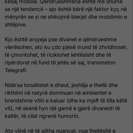
kësaj mobilie. Qëndrueshmëria është më shumë
se një tendencë – ajo është bërë një faktor kyç në
mënyrën se si ne shikojmë blerjet dhe mobilimin e
shtëpive.
Kjo është arsyeja pse divanet e qëndrueshme
vlerësohen, ato ku çdo pjesë mund të zhvidhoset,
të çmontohet, të riciklohet lehtësisht dhe të
ripërdoret në fund të jetës së saj, transmeton
Telegrafi.
Ndërsa tonalitetet e dheut, jeshilja e thellë dhe
rikthimi në natyrë dominuan në ambientet e
brendshme vitin e kaluar (dhe ka mjaft të tilla këtë
vit), në skenë hyn një gamë e gjerë divanesh të
kaltër, të cilat ngrenë humorin.
Ato vijnë në të gjitha nuancat, nga thellësitë e