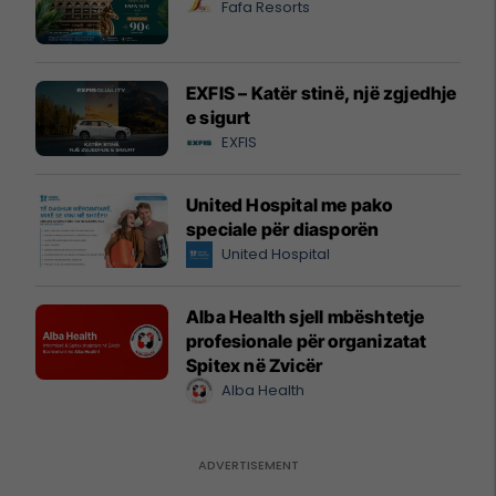
Fafa Resorts
EXFIS – Katër stinë, një zgjedhje
e sigurt
EXFIS
United Hospital me pako
speciale për diasporën
United Hospital
Alba Health sjell mbështetje
profesionale për organizatat
Spitex në Zvicër
Alba Health