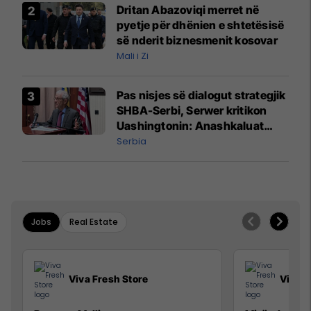
Dritan Abazoviqi merret në
pyetje për dhënien e shtetësisë
së nderit biznesmenit kosovar
Mali i Zi
Pas nisjes së dialogut strategjik
SHBA-Serbi, Serwer kritikon
Uashingtonin: Anashkaluat
Banjskën, sulmin ndaj KFOR-it
Serbia
dhe rrëmbimin e Policëve të
Kosovës
Jobs
Real Estate
Viva Fresh Store
Viva F