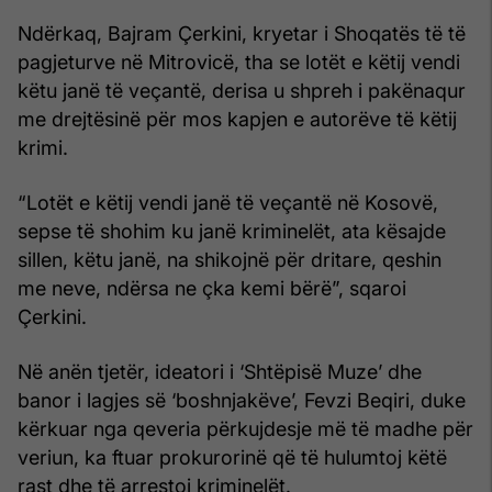
Ndërkaq, Bajram Çerkini, kryetar i Shoqatës të të
pagjeturve në Mitrovicë, tha se lotët e këtij vendi
këtu janë të veçantë, derisa u shpreh i pakënaqur
me drejtësinë për mos kapjen e autorëve të këtij
krimi.
“Lotët e këtij vendi janë të veçantë në Kosovë,
sepse të shohim ku janë kriminelët, ata kësajde
sillen, këtu janë, na shikojnë për dritare, qeshin
me neve, ndërsa ne çka kemi bërë”, sqaroi
Çerkini.
Në anën tjetër, ideatori i ‘Shtëpisë Muze’ dhe
banor i lagjes së ‘boshnjakëve’, Fevzi Beqiri, duke
kërkuar nga qeveria përkujdesje më të madhe për
veriun, ka ftuar prokurorinë që të hulumtoj këtë
rast dhe të arrestoj kriminelët.