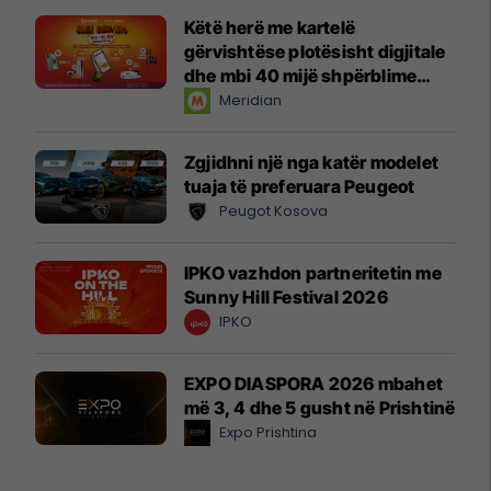
Këtë herë me kartelë
gërvishtëse plotësisht digjitale
dhe mbi 40 mijë shpërblime
instant!
Meridian
Zgjidhni një nga katër modelet
tuaja të preferuara Peugeot
Peugot Kosova
IPKO vazhdon partneritetin me
Sunny Hill Festival 2026
IPKO
EXPO DIASPORA 2026 mbahet
më 3, 4 dhe 5 gusht në Prishtinë
Expo Prishtina