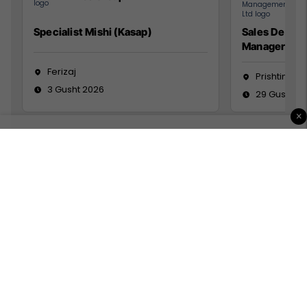
Specialist Mishi (Kasap)
Sales Devel
Manager
Ferizaj
Prishtinë
3 Gusht 2026
29 Gusht 2
×