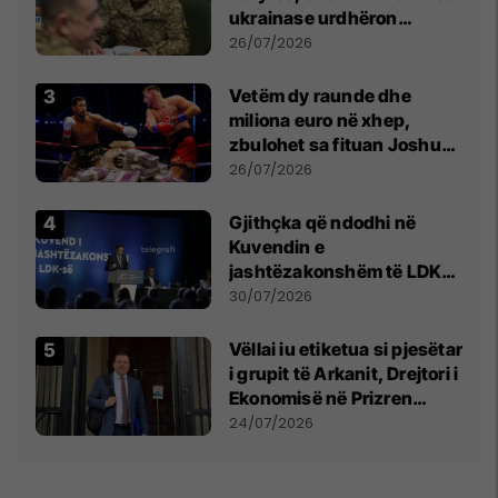
ukrainase urdhëron
kontroll të madh
26/07/2026
Vetëm dy raunde dhe
miliona euro në xhep,
zbulohet sa fituan Joshua
e Prenga
26/07/2026
Gjithçka që ndodhi në
Kuvendin e
jashtëzakonshëm të LDK-
së
30/07/2026
Vëllai iu etiketua si pjesëtar
i grupit të Arkanit, Drejtori i
Ekonomisë në Prizren
mohon pretendimet
24/07/2026