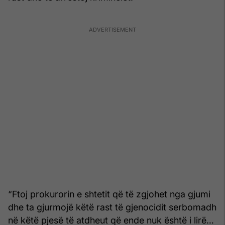
“Ftoj prokurorin e shtetit që të zgjohet nga gjumi
dhe ta gjurmojë këtë rast të gjenocidit serbomadh
në këtë pjesë të atdheut që ende nuk është i lirë…