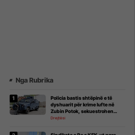
Nga Rubrika
Policia bastis shtëpinë e të
dyshuarit për krime lufte në
Zubin Potok, sekuestrohen
prova
Drejtësi
Sindikata e Re e KEK-ut ngre