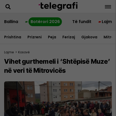
Ballina
Botërori 2026
Të fundit
Lajme
Prishtina
Prizreni
Peja
Ferizaj
Gjakova
Mitrov
Lajme
>
Kosovë
Vihet gurthemeli i ‘Shtëpisë Muze’
në veri të Mitrovicës