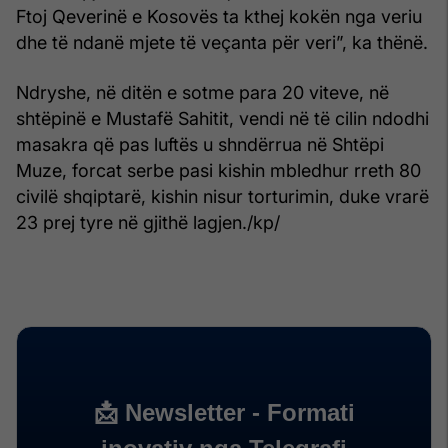
Ftoj Qeverinë e Kosovës ta kthej kokën nga veriu
dhe të ndanë mjete të veçanta për veri”, ka thënë.
Ndryshe, në ditën e sotme para 20 viteve, në
shtëpinë e Mustafë Sahitit, vendi në të cilin ndodhi
masakra që pas luftës u shndërrua në Shtëpi
Muze, forcat serbe pasi kishin mbledhur rreth 80
civilë shqiptarë, kishin nisur torturimin, duke vrarë
23 prej tyre në gjithë lagjen./kp/