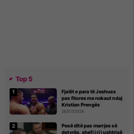
Top 5
Fjalët e para të Joshuas
pas fitores me nokaut ndaj
Kristian Prengës
26/07/2026
Pesë ditë pas marrjes së
detyrës, shefi i ri i ushtrisë