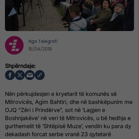
Nga
Telegrafi
15/04/2019
Nën përkujdesjen e kryetarit të komunës së
Mitrovicës, Agim Bahtiri, dhe në bashkëpunim me
OJQ “Zëri i Prindërve”, sot në ‘Lagjen e
Boshnjakëve’ në veri të Mitrovicës, u bë hedhja e
gurthemelit të ‘Shtëpisë Muze’, vendin ku para dy
dekadash forcat serbe vranë 23 qytetarë