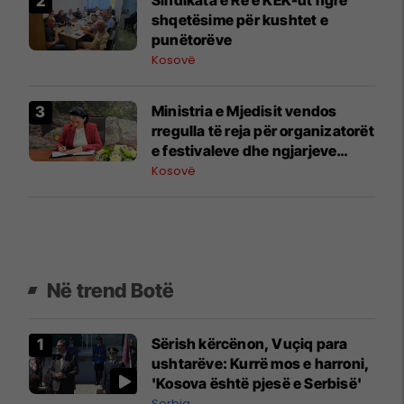
shqetësime për kushtet e
punëtorëve
Kosovë
Ministria e Mjedisit vendos
rregulla të reja për organizatorët
e festivaleve dhe ngjarjeve
publike
Kosovë
Në trend Botë
Sërish kërcënon, Vuçiq para
ushtarëve: Kurrë mos e harroni,
'Kosova është pjesë e Serbisë'
Serbia