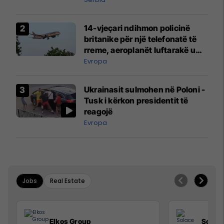
14-vjeçari ndihmon policinë
britanike për një telefonatë të
rreme, aeroplanët luftarakë u
ngritën në ajër për të
Evropa
interceptuar fluturaken e Qatar
Airways që po shkonte drejt
Ukrainasit sulmohen në Poloni -
Mançesterit
Tusk i kërkon presidentit të
reagojë
Evropa
Jobs
Real Estate
Elkos Group
Solac