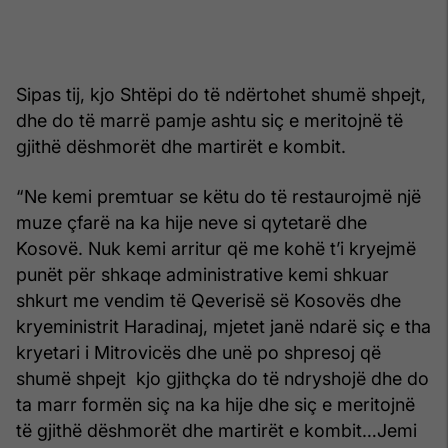
Sipas tij, kjo Shtëpi do të ndërtohet shumë shpejt,
dhe do të marrë pamje ashtu siç e meritojnë të
gjithë dëshmorët dhe martirët e kombit.
“Ne kemi premtuar se këtu do të restaurojmë një
muze çfarë na ka hije neve si qytetarë dhe
Kosovë. Nuk kemi arritur që me kohë t’i kryejmë
punët për shkaqe administrative kemi shkuar
shkurt me vendim të Qeverisë së Kosovës dhe
kryeministrit Haradinaj, mjetet janë ndarë siç e tha
kryetari i Mitrovicës dhe unë po shpresoj që
shumë shpejt kjo gjithçka do të ndryshojë dhe do
ta marr formën siç na ka hije dhe siç e meritojnë
të gjithë dëshmorët dhe martirët e kombit…Jemi