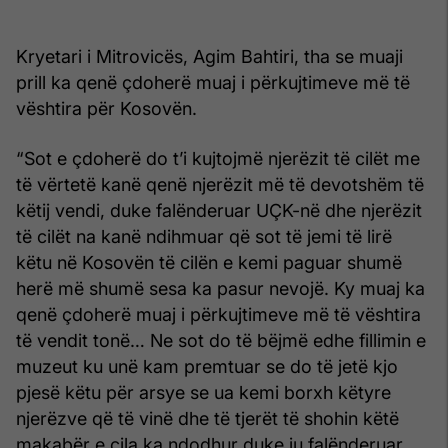
Kryetari i Mitrovicës, Agim Bahtiri, tha se muaji
prill ka qenë çdoherë muaj i përkujtimeve më të
vështira për Kosovën.
“Sot e çdoherë do t’i kujtojmë njerëzit të cilët me
të vërtetë kanë qenë njerëzit më të devotshëm të
këtij vendi, duke falënderuar UÇK-në dhe njerëzit
të cilët na kanë ndihmuar që sot të jemi të lirë
këtu në Kosovën të cilën e kemi paguar shumë
herë më shumë sesa ka pasur nevojë. Ky muaj ka
qenë çdoherë muaj i përkujtimeve më të vështira
të vendit tonë… Ne sot do të bëjmë edhe fillimin e
muzeut ku unë kam premtuar se do të jetë kjo
pjesë këtu për arsye se ua kemi borxh këtyre
njerëzve që të vinë dhe të tjerët të shohin këtë
makabër e cila ka ndodhur duke iu falënderuar