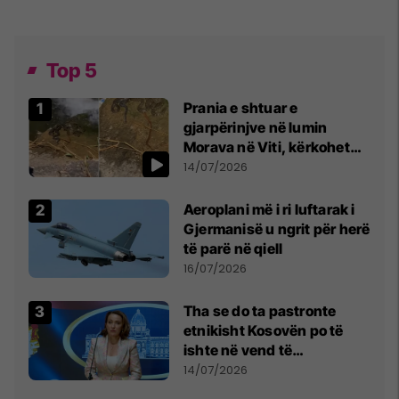
Top 5
Prania e shtuar e
gjarpërinjve në lumin
Morava në Viti, kërkohet
kujdes nga qytetarët
14/07/2026
Aeroplani më i ri luftarak i
Gjermanisë u ngrit për herë
të parë në qiell
16/07/2026
Tha se do ta pastronte
etnikisht Kosovën po të
ishte në vend të
Millosheviqit, Lëvizja e
14/07/2026
Qytetarëve të Lirë në Serbi