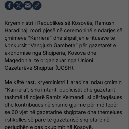
Kryeministri i Republikës së Kosovës, Ramush
Haradinaj, mori pjesë në ceremoninë e ndarjes së
çmimeve “Karriera” dhe shpalljen e fituesve të
konkursit “Vangjush Gambeta” për gazetarët e
ekonomisë nga Shqipëria, Kosova dhe
Maqedonia, të organizuar nga Unioni i
Gazetarëve Shqiptar (UGSH).
Me këtë rast, kryeministri Haradinaj ndau çmimin
“Karriera”, shkrimtarit, publicistit dhe gazetarit
tashmë të ndjerë Ramiz Kelmendi, si përfaqësues
dhe kontribuues në shumë gjurmë për më tepër
se 60 vjet në gazetarinë shqiptare dhe themelues
i shkollës së parë të gazetarisë shqiptare në
periudhën e pas okupimit në Kosovë.