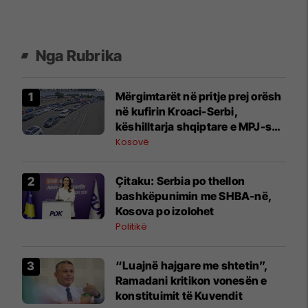
Nga Rubrika
Mërgimtarët në pritje prej orësh
në kufirin Kroaci-Serbi,
këshilltarja shqiptare e MPJ-së
kroate tregon arsyet
Kosovë
Çitaku: Serbia po thellon
bashkëpunimin me SHBA-në,
Kosova po izolohet
Politikë
“Luajnë hajgare me shtetin”,
Ramadani kritikon vonesën e
konstituimit të Kuvendit