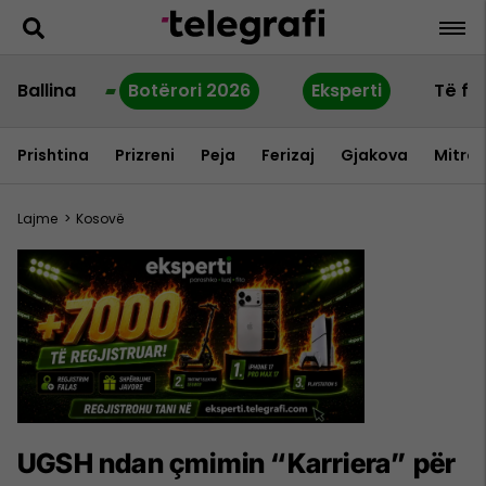
Ballina
Botërori 2026
Eksperti
Të fu
Prishtina
Prizreni
Peja
Ferizaj
Gjakova
Mitrov
Lajme
>
Kosovë
UGSH ndan çmimin “Karriera” për