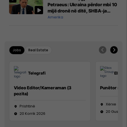
Petraeus: Ukraina përdor mbi 10
mijë dronë në ditë, SHBA-ja
mbetet shumë prapa në
Amerika
prodhim
Jobs
Real Estate
Telegrafi
Elkos
Video Editor/Kameraman (3
Punëtor në 
pozita)
Xërxe
Prishtinë
20 Gusht 2
20 Korrik 2026