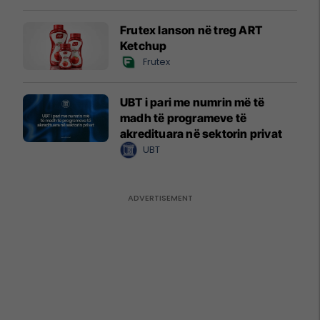
Frutex lanson në treg ART
Ketchup
Frutex
UBT i pari me numrin më të
madh të programeve të
akredituara në sektorin privat
UBT