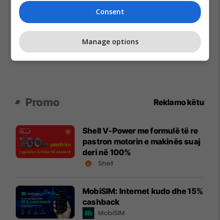
Consent
Manage options
Promo
Reklamo këtu
Shell V-Power me formulë të re
pastron motorin e makinës suaj
deri në 100%
Shell
MobiSIM: Internet kudo dhe 15%
cashback
MobiSIM