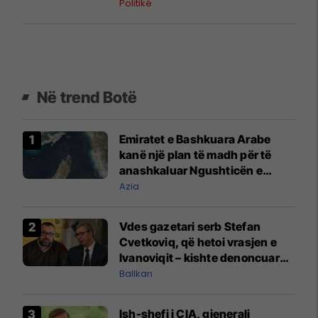
Politikë
Në trend Botë
Emiratet e Bashkuara Arabe
kanë një plan të madh për të
anashkaluar Ngushticën e
Hormuzit
Azia
Vdes gazetari serb Stefan
Cvetkoviq, që hetoi vrasjen e
Ivanoviqit – kishte denoncuar
kërcënime ndaj vëllezërve
Ballkan
Vuçiq
Ish-shefi i CIA, gjenerali