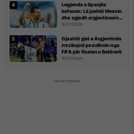
kërkon shkarkimin e
Legjenda e Spanjës
menjëhershëm të
befason: Lë jashtë Messin
Snezhana Paunoviq
dhe zgjedh argjentinasin
më të mirë në botë
15/07/2026
Gjashtë yjet e Argjentinës
rrezikojnë pezullimin nga
FIFA për finalen e Botërorit
16/07/2026