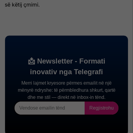
së këtij çmimi.