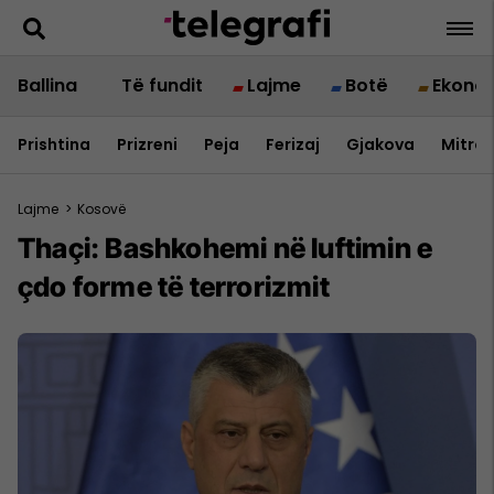
Ballina
Të fundit
Lajme
Botë
Ekono
Prishtina
Prizreni
Peja
Ferizaj
Gjakova
Mitrov
Lajme
>
Kosovë
Thaçi: Bashkohemi në luftimin e
çdo forme të terrorizmit