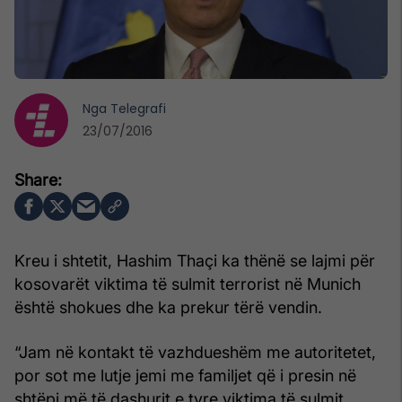
Nga
Telegrafi
23/07/2016
Kreu i shtetit, Hashim Thaçi ka thënë se lajmi për
kosovarët viktima të sulmit terrorist në Munich
është shokues dhe ka prekur tërë vendin.
“Jam në kontakt të vazhdueshëm me autoritetet,
por sot me lutje jemi me familjet që i presin në
shtëpi më të dashurit e tyre viktima të sulmit.