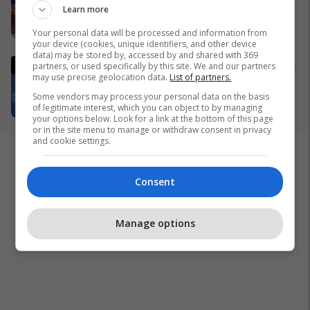
Learn more
me produktin inovativ NYLAM
25/03/2026
Your personal data will be processed and information from
your device (cookies, unique identifiers, and other device
data) may be stored by, accessed by and shared with 369
Trumpi paralajmëron tërheqjen
partners, or used specifically by this site. We and our partners
may use precise geolocation data.
List of partners.
nga lufta në Iran
20/03/2026
Some vendors may process your personal data on the basis
of legitimate interest, which you can object to by managing
your options below. Look for a link at the bottom of this page
or in the site menu to manage or withdraw consent in privacy
and cookie settings.
Consent
Manage options