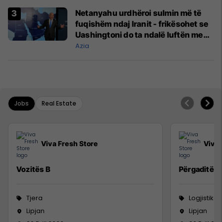
Netanyahu urdhëroi sulmin më të
fuqishëm ndaj Iranit - frikësohet se
Uashingtoni do ta ndalë luftën me
Teheranin
Azia
Jobs
Real Estate
Viva Fresh Store
Viva 
Vozitës B
Përgaditës 
Tjera
Logjistikë
Lipjan
Lipjan