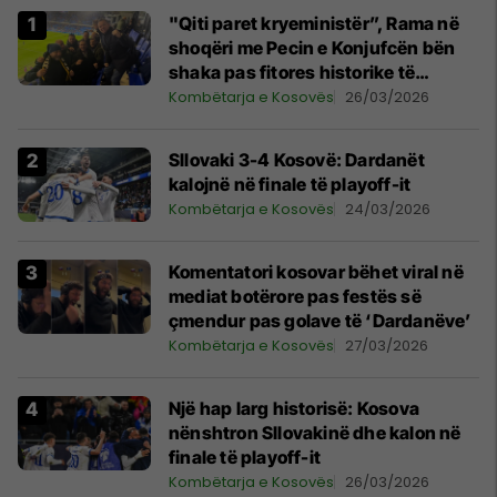
"Qiti paret kryeministër”, Rama në
shoqëri me Pecin e Konjufcën bën
shaka pas fitores historike të
Kosovës
Kombëtarja e Kosovës
26/03/2026
Sllovaki 3-4 Kosovë: Dardanët
kalojnë në finale të playoff-it
Kombëtarja e Kosovës
24/03/2026
Komentatori kosovar bëhet viral në
mediat botërore pas festës së
çmendur pas golave të ‘Dardanëve’
Kombëtarja e Kosovës
27/03/2026
Një hap larg historisë: Kosova
nënshtron Sllovakinë dhe kalon në
finale të playoff-it
Kombëtarja e Kosovës
26/03/2026