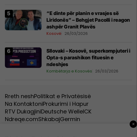
“E dinte për planin e vrasjes së
Liridonës” – Behgjet Pacolli i reagon
ashpër Granit Plavës
Kosovë
26/03/2026
Sllovaki – Kosovë, superkompjuteri i
Opta-s parashikon fituesin e
ndeshjes
Kombëtarja e Kosovës
26/03/2026
Rreth nesh
Politikat e Privatësisë
Na Kontaktoni
Prokurimi i Hapur
RTV Dukagjini
Deutsche Welle
ICK
Ndreqe.com
Shkabaj
Germin
×