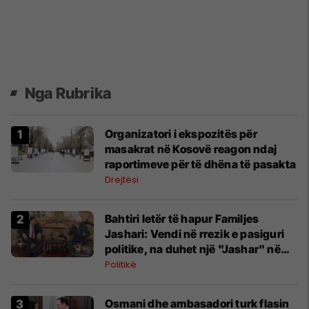
Nga Rubrika
Organizatori i ekspozitës për
masakrat në Kosovë reagon ndaj
raportimeve për të dhëna të pasakta
Drejtësi
Bahtiri letër të hapur Familjes
Jashari: Vendi në rrezik e pasiguri
politike, na duhet një "Jashar" në
krye të shtetit
Politikë
​Osmani dhe ambasadori turk flasin