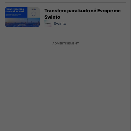
Transfero para kudo në Evropë me
Swinto
Swinto