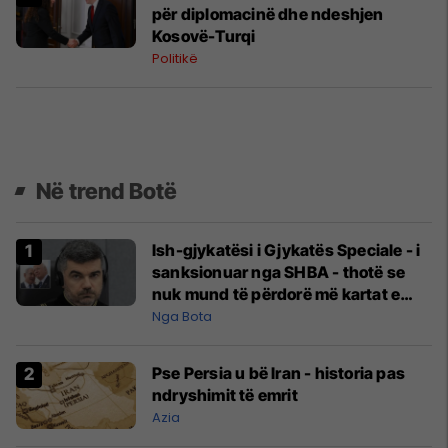
për diplomacinë dhe ndeshjen
Kosovë-Turqi
Politikë
Në trend Botë
Ish-gjykatësi i Gjykatës Speciale - i
sanksionuar nga SHBA - thotë se
nuk mund të përdorë më kartat e
kreditit e as të porositë gjëra në
Nga Bota
internet
Pse Persia u bë Iran - historia pas
ndryshimit të emrit
Azia