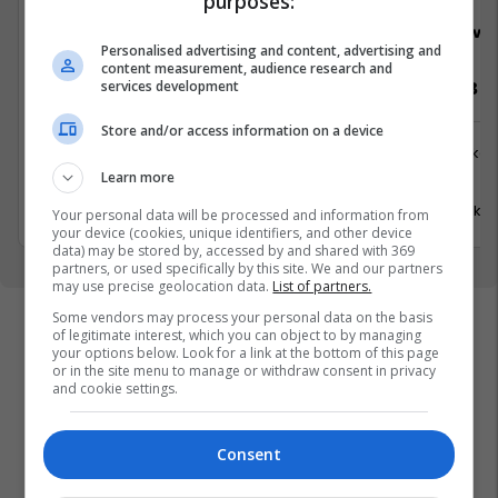
purposes:
Viva Fresh Store
Viva 
Personalised advertising and content, advertising and
content measurement, audience research and
services development
Pranues Malli
Vozitës B
Store and/or access information on a device
Tjera
Logjistikë
Learn more
Drenas
Pejë
17 Korrik 2026
12 Korrik 
Your personal data will be processed and information from
your device (cookies, unique identifiers, and other device
data) may be stored by, accessed by and shared with 369
partners, or used specifically by this site. We and our partners
may use precise geolocation data.
List of partners.
Some vendors may process your personal data on the basis
of legitimate interest, which you can object to by managing
your options below. Look for a link at the bottom of this page
or in the site menu to manage or withdraw consent in privacy
and cookie settings.
Consent