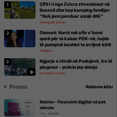
Çifti i ri nga Zvicra zhvendoset në
Kosovë dhe hap kamping familjar:
"Nuk jemi penduar asnjë ditë"
Telegrafi Zvicer
Osmani: Kurrë më afër s’kemi
qenë për ta kaluar PDK-në, hajde
të punojmë bashkë ta arrijmë këtë
Politikë
Ngjarja e rëndë në Podujevë, tre të
plagosur - policia jep detaje
Kronika e Zezë
Promo
Reklamo këtu
Swinto – Financimi digjital në pak
minuta
Swinto