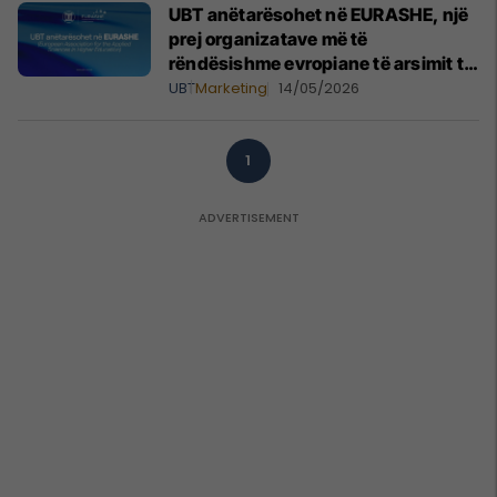
UBT anëtarësohet në EURASHE, një
prej organizatave më të
rëndësishme evropiane të arsimit të
lartë
UBT
Marketing
14/05/2026
1