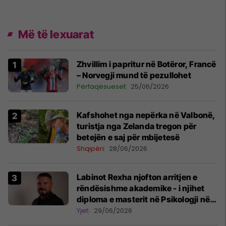
Më të lexuarat
Zhvillim i papritur në Botëror, Francë
– Norvegji mund të pezullohet
Përfaqësueset
25/06/2026
Kafshohet nga nepërka në Valbonë,
turistja nga Zelanda tregon për
betejën e saj për mbijetesë
Shqipëri
28/06/2026
Labinot Rexha njofton arritjen e
rëndësishme akademike - i njihet
diploma e masterit në Psikologji në
Zvicër
Yjet
29/06/2026