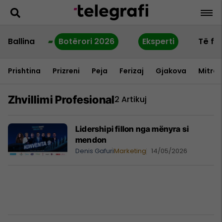
Ballina
Botërori 2026
Eksperti
Të fu
Prishtina
Prizreni
Peja
Ferizaj
Gjakova
Mitrov
Zhvillimi Profesional
2 Artikuj
Lidershipi fillon nga mënyra si
mendon
Denis Gafuri
Marketing
14/05/2026