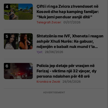
Çifti i ri nga Zvicra zhvendoset në
Kosovë dhe hap kamping familjar:
"Nuk jemi penduar asnjë ditë"
Telegrafi Zvicer
01/07/2026
Shtatzënia me IVF, Xheneta i reagon
ashpër Xhuli Nurës: Ke gabuar,
ndjenjën e babait nuk mund t'ia
plotësosh kurrë
Yjet
28/06/2026
Policia jep detaje për vrasjen në
Ferizaj - viktima një 32 vjeçar, dy
persona ndalohen për 48 orë
Kronika e Zezë
29/06/2026