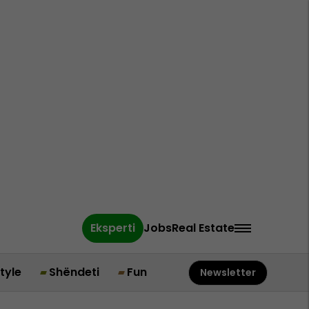
Eksperti
Jobs
Real Estate
style
Shëndeti
Fun
Newsletter