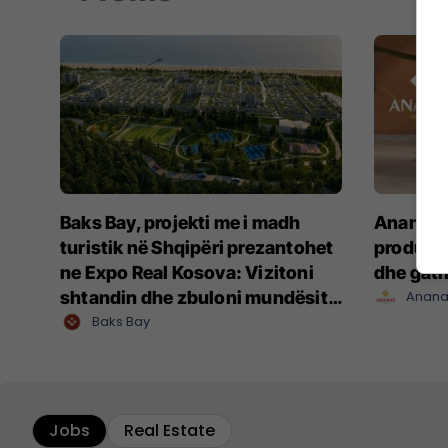
Baks Bay, projekti me i madh
Ananas I
turistik në Shqipëri prezantohet
produkte
ne Expo Real Kosova: Vizitoni
dhe gat
shtandin dhe zbuloni mundësitë
Anana
e investimit
Baks Bay
Jobs
Real Estate