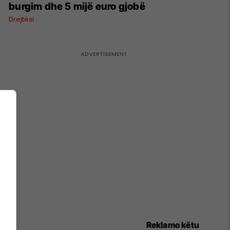
burgim dhe 5 mijë euro gjobë
Drejtësi
Reklamo këtu