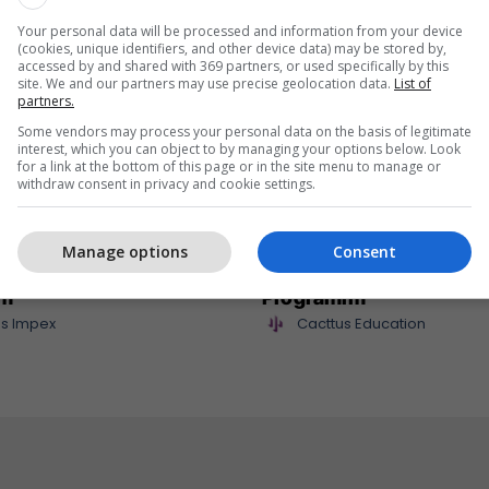
Your personal data will be processed and information from your device
(cookies, unique identifiers, and other device data) may be stored by,
accessed by and shared with 369 partners, or used specifically by this
site. We and our partners may use precise geolocation data.
List of
partners.
Some vendors may process your personal data on the basis of legitimate
interest, which you can object to by managing your options below. Look
for a link at the bottom of this page or in the site menu to manage or
withdraw consent in privacy and cookie settings.
mpex sjell në treg
Maturant, puno nga sht
Manage options
Consent
 të reja për çdo shije
Studio Siguri Kibernetik
im
Programim
s Impex
Cacttus Education