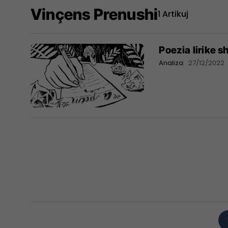
Vinçens Prenushi
1 Artikuj
Poezia lirike s
Analiza
27/12/2022