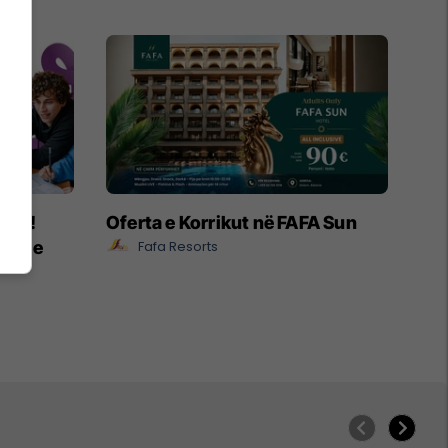
ëpia!
Oferta e Korrikut në FAFA Sun
e ose
Fafa Resorts