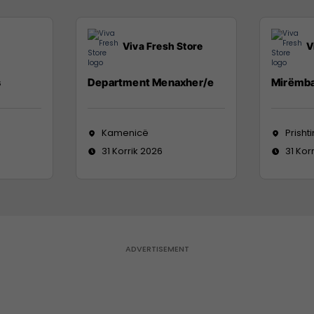
Viva Fresh Store
V
s
Department Menaxher/e
Mirëmba
Kamenicë
Prisht
31 Korrik 2026
31 Kor