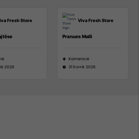
iva Fresh Store
Viva Fresh Store
jtëse
Pranues Malli
inë
Kamenicë
rik 2026
31 Korrik 2026