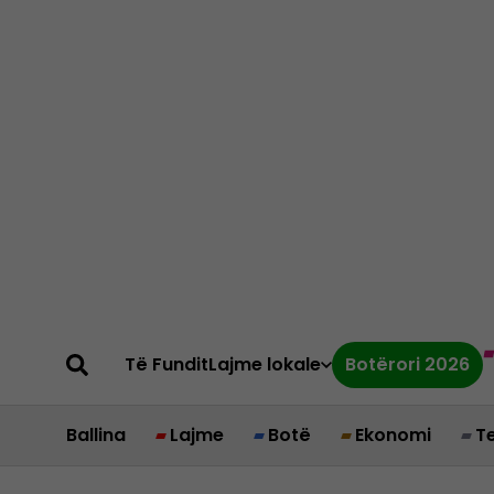
Të Fundit
Lajme lokale
Botërori 2026
Ballina
Lajme
Botë
Ekonomi
T