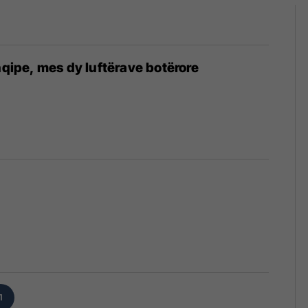
hqipe, mes dy luftërave botërore
1