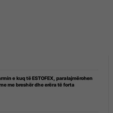
armin e kuq të ESTOFEX, paralajmërohen
hme me breshër dhe erëra të forta