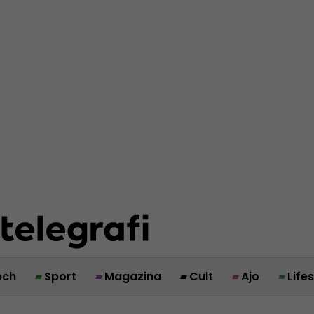
ech
Sport
Magazina
Cult
Ajo
Life