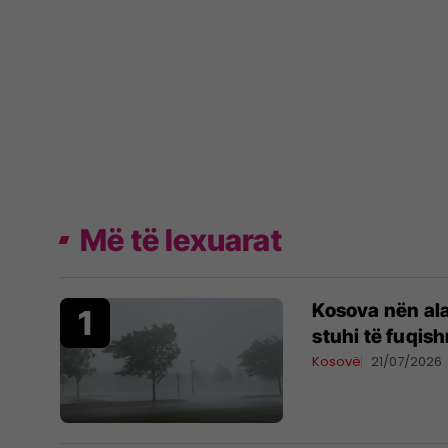
Më të lexuarat
Kosova nën al
stuhi të fuqis
Kosovë
21/07/2026