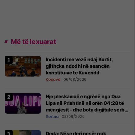
Më të lexuarat
Incidenti me vezë ndaj Kurtit,
gjithçka ndodhi në seancën
konstituive të Kuvendit
Kosovë
06/08/2026
Një pleskavicë e ngrënë nga Dua
Lipa në Prishtinë në orën 04:28 të
mëngjesit - dhe bota digjitale serbe
shpall gjendjen e luftës
Serbia
03/08/2026
Deda: Nëse deri nesër nuk