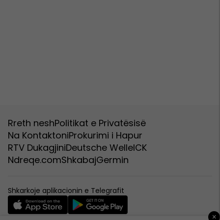
Rreth nesh
Politikat e Privatësisë
Na Kontaktoni
Prokurimi i Hapur
RTV Dukagjini
Deutsche Welle
ICK
Ndreqe.com
Shkabaj
Germin
Shkarkoje aplikacionin e Telegrafit
×