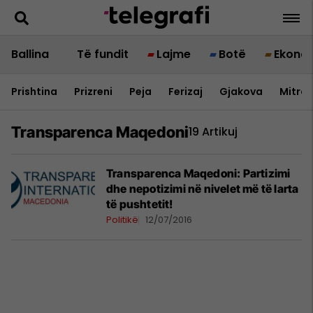
Ballina
Të fundit
Lajme
Botë
Ekono
Prishtina
Prizreni
Peja
Ferizaj
Gjakova
Mitrov
Transparenca Maqedoni
19 Artikuj
Transparenca Maqedoni: Partizimi
dhe nepotizimi në nivelet më të larta
të pushtetit!
Politikë
12/07/2016