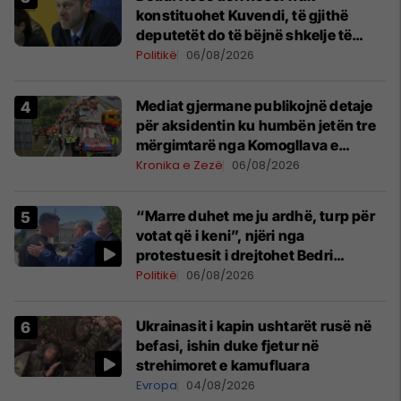
konstituohet Kuvendi, të gjithë
deputetët do të bëjnë shkelje të
rëndë kushtetuese
Politikë
06/08/2026
Mediat gjermane publikojnë detaje
për aksidentin ku humbën jetën tre
mërgimtarë nga Komogllava e
Ferizajt
Kronika e Zezë
06/08/2026
“Marre duhet me ju ardhë, turp për
votat që i keni”, njëri nga
protestuesit i drejtohet Bedri
Hamzës
Politikë
06/08/2026
Ukrainasit i kapin ushtarët rusë në
befasi, ishin duke fjetur në
strehimoret e kamufluara
Evropa
04/08/2026