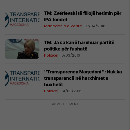
TM: Zvërlevski të fillojë hetimin për
IPA fondet
Maqedonia e Veriut
07/04/2016
TM: Ja sa kanë harxhuar partitë
politike për fushatë
Politikë
16/03/2016
''Transparenca Maqedoni'': Nuk ka
transparencë në harxhimet e
buxhetit
Politikë
04/03/2016