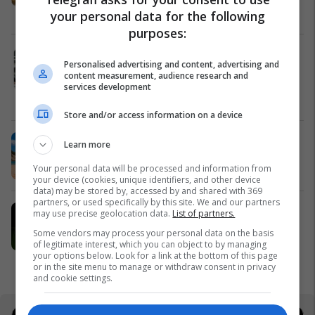
Buçaj
your personal data for the following
purposes:
Interesim i jashtëzakonshëm për
Personalised advertising and content, advertising and
studime Master në UBT, këto janë
content measurement, audience research and
programet që po zgjedhin të rinjtë
services development
UBT
Store and/or access information on a device
Vera shijohet me XXL
Learn more
Vipa Chips
Your personal data will be processed and information from
your device (cookies, unique identifiers, and other device
data) may be stored by, accessed by and shared with 369
partners, or used specifically by this site. We and our partners
Një hap më afër pronës së duhur –
may use precise geolocation data.
List of partners.
zbuloni përzgjedhjen javore në
Some vendors may process your personal data on the basis
Telegrafi Real Estate
of legitimate interest, which you can object to by managing
your options below. Look for a link at the bottom of this page
Telegrafi Real Estate
or in the site menu to manage or withdraw consent in privacy
and cookie settings.