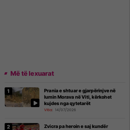
Më të lexuarat
Prania e shtuar e gjarpërinjve në
lumin Morava në Viti, kërkohet
kujdes nga qytetarët
Vitia
14/07/2026
Zvicra pa heroin e saj kundër