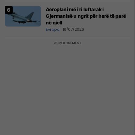
Aeroplani më i ri luftarak i
Gjermanisë u ngrit për herë të parë
në qiell
Evropa
16/07/2026