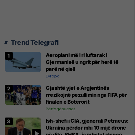
Trend Telegrafi
Aeroplani më i ri luftarak i
Gjermanisë u ngrit për herë të
parë në qiell
Evropa
Gjashtë yjet e Argjentinës
rrezikojnë pezullimin nga FIFA për
finalen e Botërorit
Përfaqësueset
Ish-shefi i CIA, gjenerali Petraeus:
Ukraina përdor mbi 10 mijë dronë
në ditë, SHBA-ja mbetet shumë