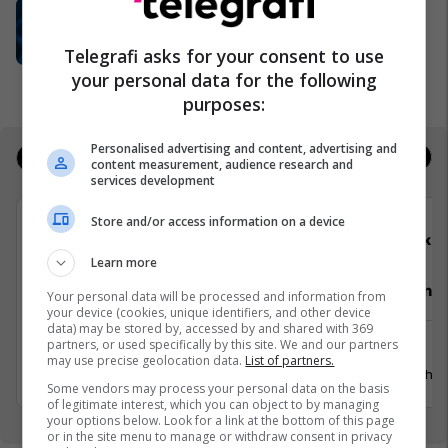
UBT i pari me numrin më të madh të
programeve të akredituara në
sektorin privat
Telegrafi asks for your consent to use
UBT
your personal data for the following
purposes:
Personalised advertising and content, advertising and
Jobs
Real Estate
content measurement, audience research and
services development
Store and/or access information on a device
Telegrafi
Elko
Learn more
Video Editor/Kameraman (3 pozita)
Punëtor në
Your personal data will be processed and information from
your device (cookies, unique identifiers, and other device
data) may be stored by, accessed by and shared with 369
partners, or used specifically by this site. We and our partners
Prishtinë
Xërxe
may use precise geolocation data.
List of partners.
20 Korrik 2026
20 Gusht 
Some vendors may process your personal data on the basis
of legitimate interest, which you can object to by managing
your options below. Look for a link at the bottom of this page
or in the site menu to manage or withdraw consent in privacy