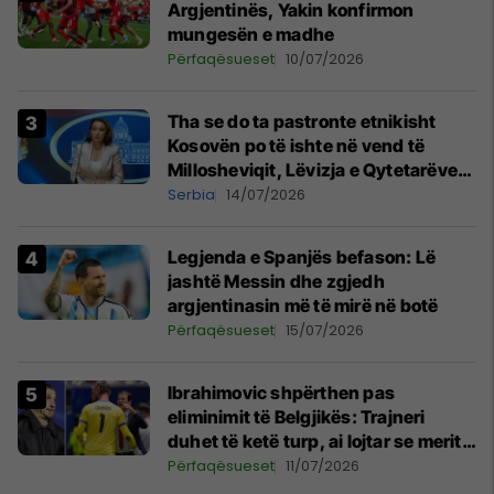
Argjentinës, Yakin konfirmon
mungesën e madhe
Përfaqësueset
10/07/2026
Tha se do ta pastronte etnikisht
Kosovën po të ishte në vend të
Millosheviqit, Lëvizja e Qytetarëve
të Lirë në Serbi kërkon shkarkimin e
Serbia
14/07/2026
menjëhershëm të Snezhana
Paunoviq
Legjenda e Spanjës befason: Lë
jashtë Messin dhe zgjedh
argjentinasin më të mirë në botë
Përfaqësueset
15/07/2026
Ibrahimovic shpërthen pas
eliminimit të Belgjikës: Trajneri
duhet të ketë turp, ai lojtar se meritoi
të luante
Përfaqësueset
11/07/2026