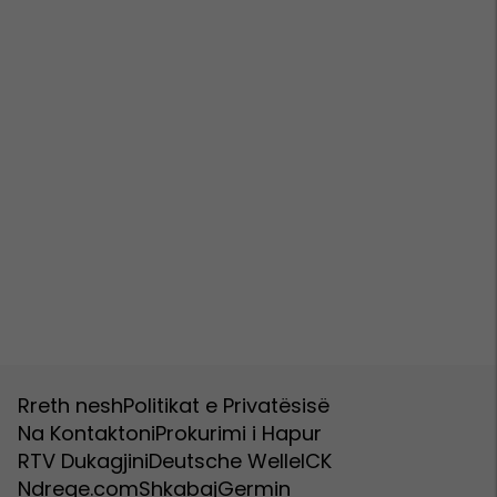
Rreth nesh
Politikat e Privatësisë
Na Kontaktoni
Prokurimi i Hapur
RTV Dukagjini
Deutsche Welle
ICK
Ndreqe.com
Shkabaj
Germin