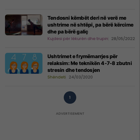
Tendosni këmbët deri në verë me
ushtrime në shtëpi, pa bërë kërcime
dhe pa bërë galiç
Kujdesi për lëkurën dhe trupin
28/05/2022
Ushtrimet e frymëmarrjes për
relaksim: Me teknikën 4-7-8 zbutni
stresin dhe tendosjen
Shëndeti
24/03/2020
1