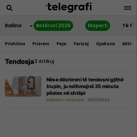
Ballina
Botërori 2026
Eksperti
Të fu
Prishtina
Prizreni
Peja
Ferizaj
Gjakova
Mitrov
Tendosja
3 Artikuj
Nëse dëshironi të tendosni gjithë
trupin, ju ndihmojnë 35 minuta
pilates në shtëpi
Ndërtim i muskujve
28/01/2024