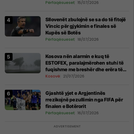
Përfaqësueset
15/07/2026
Sllovenët zbulojnë se sa do të fitojë
Vincic për gjykimin e finales së
Kupës së Botës
Përfaqësueset
18/07/2026
Kosova nën alarmin e kuq të
ESTOFEX, paralajmërohen stuhi të
fuqishme me breshër dhe erëra të
forta
Kosovë
21/07/2026
Gjashtë yjet e Argjentinës
rrezikojnë pezullimin nga FIFA për
finalen e Botërorit
Përfaqësueset
16/07/2026