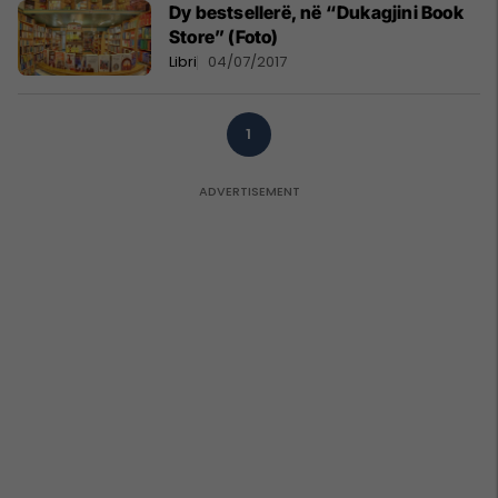
Dy bestsellerë, në “Dukagjini Book
Store” (Foto)
Libri
04/07/2017
1