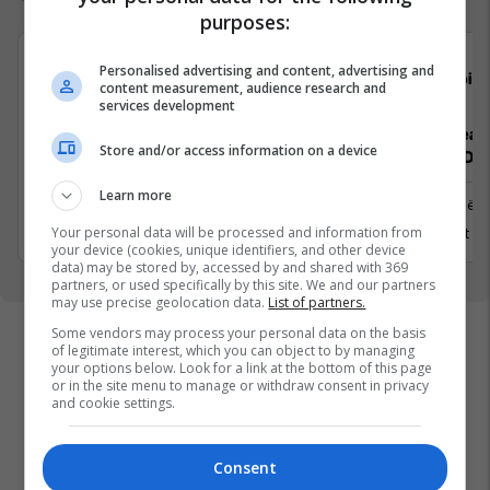
purposes:
Personalised advertising and content, advertising and
cpit comparit GmbH
cpit
content measurement, audience research and
services development
Senior Product Designer (UX/UI) 4-
Senior Lead
Store and/or access information on a device
Day Workweek
.NET) 4-Da
Learn more
Prishtinë
Prishtinë
Your personal data will be processed and information from
7 Gusht 2026
5 Gusht 2
your device (cookies, unique identifiers, and other device
data) may be stored by, accessed by and shared with 369
partners, or used specifically by this site. We and our partners
may use precise geolocation data.
List of partners.
Some vendors may process your personal data on the basis
of legitimate interest, which you can object to by managing
your options below. Look for a link at the bottom of this page
or in the site menu to manage or withdraw consent in privacy
and cookie settings.
Consent