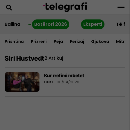
Ballina
Botërori 2026
Eksperti
Të fu
Prishtina
Prizreni
Peja
Ferizaj
Gjakova
Mitrov
Siri Hustvedt
2 Artikuj
Kur rrëfimi mbetet
Cult+
30/04/2026