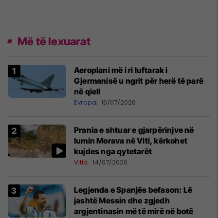
Më të lexuarat
Aeroplani më i ri luftarak i
Gjermanisë u ngrit për herë të parë
në qiell
Evropa
16/07/2026
Prania e shtuar e gjarpërinjve në
lumin Morava në Viti, kërkohet
kujdes nga qytetarët
Vitia
14/07/2026
Legjenda e Spanjës befason: Lë
jashtë Messin dhe zgjedh
argjentinasin më të mirë në botë