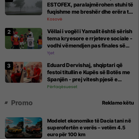
ESTOFEX, paralajmërohen stuhi të
fuqishme me breshër dhe erëra të
forta
Kosovë
Vëllai i vogël i Yamalit është sërish
tema kryesore e rrjeteve sociale -
vodhi vëmendjen pas finales së
Kupës së Botës
Yjet
Eduard Dervishaj, shqiptari që
festoi titullin e Kupës së Botës me
Spanjën - prej vitesh pjesë e
federatës spanjolle
Përfaqësueset
Promo
Reklamo këtu
Modelet ekonomike të Dacia tani në
superofertën e verës – vetëm 4.5
euro për 100 km