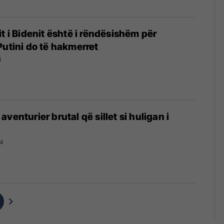
t i Bidenit është i rëndësishëm për
Putini do të hakmerret
4
venturier brutal që sillet si huligan i
24