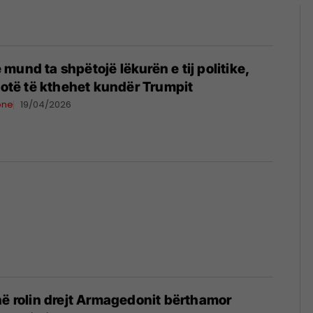
mund ta shpëtojë lëkurën e tij politike,
thotë të kthehet kundër Trumpit
one
19/04/2026
në rolin drejt Armagedonit bërthamor