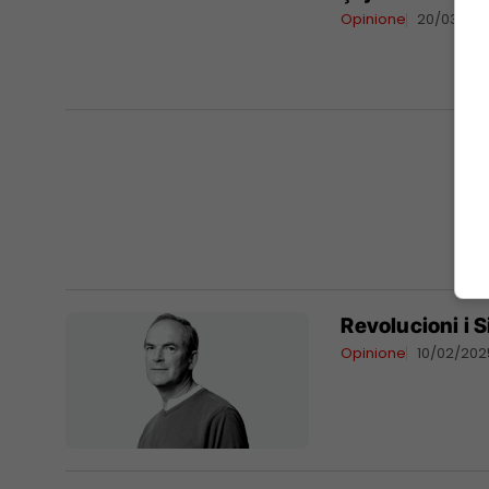
Opinione
20/03/20
Revolucioni i 
Opinione
10/02/202