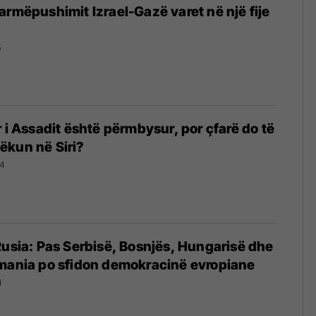
armëpushimit Izrael-Gazë varet në një fije
5
r i Assadit është përmbysur, por çfarë do të
ëkun në Siri?
24
Rusia: Pas Serbisë, Bosnjës, Hungarisë dhe
umania po sfidon demokracinë evropiane
4