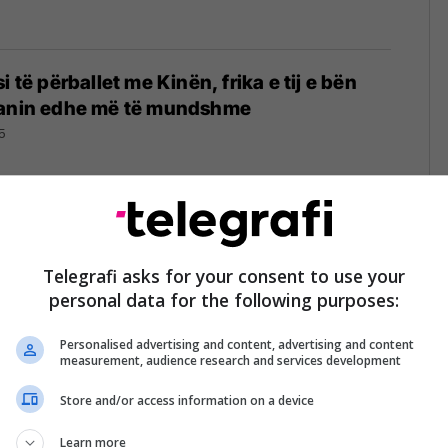
i të përballet me Kinën, frika e tij e bën
vanin edhe më të mundshme
5
n të pranojë se për Netanyahun dhe
e përhershme është e vetmja mundësi
Telegrafi asks for your consent to use your
personal data for the following purposes:
25
Personalised advertising and content, advertising and content
measurement, audience research and services development
Store and/or access information on a device
ë nuk do ta pranojë paqen: Ku do të na
j e përhershme?
Learn more