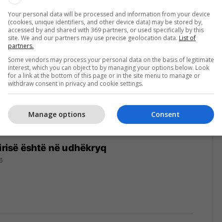
25
Your personal data will be processed and information from your device
(cookies, unique identifiers, and other device data) may be stored by,
accessed by and shared with 369 partners, or used specifically by this
site. We and our partners may use precise geolocation data.
List of
partners.
Some vendors may process your personal data on the basis of legitimate
interest, which you can object to by managing your options below. Look
for a link at the bottom of this page or in the site menu to manage or
withdraw consent in privacy and cookie settings.
Manage options
Consent
Sirisë është në udhëkryq
5