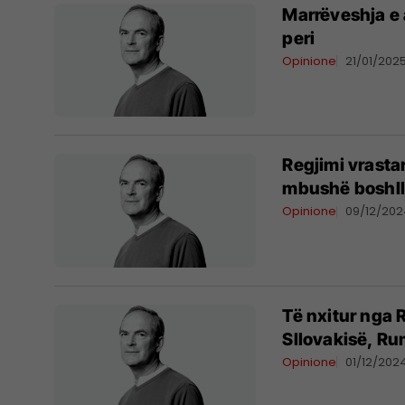
Marrëveshja e 
peri
Opinione
21/01/202
Regjimi vrasta
mbushë boshll
Opinione
09/12/20
Të nxitur nga 
Sllovakisë, R
Opinione
01/12/202