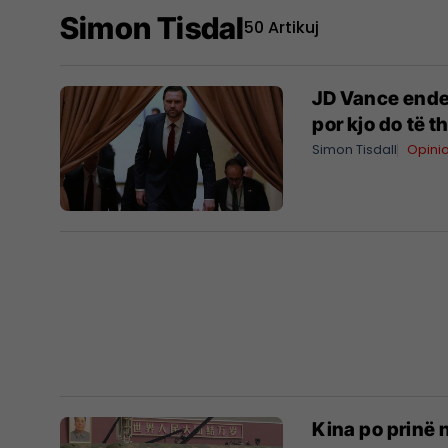
Simon Tisdal
50 Artikuj
JD Vance ende 
por kjo do të 
Simon Tisdall
Opini
Kina po prinë 