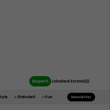
Eksperti
Jobs
Real Estate
style
Shëndeti
Fun
Newsletter