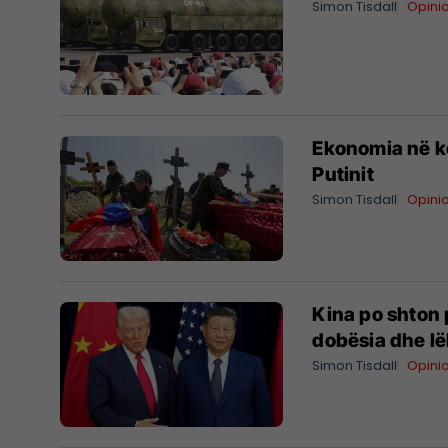
Simon Tisdall
Opini
Ekonomia në ko
Putinit
Simon Tisdall
Opini
Kina po shton 
dobësia dhe lë
Simon Tisdall
Opini