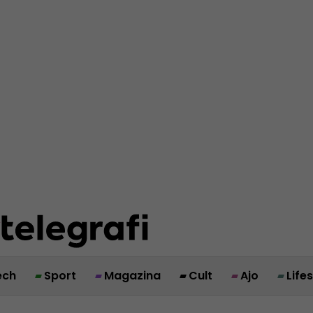
ech
Sport
Magazina
Cult
Ajo
Life