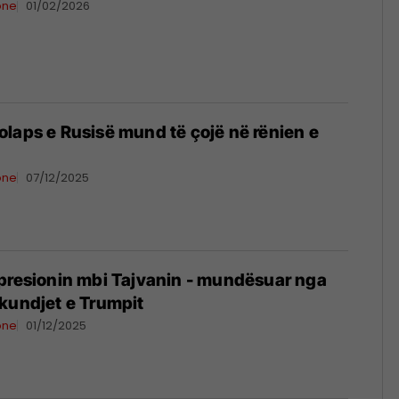
one
01/02/2026
laps e Rusisë mund të çojë në rënien e
one
07/12/2025
presionin mbi Tajvanin - mundësuar nga
kundjet e Trumpit
one
01/12/2025