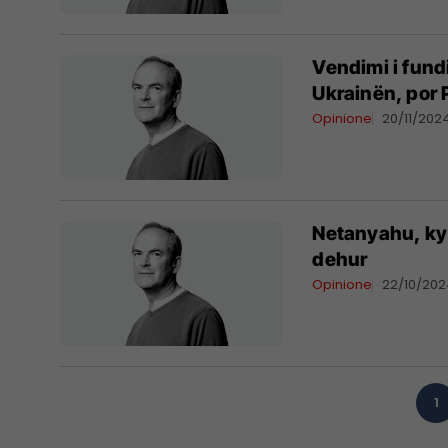
Vendimi i fundi
Ukrainën, por 
Opinione
20/11/202
Netanyahu, ky a
dehur
Opinione
22/10/20
1