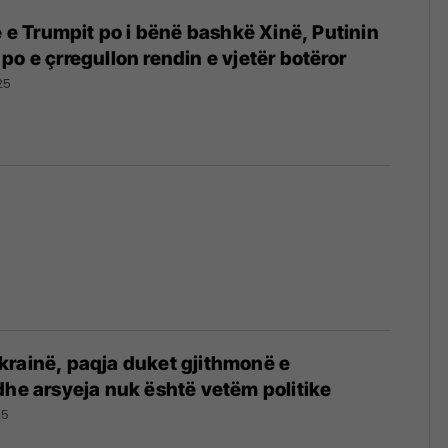
e e Trumpit po i bënë bashkë Xinë, Putinin
po e çrregullon rendin e vjetër botëror
25
rainë, paqja duket gjithmonë e
dhe arsyeja nuk është vetëm politike
25