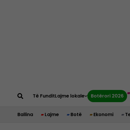
Të Fundit
Lajme lokale
Botërori 2026
Ballina
Lajme
Botë
Ekonomi
T