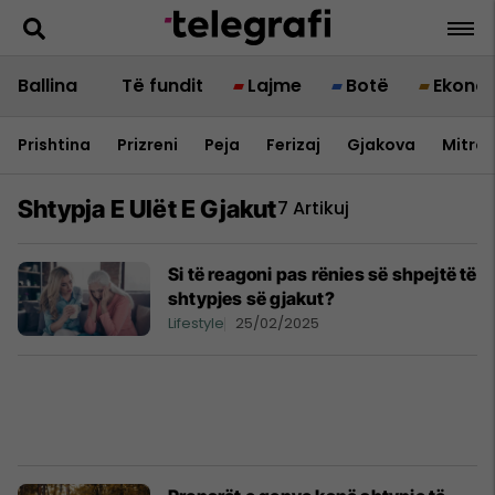
Ballina
Të fundit
Lajme
Botë
Ekono
Prishtina
Prizreni
Peja
Ferizaj
Gjakova
Mitrov
Shtypja E Ulët E Gjakut
7 Artikuj
Si të reagoni pas rënies së shpejtë të
shtypjes së gjakut?
Lifestyle
25/02/2025