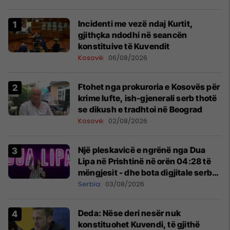
Incidenti me vezë ndaj Kurtit,
gjithçka ndodhi në seancën
konstituive të Kuvendit
Kosovë
06/08/2026
Ftohet nga prokuroria e Kosovës për
krime lufte, ish-gjenerali serb thotë
se dikush e tradhtoi në Beograd
Kosovë
02/08/2026
Një pleskavicë e ngrënë nga Dua
Lipa në Prishtinë në orën 04:28 të
mëngjesit - dhe bota digjitale serbe
shpall gjendjen e luftës
Serbia
03/08/2026
Deda: Nëse deri nesër nuk
konstituohet Kuvendi, të gjithë