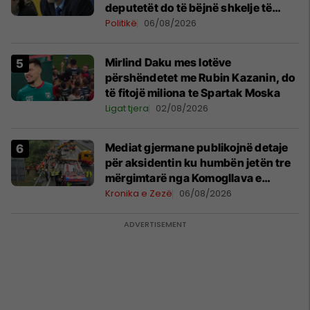
deputetët do të bëjnë shkelje të
rëndë kushtetuese
Politikë
06/08/2026
Mirlind Daku mes lotëve
përshëndetet me Rubin Kazanin, do
të fitojë miliona te Spartak Moska
Ligat tjera
02/08/2026
Mediat gjermane publikojnë detaje
për aksidentin ku humbën jetën tre
mërgimtarë nga Komogllava e
Ferizajt
Kronika e Zezë
06/08/2026