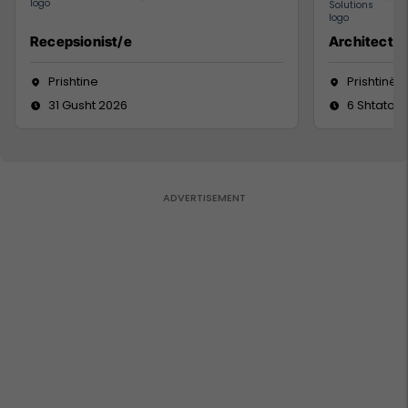
Recepsionist/e
Architect
Prishtine
Prishtinë
31 Gusht 2026
6 Shtator 