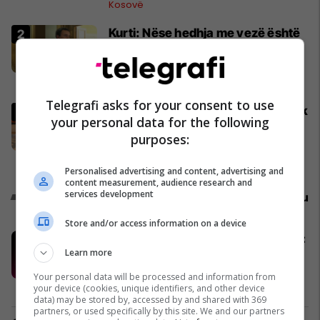
Kosovë
Kurti: Nëse hedhja me vezë është
çmimi që duhet ta paguaj për t’u
takuar e bashkëbiseduar jam i
lumtur ta bëj këtë
Politikë
Telegrafi asks for your consent to use
Zelensky në Beograd: Ukraina nuk
your personal data for the following
e ka ndryshuar qëndrimin për
purposes:
Kosovën
Politikë
Personalised advertising and content, advertising and
content measurement, audience research and
Promo
services development
Reklamo këtu
Store and/or access information on a device
Konkurset e javës në Telegrafi Jobs:
Learn more
Mundësi të reja për zhvillimin tuaj
profesional
Your personal data will be processed and information from
Telegrafi Jobs
your device (cookies, unique identifiers, and other device
data) may be stored by, accessed by and shared with 369
partners, or used specifically by this site. We and our partners