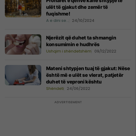
Pronarët e qenve kanë shtypje të
ulët të gjakut dhe zemër të
fuqishme!
A e dini se...
24/10/2024
Njerëzit që duhet ta shmangin
konsumimin e hudhrës
Ushqim i shëndetshëm
09/12/2022
Mateni shtypjen tuaj të gjakut: Nëse
është më e ulët se vlerat, patjetër
duhet të veproni kështu
Shëndeti
24/06/2022