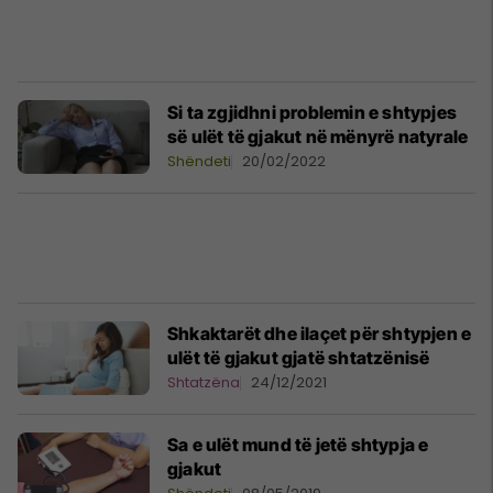
Si ta zgjidhni problemin e shtypjes
së ulët të gjakut në mënyrë natyrale
Shëndeti
20/02/2022
Shkaktarët dhe ilaçet për shtypjen e
ulët të gjakut gjatë shtatzënisë
Shtatzëna
24/12/2021
Sa e ulët mund të jetë shtypja e
gjakut