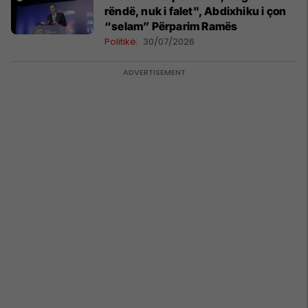
rëndë, nuk i falet", Abdixhiku i çon
“selam” Përparim Ramës
Politikë
30/07/2026