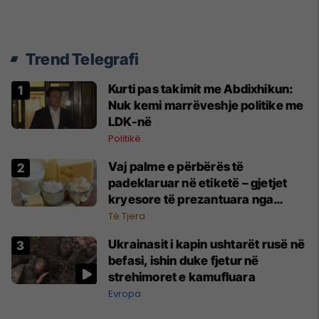
Trend Telegrafi
Kurti pas takimit me Abdixhikun:
Nuk kemi marrëveshje politike me
LDK-në
Politikë
Vaj palme e përbërës të
padeklaruar në etiketë – gjetjet
kryesore të prezantuara nga
AUV-i pas kontrollit në sektorin e
Të Tjera
qumështit
Ukrainasit i kapin ushtarët rusë në
befasi, ishin duke fjetur në
strehimoret e kamufluara
Evropa