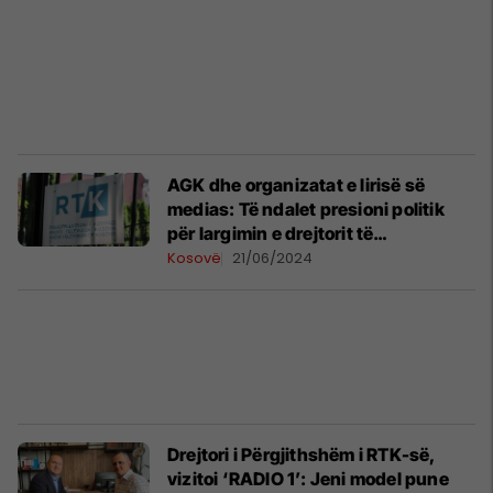
AGK dhe organizatat e lirisë së
medias: Të ndalet presioni politik
për largimin e drejtorit të
përgjithshëm të RTK-së
Kosovë
21/06/2024
Drejtori i Përgjithshëm i RTK-së,
vizitoi ‘RADIO 1’: Jeni model pune