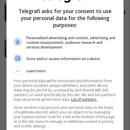
Publikohen rezultatet finale për
Telegrafi asks for your consent to use
drejtor të RTK-së, u.d. drejtori aktual
your personal data for the following
Ahmetxhekaj merr më së shumti
purposes:
pikë
Kosovë
19/03/2022
Personalised advertising and content, advertising and
Tetë kandidatët që janë ftuar në
content measurement, audience research and
services development
intervistë për drejtor të RTK-së
Kosovë
15/03/2022
Store and/or access information on a device
Learn more
1
Your personal data will be processed and information from
your device (cookies, unique identifiers, and other device
data) may be stored by, accessed by and shared with 369
partners, or used specifically by this site. We and our partners
may use precise geolocation data.
List of partners.
Some vendors may process your personal data on the basis
of legitimate interest, which you can object to by managing
your options below. Look for a link at the bottom of this page
or in the site menu to manage or withdraw consent in privacy
and cookie settings.