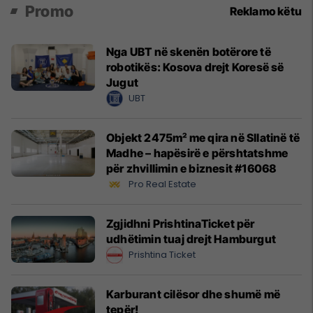
Promo
Reklamo këtu
Nga UBT në skenën botërore të
robotikës: Kosova drejt Koresë së
Jugut
UBT
Objekt 2475m² me qira në Sllatinë të
Madhe – hapësirë e përshtatshme
për zhvillimin e biznesit #16068
Pro Real Estate
Zgjidhni PrishtinaTicket për
udhëtimin tuaj drejt Hamburgut
Prishtina Ticket
Karburant cilësor dhe shumë më
tepër!