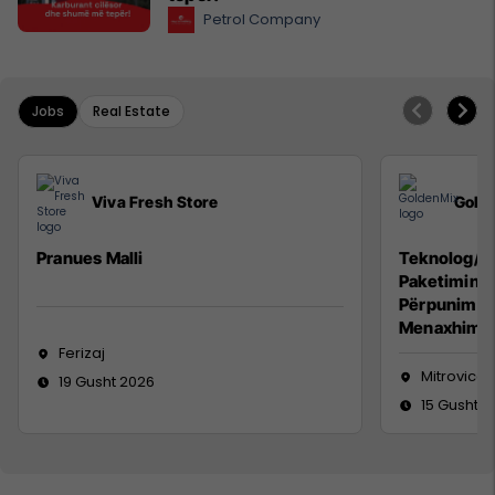
Petrol Company
Jobs
Real Estate
Viva Fresh Store
Gold
Pranues Malli
Teknolog/e 
Paketimin e
Përpunimin 
Menaxhimin 
Ferizaj
Mitrovicë
19 Gusht 2026
15 Gusht 2