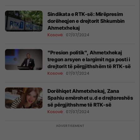
Sindikata e RTK-së: Mirëpresim
dorëheqjen e drejtorit Shkumbin
Ahmetxhekaj
Kosovë
07/07/2024
"Presion politik", Ahmetxhekaj
tregon arsyen e largimit nga posti i
drejtorit të përgjithshëm të RTK-së
Kosovë
07/07/2024
Dorëhiqet Ahmetxhekaj, Zana
Spahiu emërohet u.d e drejtoreshës
së përgjithshme të RTK-së
Kosovë
07/07/2024