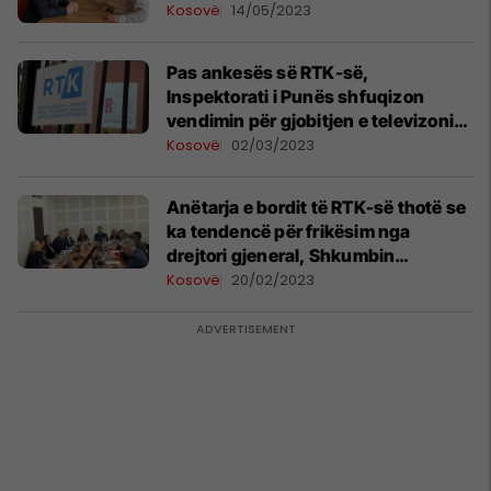
Kosovë
14/05/2023
Pas ankesës së RTK-së,
Inspektorati i Punës shfuqizon
vendimin për gjobitjen e televizonit
dhe drejtorit të përgjithshëm
Kosovë
02/03/2023
Anëtarja e bordit të RTK-së thotë se
ka tendencë për frikësim nga
drejtori gjeneral, Shkumbin
Ahmetxhekaj
Kosovë
20/02/2023