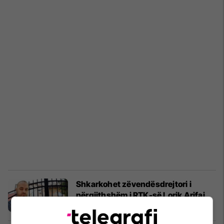
Shkarkohet zëvendësdrejtori i
përgjithshëm i RTK-së Lorik Arifaj
Kosovë
25/03/2022