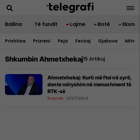
Ballina
Të fundit
Lajme
Botë
Ekono
Prishtina
Prizreni
Peja
Ferizaj
Gjakova
Mitrov
Shkumbin Ahmetxhekaj
15 Artikuj
Ahmetxhekaj: Kurti më ftoi në zyrë,
donte ndryshim në menaxhment të
RTK-së
Kosovë
31/07/2024