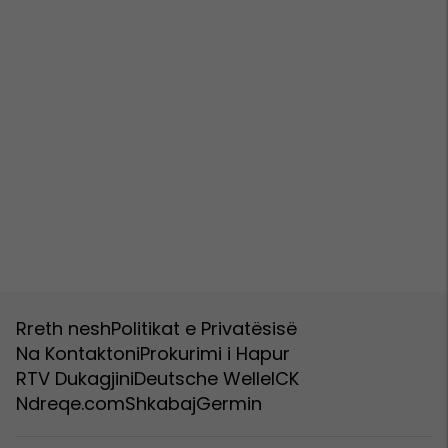
Rreth nesh
Politikat e Privatësisë
Na Kontaktoni
Prokurimi i Hapur
RTV Dukagjini
Deutsche Welle
ICK
Ndreqe.com
Shkabaj
Germin