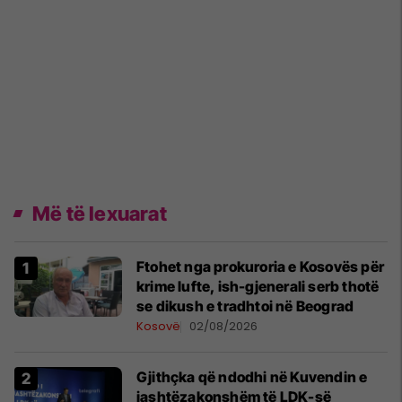
Më të lexuarat
Ftohet nga prokuroria e Kosovës për
krime lufte, ish-gjenerali serb thotë
se dikush e tradhtoi në Beograd
Kosovë
02/08/2026
Gjithçka që ndodhi në Kuvendin e
jashtëzakonshëm të LDK-së