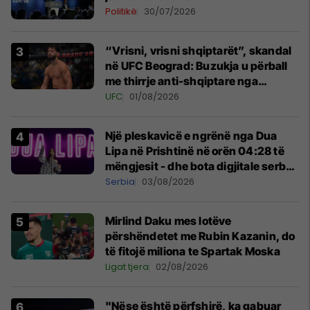
Politikë
30/07/2026
“Vrisni, vrisni shqiptarët”, skandal
në UFC Beograd: Buzukja u përball
me thirrje anti-shqiptare nga
tribunat
UFC
01/08/2026
Një pleskavicë e ngrënë nga Dua
Lipa në Prishtinë në orën 04:28 të
mëngjesit - dhe bota digjitale serbe
shpall gjendjen e luftës
Serbia
03/08/2026
Mirlind Daku mes lotëve
përshëndetet me Rubin Kazanin, do
të fitojë miliona te Spartak Moska
Ligat tjera
02/08/2026
"Nëse është përfshirë, ka gabuar