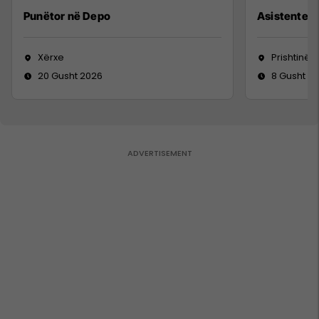
Punëtor në Depo
Asistente e
Xërxe
Prishtinë
20 Gusht 2026
8 Gusht 2