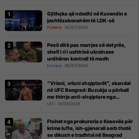
Gjithçka që ndodhi në Kuvendin e
jashtëzakonshëm të LDK-së
Politikë
30/07/2026
Pesë ditë pas marrjes së detyrës,
shefi i ri i ushtrisë ukrainase
urdhëron kontroll të madh
Evropa
26/07/2026
“Vrisni, vrisni shqiptarët”, skandal
në UFC Beograd: Buzukja u përball
me thirrje anti-shqiptare nga
tribunat
UFC
01/08/2026
Ftohet nga prokuroria e Kosovës për
krime lufte, ish-gjenerali serb thotë
se dikush e tradhtoi në Beograd