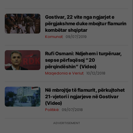
Gostivar, 22 vite nga ngjarjet e
përgjakshme duke mbojtur flamurin
kombëtar shqiptar
Komunat
09/07/2019
Rufi Osmani: Ndjehem i turpëruar,
sepse përfaqësoj “20
përqindëshin” (Video)
Maqedonia e Veriut
10/12/2018
Në mbrojtje të flamurit, përkujtohet
21-vjetori i ngjarjeve në Gostivar
(Video)
Politikë
09/07/2018