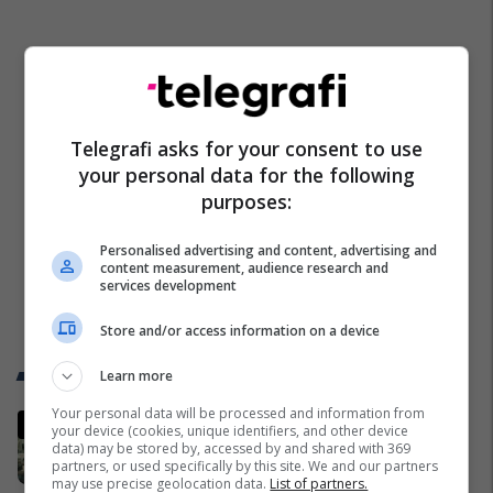
Telegrafi asks for your consent to use
your personal data for the following
purposes:
Personalised advertising and content, advertising and
content measurement, audience research and
services development
Store and/or access information on a device
Trend Telegrafi
Learn more
Your personal data will be processed and information from
Ftohet nga prokuroria e Kosovës
your device (cookies, unique identifiers, and other device
për krime lufte, ish-gjenerali serb
data) may be stored by, accessed by and shared with 369
partners, or used specifically by this site. We and our partners
thotë se dikush e tradhtoi në
may use precise geolocation data.
List of partners.