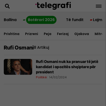
Ballina
Botërori 2026
Të fundit
Lajme
Prishtina
Prizreni
Peja
Ferizaj
Gjakova
Mitrov
Rufi Osmani
8 Artikuj
Rufi Osmani nuk ka pranuar të jetë
kandidat i opozitës shqiptare për
president
Politikë
14/02/2024