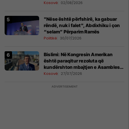
Kosovë
02/08/2026
"Nëse është përfshirë, ka gabuar
rëndë, nuk i falet", Abdixhiku i çon
“selam” Përparim Ramës
Politikë
30/07/2026
Bislimi: Në Kongresin Amerikan
është paraqitur rezoluta që
kundërshton mbajtjen e Asamblesë
Parlamentare të OSBE-së në
Kosovë
27/07/2026
Beograd