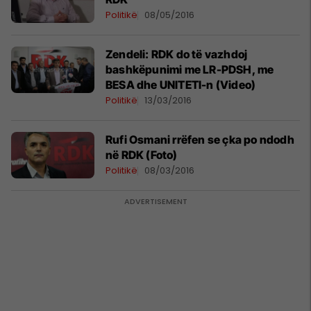
Politikë
08/05/2016
Zendeli: RDK do të vazhdoj
bashkëpunimi me LR-PDSH, me
BESA dhe UNITETI-n (Video)
Politikë
13/03/2016
Rufi Osmani rrëfen se çka po ndodh
në RDK (Foto)
Politikë
08/03/2016