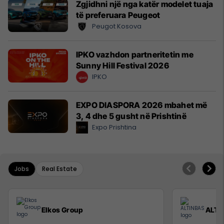
Zgjidhni një nga katër modelet tuaja
të preferuara Peugeot
Peugot Kosova
IPKO vazhdon partneritetin me
Sunny Hill Festival 2026
IPKO
EXPO DIASPORA 2026 mbahet më
3, 4 dhe 5 gusht në Prishtinë
Expo Prishtina
Jobs
Real Estate
Elkos Group
ALTI