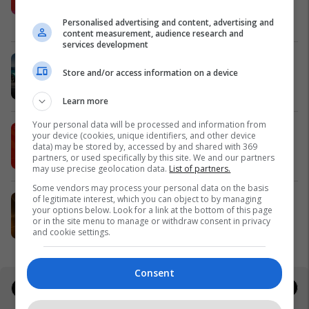
shpërblime instant!
Meridian
Personalised advertising and content, advertising and
content measurement, audience research and
services development
Zgjidhni një nga katër modelet tuaja
Store and/or access information on a device
të preferuara Peugeot
Peugot Kosova
Learn more
Your personal data will be processed and information from
IPKO vazhdon partneritetin me
your device (cookies, unique identifiers, and other device
Sunny Hill Festival 2026
data) may be stored by, accessed by and shared with 369
partners, or used specifically by this site. We and our partners
IPKO
may use precise geolocation data.
List of partners.
Some vendors may process your personal data on the basis
of legitimate interest, which you can object to by managing
EXPO DIASPORA 2026 mbahet më
your options below. Look for a link at the bottom of this page
3, 4 dhe 5 gusht në Prishtinë
or in the site menu to manage or withdraw consent in privacy
Expo Prishtina
and cookie settings.
Consent
Jobs
Real Estate