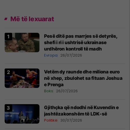
Më të lexuarat
Pesë ditë pas marrjes së detyrës,
shefi i ri i ushtrisë ukrainase
urdhëron kontroll të madh
Evropa
26/07/2026
Vetëm dy raunde dhe miliona euro
në xhep, zbulohet sa fituan Joshua
e Prenga
Boks
26/07/2026
Gjithçka që ndodhi në Kuvendin e
jashtëzakonshëm të LDK-së
Politikë
30/07/2026