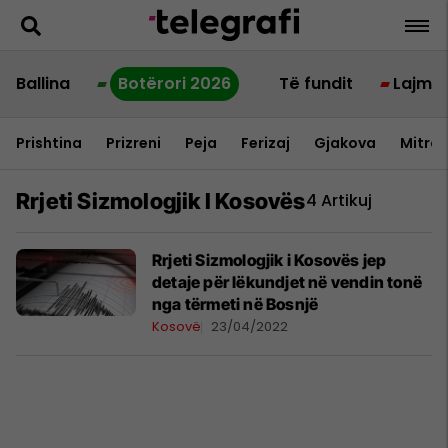
Ballina
Botërori 2026
Të fundit
Lajme
Prishtina
Prizreni
Peja
Ferizaj
Gjakova
Mitrov
Rrjeti Sizmologjik I Kosovës
4 Artikuj
Rrjeti Sizmologjik i Kosovës jep
detaje për lëkundjet në vendin tonë
nga tërmeti në Bosnjë
Kosovë
23/04/2022