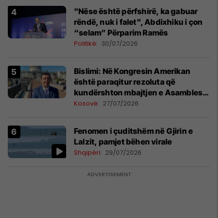
"Nëse është përfshirë, ka gabuar
rëndë, nuk i falet", Abdixhiku i çon
“selam” Përparim Ramës
Politikë
30/07/2026
Bislimi: Në Kongresin Amerikan
është paraqitur rezoluta që
kundërshton mbajtjen e Asamblesë
Parlamentare të OSBE-së në
Kosovë
27/07/2026
Beograd
Fenomen i çuditshëm në Gjirin e
Lalzit, pamjet bëhen virale
Shqipëri
29/07/2026