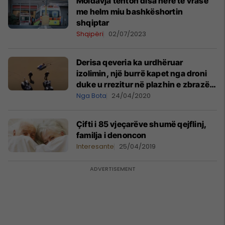
Moldavja tenton disa herë të vrasë
me helm miu bashkëshortin
shqiptar
Shqipëri
02/07/2023
Derisa qeveria ka urdhëruar
izolimin, një burrë kapet nga droni
duke u rrezitur në plazhin e zbrazët
– dënohet nga policia italiane
Nga Bota
24/04/2020
Çifti i 85 vjeçarëve shumë qejflinj,
familja i denoncon
Interesante
25/04/2019