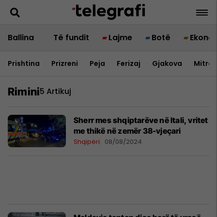
Ballina
Të fundit
Lajme
Botë
Ekono
Prishtina
Prizreni
Peja
Ferizaj
Gjakova
Mitrov
Rimini
5 Artikuj
Sherr mes shqiptarëve në Itali, vritet
me thikë në zemër 38-vjeçari
Shqipëri
08/08/2024