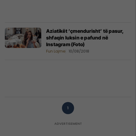
Aziatikët ‘çmendurisht’ të pasur,
shfaqin luksin e pafund në
Instagram (Foto)
Fun Lajme
10/08/2018
1