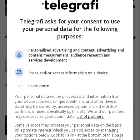
për aksidentin ku humbën jetën tre
mërgimtarë nga Komogllava e
Telegrafi asks for your consent to use
Ferizajt
Kronika e Zezë
your personal data for the following
purposes:
Promo
Reklamo këtu
Personalised advertising and content, advertising and
A po don me rrnu n’deti? Kursimet
content measurement, audience research and
services development
mund t’ju sjellin një banesë
Banka Ekonomike
Store and/or access information on a device
Learn more
Plan B Creative rrit ndikimin e
biznesit tuaj online
Your personal data will be processed and information from
Plan B
your device (cookies, unique identifiers, and other device
data) may be stored by, accessed by and shared with 369
partners, or used specifically by this site. We and our partners
may use precise geolocation data.
List of partners.
Po kërkoni mjek apo klinikë në
Kosovë? Njihuni me
Some vendors may process your personal data on the basis
of legitimate interest, which you can object to by managing
GjejeMjekun.com
your options below. Look for a link at the bottom of this page
GjejeMjekun