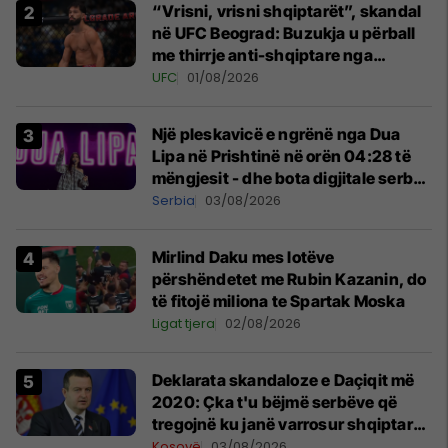
“Vrisni, vrisni shqiptarët”, skandal
në UFC Beograd: Buzukja u përball
me thirrje anti-shqiptare nga
tribunat
UFC
01/08/2026
Një pleskavicë e ngrënë nga Dua
Lipa në Prishtinë në orën 04:28 të
mëngjesit - dhe bota digjitale serbe
shpall gjendjen e luftës
Serbia
03/08/2026
Mirlind Daku mes lotëve
përshëndetet me Rubin Kazanin, do
të fitojë miliona te Spartak Moska
Ligat tjera
02/08/2026
​Deklarata skandaloze e Daçiqit më
2020: Çka t'u bëjmë serbëve që
tregojnë ku janë varrosur shqiptarët
në Serbi
Kosovë
03/08/2026