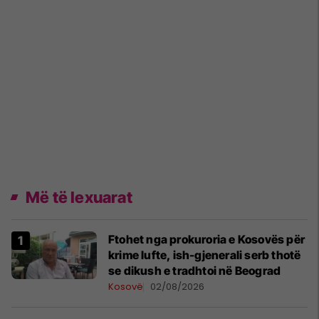
Më të lexuarat
Ftohet nga prokuroria e Kosovës për
krime lufte, ish-gjenerali serb thotë
se dikush e tradhtoi në Beograd
Kosovë
02/08/2026