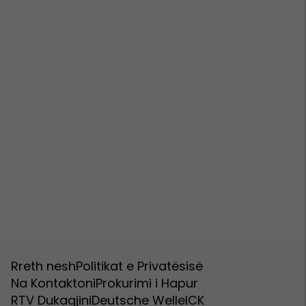
Rreth nesh
Politikat e Privatësisë
Na Kontaktoni
Prokurimi i Hapur
RTV Dukagjini
Deutsche Welle
ICK