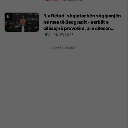
‘Luftëtari’ shqiptar bën shqiponjën
në mes të Beogradit - serbët e
cilësojnë provokim, ai e cilëson
simbol të identitetit
UFC
31/07/2026