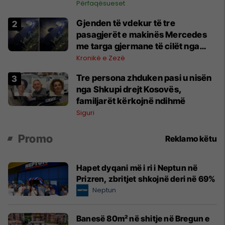
Përfaqësueset
Gjenden të vdekur të tre
pasagjerët e makinës Mercedes
me targa gjermane të cilët nga
Shkupi u nisën drejt Kosovës
Kronikë e Zezë
Tre persona zhduken pasi u nisën
nga Shkupi drejt Kosovës,
familjarët kërkojnë ndihmë
Siguri
Promo
Reklamo këtu
Hapet dyqani më i ri i Neptun në
Prizren, zbritjet shkojnë deri në 69%
Neptun
Banesë 80m² në shitje në Bregun e