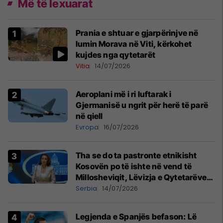
Më të lexuarat
Prania e shtuar e gjarpërinjve në
lumin Morava në Viti, kërkohet
kujdes nga qytetarët
Vitia
14/07/2026
Aeroplani më i ri luftarak i
Gjermanisë u ngrit për herë të parë
në qiell
Evropa
16/07/2026
Tha se do ta pastronte etnikisht
Kosovën po të ishte në vend të
Millosheviqit, Lëvizja e Qytetarëve
të Lirë në Serbi kërkon shkarkimin e
Serbia
14/07/2026
menjëhershëm të Snezhana
Paunoviq
Legjenda e Spanjës befason: Lë