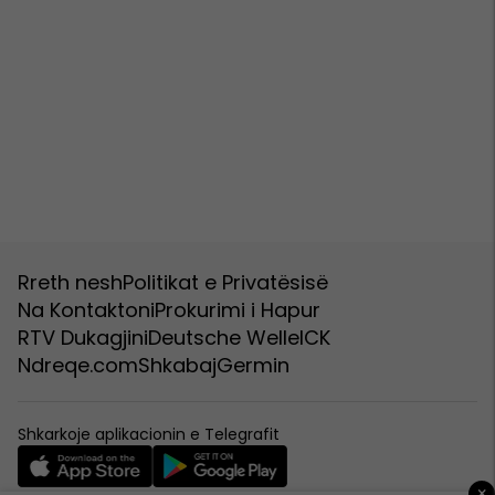
Rreth nesh
Politikat e Privatësisë
Na Kontaktoni
Prokurimi i Hapur
RTV Dukagjini
Deutsche Welle
ICK
Ndreqe.com
Shkabaj
Germin
Shkarkoje aplikacionin e Telegrafit
×