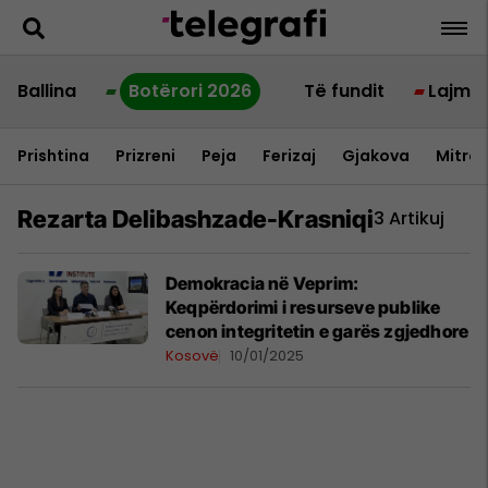
Ballina
Botërori 2026
Të fundit
Lajme
Prishtina
Prizreni
Peja
Ferizaj
Gjakova
Mitrov
Rezarta Delibashzade-Krasniqi
3 Artikuj
Demokracia në Veprim:
Keqpërdorimi i resurseve publike
cenon integritetin e garës zgjedhore
Kosovë
10/01/2025