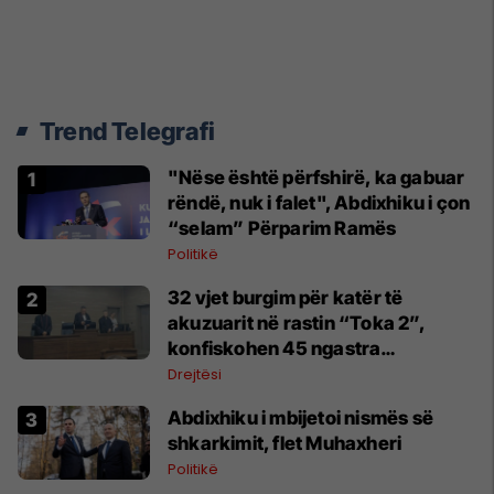
Trend Telegrafi
"Nëse është përfshirë, ka gabuar
rëndë, nuk i falet", Abdixhiku i çon
“selam” Përparim Ramës
Politikë
32 vjet burgim për katër të
akuzuarit në rastin “Toka 2”,
konfiskohen 45 ngastra
kadastrale
Drejtësi
Abdixhiku i mbijetoi nismës së
shkarkimit, flet Muhaxheri
Politikë