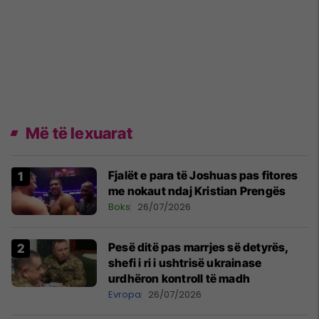
Më të lexuarat
Fjalët e para të Joshuas pas fitores
me nokaut ndaj Kristian Prengës
Boks
26/07/2026
Pesë ditë pas marrjes së detyrës,
shefi i ri i ushtrisë ukrainase
urdhëron kontroll të madh
Evropa
26/07/2026