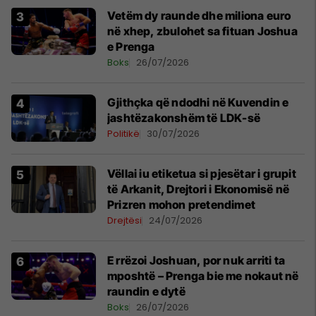
Vetëm dy raunde dhe miliona euro
në xhep, zbulohet sa fituan Joshua
e Prenga
Boks
26/07/2026
Gjithçka që ndodhi në Kuvendin e
jashtëzakonshëm të LDK-së
Politikë
30/07/2026
Vëllai iu etiketua si pjesëtar i grupit
të Arkanit, Drejtori i Ekonomisë në
Prizren mohon pretendimet
Drejtësi
24/07/2026
E rrëzoi Joshuan, por nuk arriti ta
mposhtë – Prenga bie me nokaut në
raundin e dytë
Boks
26/07/2026