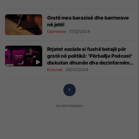
Gratë mes barazisë dhe barrierave
në jetë!
Opinione
17/12/2024
Rrjetet sociale si fushë betejë për
gratë në politikë: 'Përballje Podcast'
diskuton dhunën dhe dezinformimin
online
Kosovë
29/01/2024
1