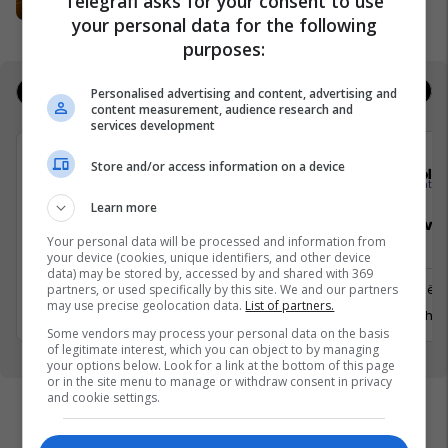
Telegrafi asks for your consent to use
Expo Prishtina
your personal data for the following
purposes:
Jobs
Real Estate
Personalised advertising and content, advertising and
content measurement, audience research and
services development
Store and/or access information on a device
Elkos Group
Sola
Learn more
Specialist Mishi (Kasap)
Sales Deve
Your personal data will be processed and information from
Manager
your device (cookies, unique identifiers, and other device
data) may be stored by, accessed by and shared with 369
Ferizaj
Prishtinë
partners, or used specifically by this site. We and our partners
may use precise geolocation data.
List of partners.
3 Gusht 2026
29 Gusht 
Some vendors may process your personal data on the basis
of legitimate interest, which you can object to by managing
your options below. Look for a link at the bottom of this page
or in the site menu to manage or withdraw consent in privacy
and cookie settings.