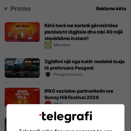
Promo
Reklamo këtu
Këtë herë me kartelë gërvishtëse
plotësisht digjitale dhe mbi 40 mijë
shpërblime instant!
Meridian
Zgjidhni një nga katër modelet tuaja
të preferuara Peugeot
Peugot Kosova
IPKO vazhdon partneritetin me
Sunny Hill Festival 2026
IPKO
EXPO DIASPORA 2026 mbahet më
3, 4 dhe 5 gusht në Prishtinë