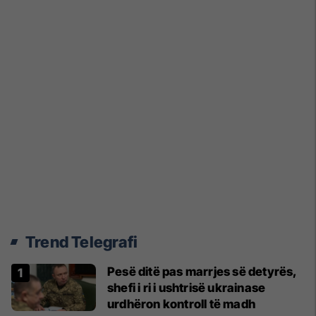
Trend Telegrafi
Pesë ditë pas marrjes së detyrës,
shefi i ri i ushtrisë ukrainase
urdhëron kontroll të madh