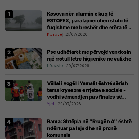
Kosova nën alarmin e kuq të
ESTOFEX, paralajmërohen stuhi të
fuqishme me breshër dhe erëra të
forta
Kosovë
21/07/2026
Pse udhëtarët me përvojë vendosin
një rrotull letre higjienike në valixhe
Lifestyle
20/07/2026
Vëllai i vogël i Yamalit është sërish
tema kryesore e rrjeteve sociale -
vodhi vëmendjen pas finales së
Kupës së Botës
Yjet
20/07/2026
Rama: Shtëpia në "Rrugën A" është
ndërtuar pa leje dhe në pronë
komunale