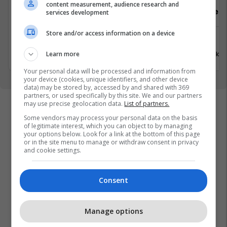
content measurement, audience research and
Sektorist/e
Arkatar/e
services development
Store and/or access information on a device
Ferizaj
Ferizaj
31 Korrik 2026
31 Korrik 
Learn more
Your personal data will be processed and information from
your device (cookies, unique identifiers, and other device
data) may be stored by, accessed by and shared with 369
partners, or used specifically by this site. We and our partners
may use precise geolocation data.
List of partners.
Some vendors may process your personal data on the basis
of legitimate interest, which you can object to by managing
your options below. Look for a link at the bottom of this page
or in the site menu to manage or withdraw consent in privacy
and cookie settings.
Consent
Manage options