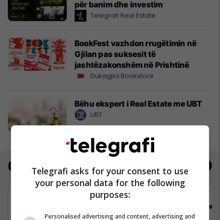
për banim dhe investim
Telegrafi Real Estate
BookFest vazhdon rrugëtimin në
Gjilan pas suksesit të
jashtëzakonshëm në Prishtinë
Dukagjini Bookstore
Bëhu ekspert i Real Estate me UBT
UBT
Jobs
Real Estate
Telegrafi asks for your consent to use
your personal data for the following
purposes:
Viva Fresh Store
Viva 
Personalised advertising and content, advertising and