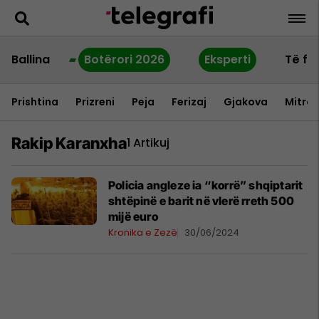
Ballina
Botërori 2026
Eksperti
Të fu
Prishtina
Prizreni
Peja
Ferizaj
Gjakova
Mitrov
Rakip Karanxha
1 Artikuj
Policia angleze ia “korrë” shqiptarit
shtëpinë e barit në vlerë rreth 500
mijë euro
Kronika e Zezë
30/06/2024