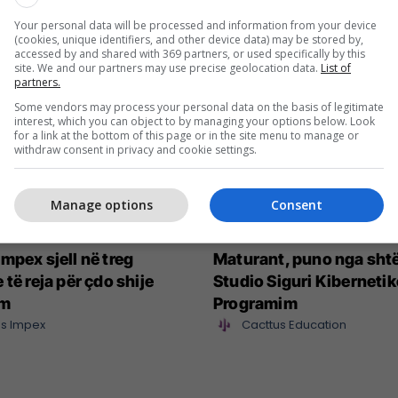
Your personal data will be processed and information from your device
(cookies, unique identifiers, and other device data) may be stored by,
accessed by and shared with 369 partners, or used specifically by this
site. We and our partners may use precise geolocation data.
List of
partners.
Some vendors may process your personal data on the basis of legitimate
interest, which you can object to by managing your options below. Look
for a link at the bottom of this page or in the site menu to manage or
withdraw consent in privacy and cookie settings.
Manage options
Consent
mpex sjell në treg
Maturant, puno nga sht
 të reja për çdo shije
Studio Siguri Kibernetik
im
Programim
s Impex
Cacttus Education