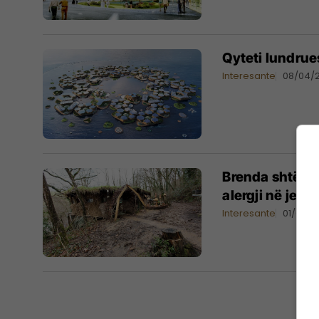
Qyteti lundrues
Interesante
08/04/
Brenda shtëpis
alergji në jetë
Interesante
01/03/2