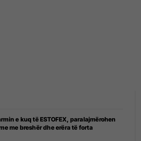
armin e kuq të ESTOFEX, paralajmërohen
hme me breshër dhe erëra të forta