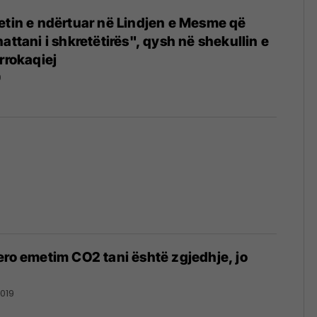
etin e ndërtuar në Lindjen e Mesme që
attani i shkretëtirës", qysh në shekullin e
rrokaqiej
9
ero emetim CO2 tani është zgjedhje, jo
019