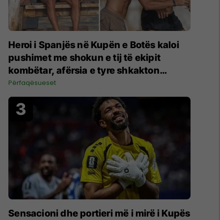
Heroi i Spanjës në Kupën e Botës kaloi
pushimet me shokun e tij të ekipit
kombëtar, afërsia e tyre shkakton
reagime të mëdha
Përfaqësueset
Sensacioni dhe portieri më i mirë i Kupës