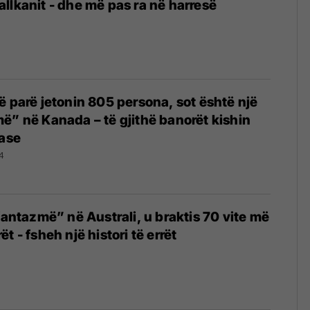
llkanit - dhe më pas ra në harresë
ë parë jetonin 805 persona, sot është një
ë” në Kanada – të gjithë banorët kishin
nase
4
 fantazmë” në Australi, u braktis 70 vite më
t - fsheh një histori të errët