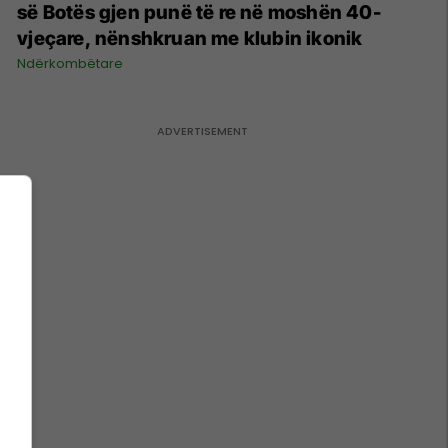
së Botës gjen punë të re në moshën 40-
vjeçare, nënshkruan me klubin ikonik
Ndërkombëtare