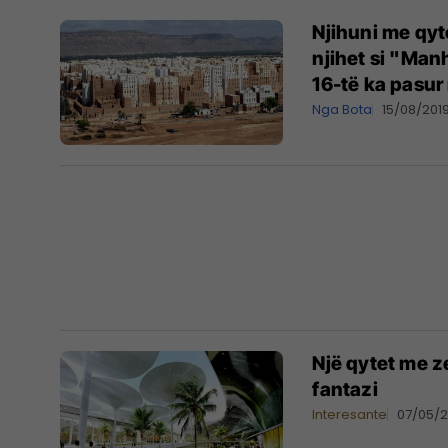
Njihuni me qyt
njihet si "Manh
16-të ka pasur 
Nga Bota
15/08/201
Një qytet me z
fantazi
Interesante
07/05/2