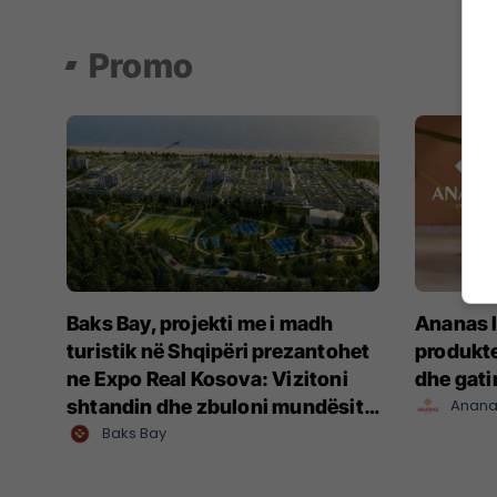
Promo
Baks Bay, projekti me i madh
Ananas I
turistik në Shqipëri prezantohet
produkte
ne Expo Real Kosova: Vizitoni
dhe gat
shtandin dhe zbuloni mundësitë
Anana
e investimit
Baks Bay