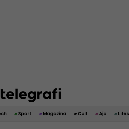
ech
Sport
Magazina
Cult
Ajo
Life