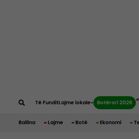
Të Fundit
Lajme lokale
Botërori 2026
Ballina
Lajme
Botë
Ekonomi
T