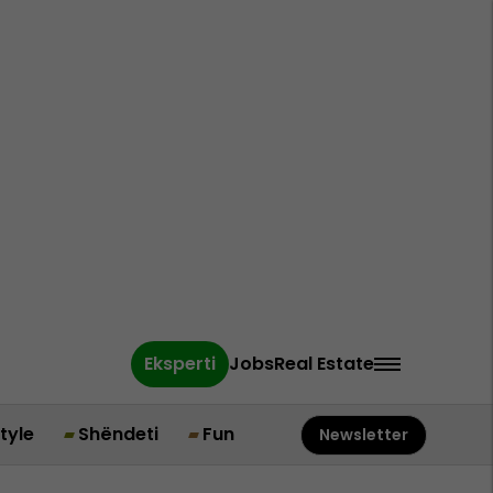
Eksperti
Jobs
Real Estate
style
Shëndeti
Fun
Newsletter