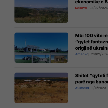
ekonomike e Ba
Kosovë
23/02/2026
Mbi 100 vite m
“qytet fantazm
origjinë ukrai
Amerika
20/02/202
Shitet “qyteti
parë nga banorë
Australia
11/11/2020