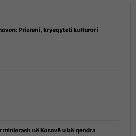
von: Prizreni, kryeqyteti kulturor i
r minierash në Kosovë u bë qendra