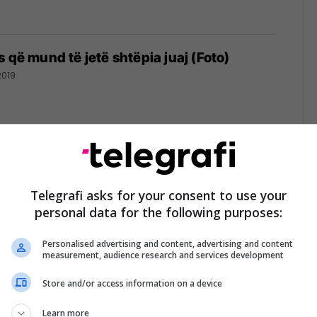
 që mund të jetë shtëpia juaj (Foto)
2019
ë nga balta, ku jetojnë partnerët që kanë
n moderne (Foto)
Telegrafi asks for your consent to use your
personal data for the following purposes:
017
Personalised advertising and content, advertising and content
measurement, audience research and services development
Store and/or access information on a device
1
Learn more