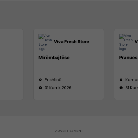
Viva Fresh Store
V
s
Mirëmbajtëse
Pranues 
Prishtinë
Kame
31 Korrik 2026
31 Kor