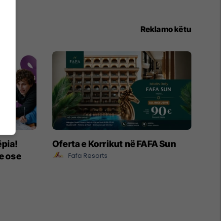
Reklamo këtu
ëpia!
Oferta e Korrikut në FAFA Sun
e ose
Fafa Resorts