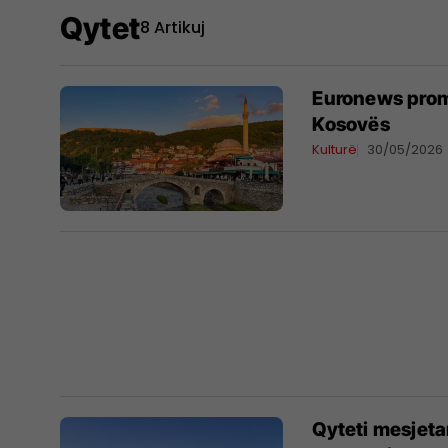
Qytet
8 Artikuj
Euronews promo
Kosovës
Kulturë
30/05/2026
Qyteti mesjeta