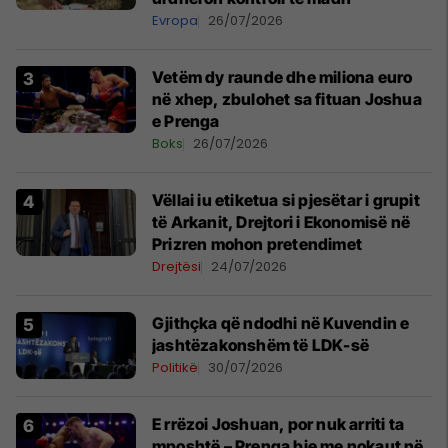
Evropa
26/07/2026
Vetëm dy raunde dhe miliona euro
në xhep, zbulohet sa fituan Joshua
e Prenga
Boks
26/07/2026
Vëllai iu etiketua si pjesëtar i grupit
të Arkanit, Drejtori i Ekonomisë në
Prizren mohon pretendimet
Drejtësi
24/07/2026
Gjithçka që ndodhi në Kuvendin e
jashtëzakonshëm të LDK-së
Politikë
30/07/2026
E rrëzoi Joshuan, por nuk arriti ta
mposhtë – Prenga bie me nokaut në