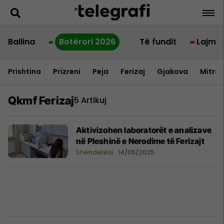
Ballina
Botërori 2026
Të fundit
Lajme
Prishtina
Prizreni
Peja
Ferizaj
Gjakova
Mitrov
Qkmf Ferizaj
5 Artikuj
Aktivizohen laboratorët e analizave
në Pleshinë e Nerodime të Ferizajt
Shëndetësi
14/05/2025