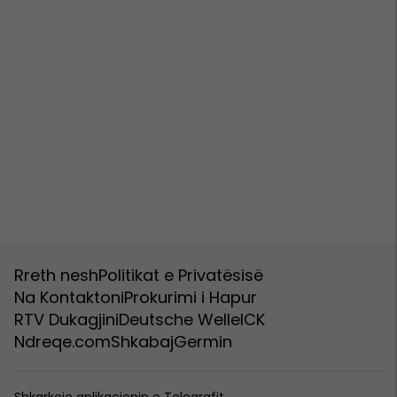
Rreth nesh
Politikat e Privatësisë
Na Kontaktoni
Prokurimi i Hapur
RTV Dukagjini
Deutsche Welle
ICK
Ndreqe.com
Shkabaj
Germin