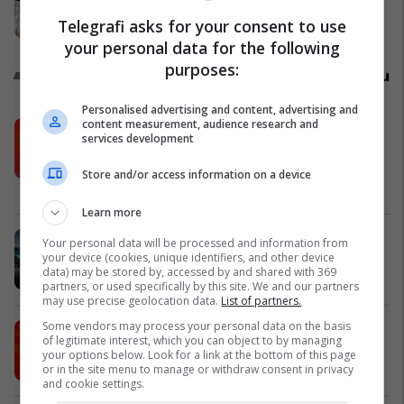
shkarkimit, flet Muhaxheri
Telegrafi asks for your consent to use
Politikë
your personal data for the following
purposes:
Promo
Reklamo këtu
Personalised advertising and content, advertising and
content measurement, audience research and
Këtë herë me kartelë gërvishtëse
services development
plotësisht digjitale dhe mbi 40 mijë
shpërblime instant!
Store and/or access information on a device
Meridian
Learn more
Zgjidhni një nga katër modelet tuaja
Your personal data will be processed and information from
your device (cookies, unique identifiers, and other device
të preferuara Peugeot
data) may be stored by, accessed by and shared with 369
Peugot Kosova
partners, or used specifically by this site. We and our partners
may use precise geolocation data.
List of partners.
Some vendors may process your personal data on the basis
IPKO vazhdon partneritetin me
of legitimate interest, which you can object to by managing
Sunny Hill Festival 2026
your options below. Look for a link at the bottom of this page
or in the site menu to manage or withdraw consent in privacy
IPKO
and cookie settings.