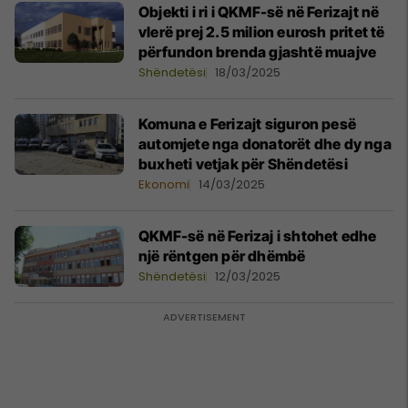
Objekti i ri i QKMF-së në Ferizajt në
vlerë prej 2.5 milion eurosh pritet të
përfundon brenda gjashtë muajve
Shëndetësi
18/03/2025
Komuna e Ferizajt siguron pesë
automjete nga donatorët dhe dy nga
buxheti vetjak për Shëndetësi
Ekonomi
14/03/2025
QKMF-së në Ferizaj i shtohet edhe
një rëntgen për dhëmbë
Shëndetësi
12/03/2025