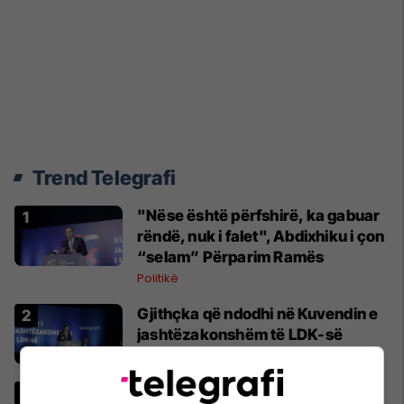
Trend Telegrafi
"Nëse është përfshirë, ka gabuar
rëndë, nuk i falet", Abdixhiku i çon
“selam” Përparim Ramës
Politikë
Gjithçka që ndodhi në Kuvendin e
jashtëzakonshëm të LDK-së
Politikë
Abdixhiku i mbijetoi nismës së