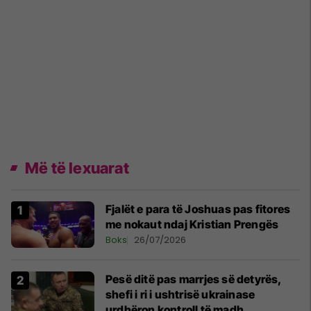
Më të lexuarat
Fjalët e para të Joshuas pas fitores
me nokaut ndaj Kristian Prengës
Boks
26/07/2026
Pesë ditë pas marrjes së detyrës,
shefi i ri i ushtrisë ukrainase
urdhëron kontroll të madh