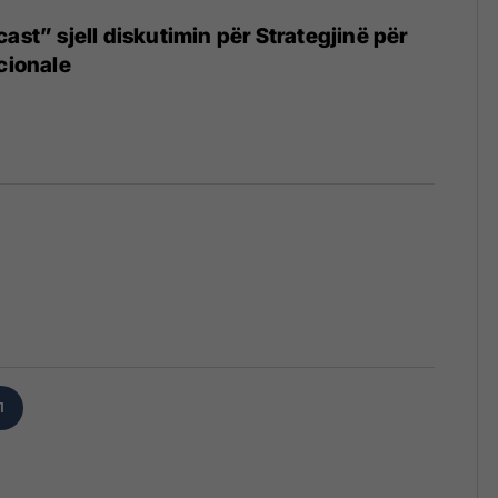
ast” sjell diskutimin për Strategjinë për
icionale
1