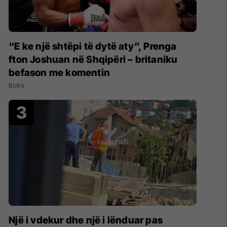
“E ke një shtëpi të dytë aty”, Prenga
fton Joshuan në Shqipëri – britaniku
befason me komentin
Boks
Një i vdekur dhe një i lënduar pas