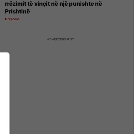
rrëzimit të vinçit në një punishte në
Prishtinë
Kosovë