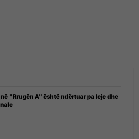
në "Rrugën A" është ndërtuar pa leje dhe
nale