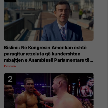
Bislimi: Në Kongresin Amerikan është
paraqitur rezoluta që kundërshton
mbajtjen e Asamblesë Parlamentare të
OSBE-së në Beograd
Kosovë