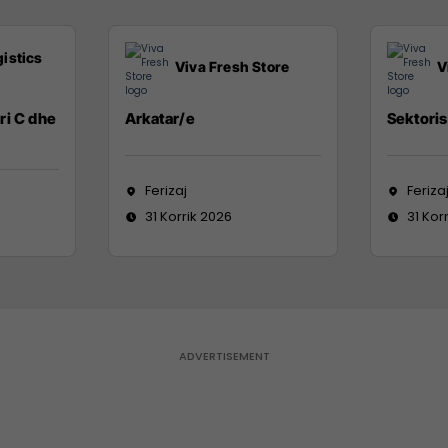
istics
Viva Fresh Store
V
ri C dhe
Arkatar/e
Sektoris
Ferizaj
Feriza
31 Korrik 2026
31 Kor