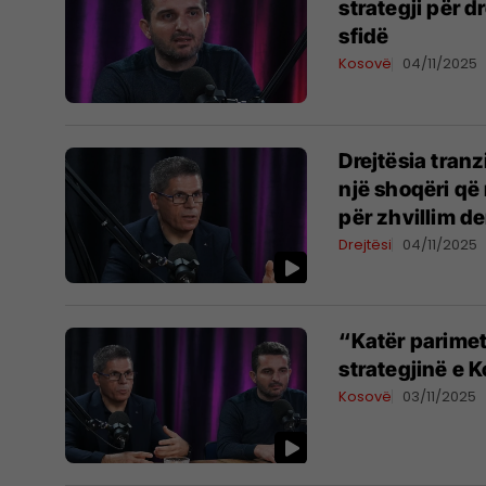
strategji për d
sfidë
Kosovë
04/11/2025
Drejtësia tranz
një shoqëri që
për zhvillim d
Drejtësi
04/11/2025
​“Katër parime
strategjinë e K
Kosovë
03/11/2025