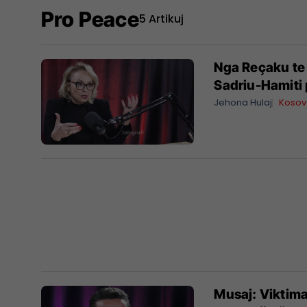
Pro Peace
5 Artikuj
Nga Reçaku te 
Sadriu-Hamiti 
Jehona Hulaj
Koso
Musaj: Viktima