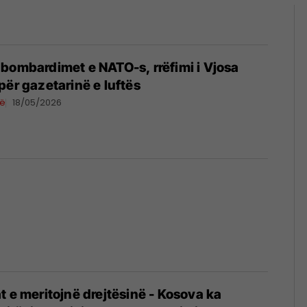
bombardimet e NATO-s, rrëfimi i Vjosa
për gazetarinë e luftës
vë
18/05/2026
t e meritojnë drejtësinë - Kosova ka