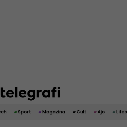
ech
Sport
Magazina
Cult
Ajo
Life