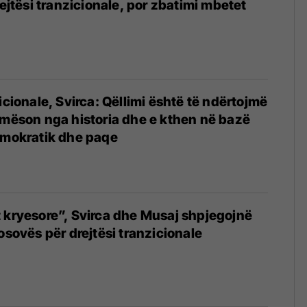
rejtësi tranzicionale, por zbatimi mbetet
icionale, Svirca: Qëllimi është të ndërtojmë
 mëson nga historia dhe e kthen në bazë
emokratik dhe paqe
t kryesore”, Svirca dhe Musaj shpjegojnë
osovës për drejtësi tranzicionale