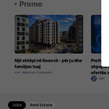
Promo
Një shtëpi në Kosovë - për ju dhe
Profesio
familjen tuaj
shpejtë 
Mercom Company
ofertës 
UBT
Jobs
Real Estate