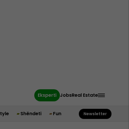
Eksperti
Jobs
Real Estate
style
Shëndeti
Fun
Newsletter