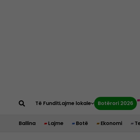
Të Fundit
Lajme lokale
Botërori 2026
Ballina
Lajme
Botë
Ekonomi
T