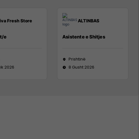
iva Fresh Store
ALTINBAS
t/e
Asistente e Shitjes
j
Prishtinë
rik 2026
8 Gusht 2026