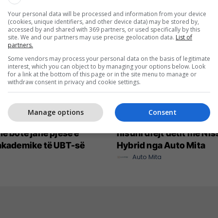
Your personal data will be processed and information from your device
(cookies, unique identifiers, and other device data) may be stored by,
accessed by and shared with 369 partners, or used specifically by this
site. We and our partners may use precise geolocation data.
List of
partners.
Some vendors may process your personal data on the basis of legitimate
interest, which you can object to by managing your options below. Look
for a link at the bottom of this page or in the site menu to manage or
withdraw consent in privacy and cookie settings.
Manage options
Consent
net me rritjen më të
Deri në 10,000 euro zbrit
në botë janë pjesë e
nisuni drejt detit me Ni
akademike të UBT-së
Hybrid nga Auto Mita
Auto Mita