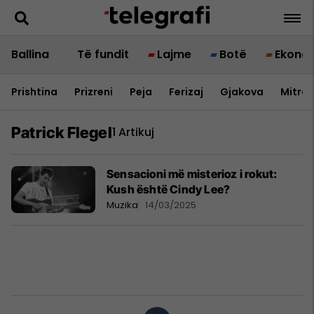
Ballina
Të fundit
Lajme
Botë
Ekono
Prishtina
Prizreni
Peja
Ferizaj
Gjakova
Mitrov
Patrick Flegel
1 Artikuj
Sensacioni më misterioz i rokut:
Kush është Cindy Lee?
Muzika
14/03/2025