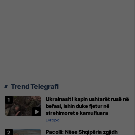
Trend Telegrafi
Ukrainasit i kapin ushtarët rusë në
befasi, ishin duke fjetur në
strehimoret e kamufluara
Evropa
Pacolli: Nëse Shqipëria zgjidh