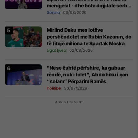
mëngjesit - dhe bota digjitale serbe
shpall gjendjen e luftës
Serbia
03/08/2026
Mirlind Daku mes lotëve
përshëndetet me Rubin Kazanin, do
të fitojë miliona te Spartak Moska
Ligat tjera
02/08/2026
"Nëse është përfshirë, ka gabuar
rëndë, nuk i falet", Abdixhiku i çon
“selam” Përparim Ramës
Politikë
30/07/2026