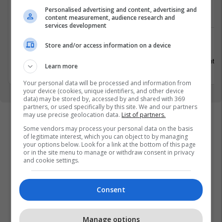
Pranues Malli
Arkatare
Personalised advertising and content, advertising and
content measurement, audience research and
services development
Store and/or access information on a device
Ferizaj
Pejë
19 Gusht 2026
31 Gusht 2
Learn more
Your personal data will be processed and information from
your device (cookies, unique identifiers, and other device
data) may be stored by, accessed by and shared with 369
partners, or used specifically by this site. We and our partners
may use precise geolocation data.
List of partners.
Some vendors may process your personal data on the basis
of legitimate interest, which you can object to by managing
your options below. Look for a link at the bottom of this page
or in the site menu to manage or withdraw consent in privacy
and cookie settings.
Consent
Manage options