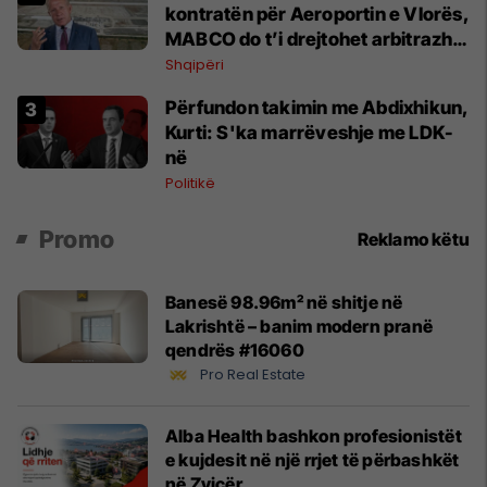
kontratën për Aeroportin e Vlorës,
MABCO do t’i drejtohet arbitrazhit
ndërkombëtar
Shqipëri
Përfundon takimin me Abdixhikun,
Kurti: S'ka marrëveshje me LDK-
në
Politikë
Promo
Reklamo këtu
Banesë 98.96m² në shitje në
Lakrishtë – banim modern pranë
qendrës #16060
Pro Real Estate
Alba Health bashkon profesionistët
e kujdesit në një rrjet të përbashkët
në Zvicër