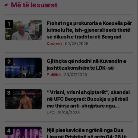
Më të lexuarat
Ftohet nga prokuroria e Kosovës për
krime lufte, ish-gjenerali serb thotë
se dikush e tradhtoi në Beograd
Kosovë
02/08/2026
Gjithçka që ndodhi në Kuvendin e
jashtëzakonshëm të LDK-së
Politikë
30/07/2026
“Vrisni, vrisni shqiptarët”, skandal
në UFC Beograd: Buzukja u përball
me thirrje anti-shqiptare nga
tribunat
UFC
01/08/2026
Një pleskavicë e ngrënë nga Dua
Lipa në Prishtinë në orën 04:28 të