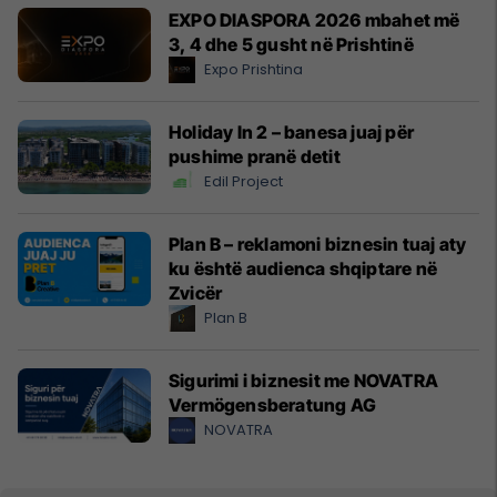
EXPO DIASPORA 2026 mbahet më
3, 4 dhe 5 gusht në Prishtinë
Expo Prishtina
Holiday In 2 – banesa juaj për
pushime pranë detit
Edil Project
Plan B – reklamoni biznesin tuaj aty
ku është audienca shqiptare në
Zvicër
Plan B
Sigurimi i biznesit me NOVATRA
Vermögensberatung AG
NOVATRA