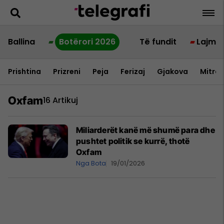
Ballina
Botërori 2026
Të fundit
Lajme
Prishtina
Prizreni
Peja
Ferizaj
Gjakova
Mitrov
Oxfam
16 Artikuj
Miliarderët kanë më shumë para dhe
pushtet politik se kurrë, thotë
Oxfam
Nga Bota
19/01/2026