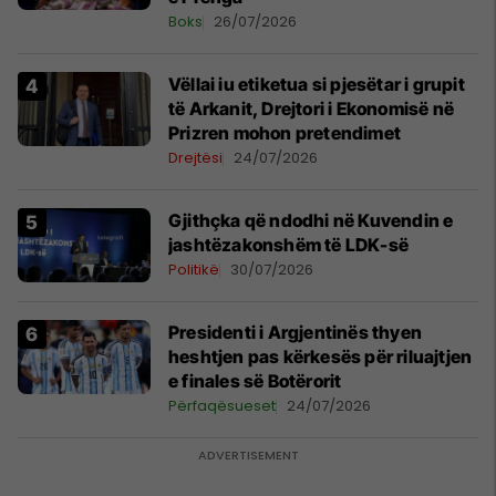
Boks
26/07/2026
Vëllai iu etiketua si pjesëtar i grupit
të Arkanit, Drejtori i Ekonomisë në
Prizren mohon pretendimet
Drejtësi
24/07/2026
Gjithçka që ndodhi në Kuvendin e
jashtëzakonshëm të LDK-së
Politikë
30/07/2026
Presidenti i Argjentinës thyen
heshtjen pas kërkesës për riluajtjen
e finales së Botërorit
Përfaqësueset
24/07/2026