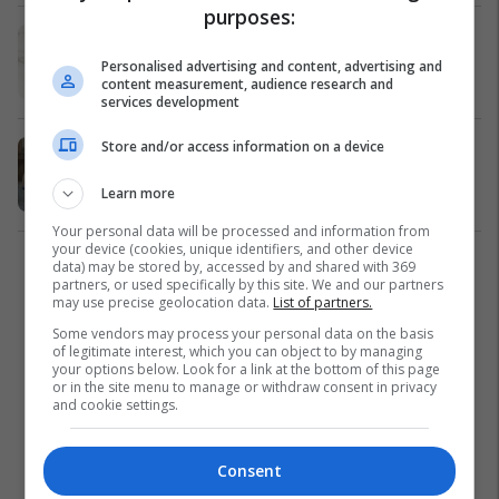
purposes:
OXFAM: 82% e parave të botës
shkojnë në duart e 1% të popullsisë
Personalised advertising and content, advertising and
content measurement, audience research and
Financa
22/01/2018
services development
Store and/or access information on a device
Raporti i 'Oxfam': Hendeku mes të
pasurve e të varfërve po thellohet
Learn more
Nga Bota
22/01/2018
Your personal data will be processed and information from
your device (cookies, unique identifiers, and other device
data) may be stored by, accessed by and shared with 369
1
partners, or used specifically by this site. We and our partners
may use precise geolocation data.
List of partners.
Some vendors may process your personal data on the basis
of legitimate interest, which you can object to by managing
your options below. Look for a link at the bottom of this page
or in the site menu to manage or withdraw consent in privacy
and cookie settings.
Consent