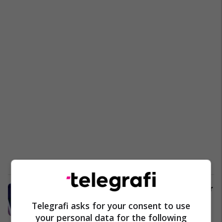
Britania me paralajmërim të fortë për
OXFAM-in
Telegrafi asks for your consent to use
Nga Bota
12/02/2018
your personal data for the following