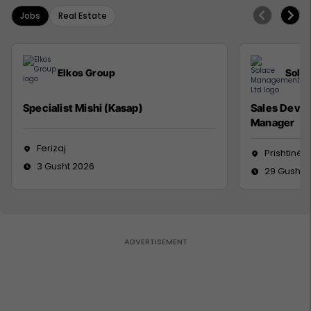
Jobs
Real Estate
Elkos Group
Sola
Specialist Mishi (Kasap)
Sales Deve
Manager
Ferizaj
Prishtinë
3 Gusht 2026
29 Gusht 