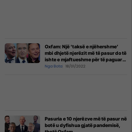
Oxfam: Një ‘taksë e njëhershme’
mbi dhjetë njerëzit më të pasur do të
ishte e mjaftueshme për të paguar
të gjithë vaksinat e nevojshme për
Nga Bota
18/01/2022
COVID-19 në botë
Pasuria e 10 njerëzve më të pasur në
botë u dyfishua gjatë pandemisë,
thotë Oxfam