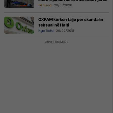
Të Tjera
20/01/2020
OXFAM kërkon falje për skandalin
seksual në Haiti
Nga Bota
20/02/2018