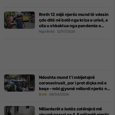
Rreth 12 mijë njerëz mund të vdesin
çdo ditë në botë nga kriza e urisë, e
cila u shkaktua nga pandemia e
coronavirusit
Nga Bota
12/07/2020
Ndoshta mund t’i mbijetojnë
coronavirusit, por i pret diçka më e
keqe – mbi gjysmë miliardi njerëz në
botë do të varfërohen pas
Botë
09/04/2020
pandemisë
Miliarderët e botës zotërojnë më
shumë pasuri se 4.6 miliardë njerëz