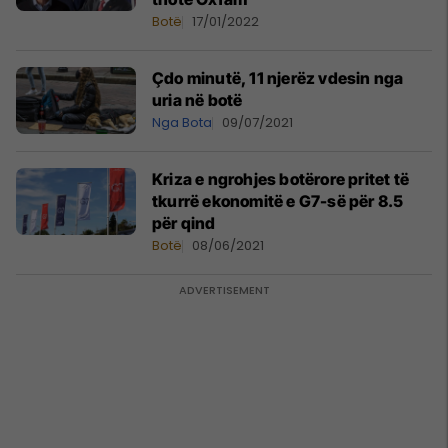
Botë
17/01/2022
Çdo minutë, 11 njerëz vdesin nga
uria në botë
Nga Bota
09/07/2021
Kriza e ngrohjes botërore pritet të
tkurrë ekonomitë e G7-së për 8.5
për qind
Botë
08/06/2021