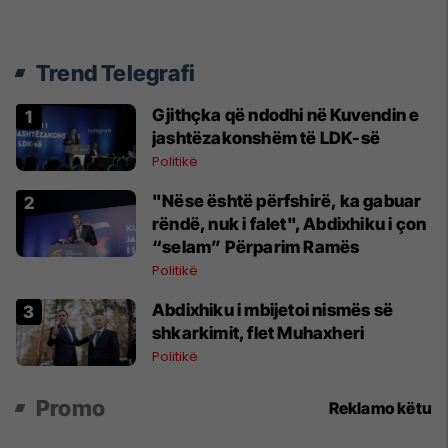
Trend Telegrafi
Gjithçka që ndodhi në Kuvendin e
jashtëzakonshëm të LDK-së
Politikë
"Nëse është përfshirë, ka gabuar
rëndë, nuk i falet", Abdixhiku i çon
“selam” Përparim Ramës
Politikë
Abdixhiku i mbijetoi nismës së
shkarkimit, flet Muhaxheri
Politikë
Promo
Reklamo këtu