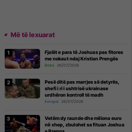
Më të lexuarat
Fjalët e para të Joshuas pas fitores
me nokaut ndaj Kristian Prengës
Boks
26/07/2026
Pesë ditë pas marrjes së detyrës,
shefi i ri i ushtrisë ukrainase
urdhëron kontroll të madh
Evropa
26/07/2026
Vetëm dy raunde dhe miliona euro
në xhep, zbulohet sa fituan Joshua
e Prenga