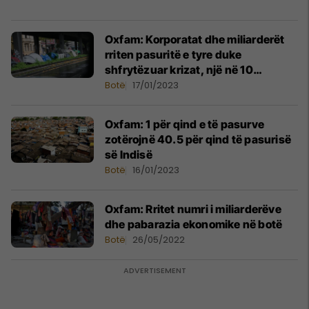
Oxfam: Korporatat dhe miliarderët
rriten pasuritë e tyre duke
shfrytëzuar krizat, një në 10
persona në botë është i uritur
Botë
17/01/2023
Oxfam: 1 për qind e të pasurve
zotërojnë 40.5 për qind të pasurisë
së Indisë
Botë
16/01/2023
Oxfam: Rritet numri i miliarderëve
dhe pabarazia ekonomike në botë
Botë
26/05/2022