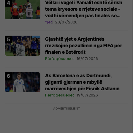
Vëllai i vogël i Yamalit është sërish
tema kryesore e rrjeteve sociale -
vodhi vëmendjen pas finales së
Kupës së Botës
Yjet
20/07/2026
Gjashtë yjet e Argjentinës
rrezikojnë pezullimin nga FIFA për
finalen e Botërorit
Përfaqësueset
16/07/2026
As Barcelona e as Dortmundi,
gjiganti gjerman e mbyllë
marrëveshjen për Fisnik Asllanin
Përfaqësueset
19/07/2026