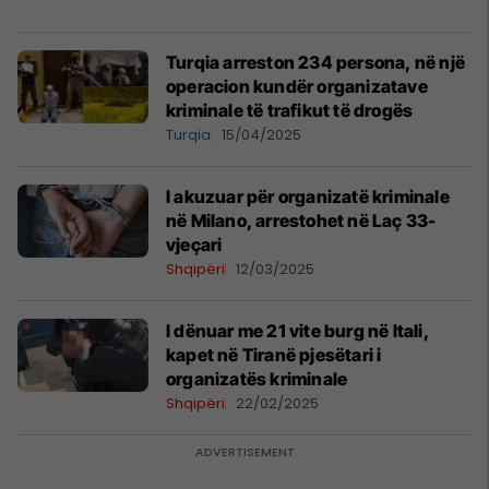
Turqia arreston 234 persona, në një
operacion kundër organizatave
kriminale të trafikut të drogës
Turqia
15/04/2025
I akuzuar për organizatë kriminale
në Milano, arrestohet në Laç 33-
vjeçari
Shqipëri
12/03/2025
I dënuar me 21 vite burg në Itali,
kapet në Tiranë pjesëtari i
organizatës kriminale
Shqipëri
22/02/2025