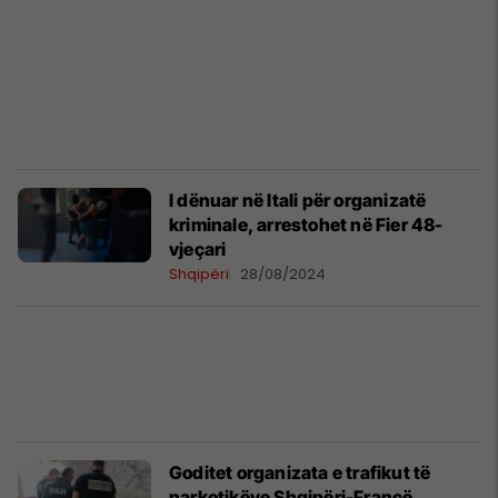
I dënuar në Itali për organizatë
kriminale, arrestohet në Fier 48-
vjeçari
Shqipëri
28/08/2024
Goditet organizata e trafikut të
narkotikëve Shqipëri-Francë,