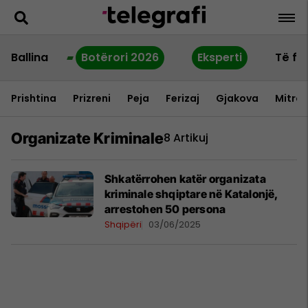
Ballina
Botërori 2026
Eksperti
Të fu
Prishtina
Prizreni
Peja
Ferizaj
Gjakova
Mitrov
Organizate Kriminale
8 Artikuj
Shkatërrohen katër organizata
kriminale shqiptare në Katalonjë,
arrestohen 50 persona
Shqipëri
03/06/2025