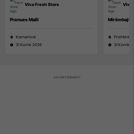
Viva Fresh Store
Viva 
Pranues Malli
Mirëmbajtë
Kamenicë
Prishtinë
31 Korrik 2026
31 Korrik 