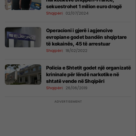
sekuestrohet 1 milion euro drogë
Shqipëri
02/07/2024
Operacioni i gjerë i agjencive
evropiane godet bandën shqiptare
të kokainës, 45 të arrestuar
Shqipëri
18/02/2022
Policia e Shtetit godet një organizatë
krininale për lëndë narkotike në
shtatë vende në Shqipëri
Shqipëri
26/06/2019