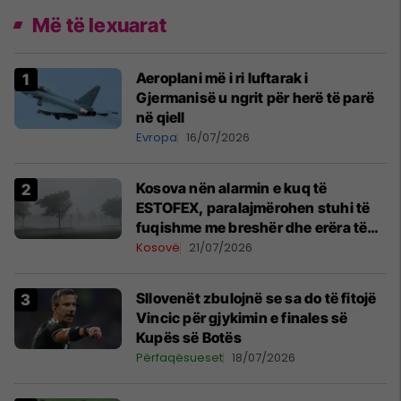
Më të lexuarat
Aeroplani më i ri luftarak i
Gjermanisë u ngrit për herë të parë
në qiell
Evropa
16/07/2026
Kosova nën alarmin e kuq të
ESTOFEX, paralajmërohen stuhi të
fuqishme me breshër dhe erëra të
forta
Kosovë
21/07/2026
Sllovenët zbulojnë se sa do të fitojë
Vincic për gjykimin e finales së
Kupës së Botës
Përfaqësueset
18/07/2026