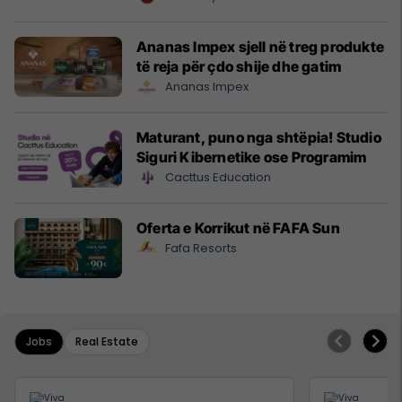
Ananas Impex sjell në treg produkte
të reja për çdo shije dhe gatim
Ananas Impex
Maturant, puno nga shtëpia! Studio
Siguri Kibernetike ose Programim
Cacttus Education
Oferta e Korrikut në FAFA Sun
Fafa Resorts
Jobs
Real Estate