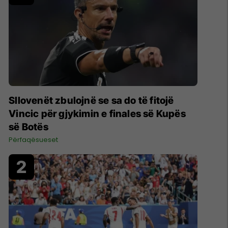
Sllovenët zbulojnë se sa do të fitojë
Vincic për gjykimin e finales së Kupës
së Botës
Përfaqësueset