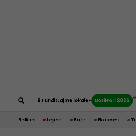
Të Fundit
Lajme lokale
Botërori 2026
Ballina
Lajme
Botë
Ekonomi
T