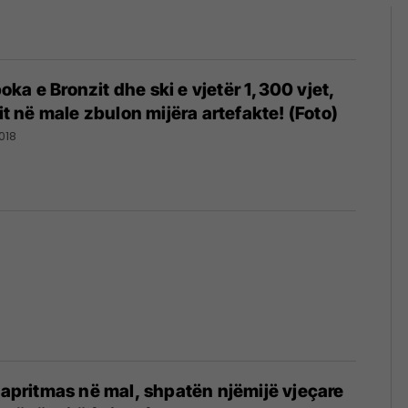
ka e Bronzit dhe ski e vjetër 1,300 vjet,
lit në male zbulon mijëra artefakte! (Foto)
018
 papritmas në mal, shpatën njëmijë vjeçare