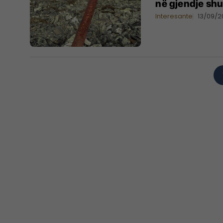
në gjendje shu
Interesante
13/09/2