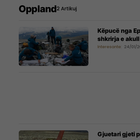
Oppland
2 Artikuj
Këpucë nga Epo
shkrirja e akul
Interesante
24/01/2
Gjuetari gjeti