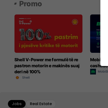
Promo
Shell V-Power me formulë të re
MobiSIM:
pastron motorin e makinës suaj
cashbac
deri në 100%
MobiS
Shell
Jobs
Real Estate