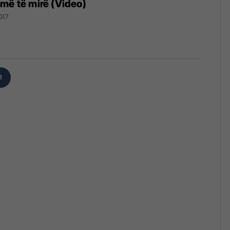
më të mirë (Video)
017
1