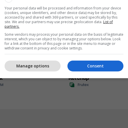
Your personal data will be processed and information from your device
(cookies, unique identifiers, and other device data) may be stored by,
accessed by and shared with 369 partners, or used specifically by this
site. We and our partners may use precise geolocation data.
List of
partners.
Some vendors may process your personal data on the basis of legitimate
interest, which you can object to by managing your options below. Look
for a link at the bottom of this page or in the site menu to manage or
withdraw consent in privacy and cookie settings.
Manage options
Consent
 Internet kudo dhe 15%
Frutex lanson në treg A
k
Ketchup
IM
Frutex