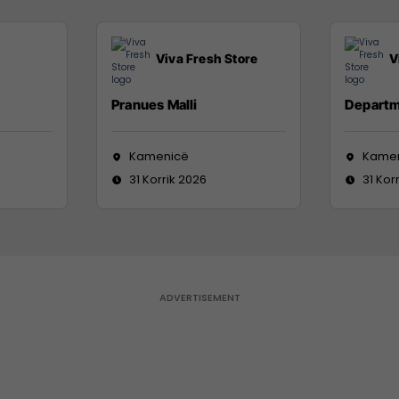
Viva Fresh Store
V
Pranues Malli
Departm
Kamenicë
Kame
31 Korrik 2026
31 Kor