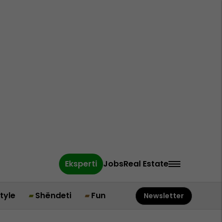
Eksperti
Jobs
Real Estate
style
Shëndeti
Fun
Newsletter