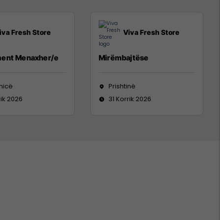
iva Fresh Store
Viva Fresh Store
ent Menaxher/e
Mirëmbajtëse
nicë
Prishtinë
rik 2026
31 Korrik 2026