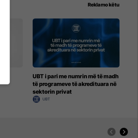
Reklamo këtu
RT
UBT i pari me numrin më të madh
të programeve të akredituara në
sektorin privat
UBT