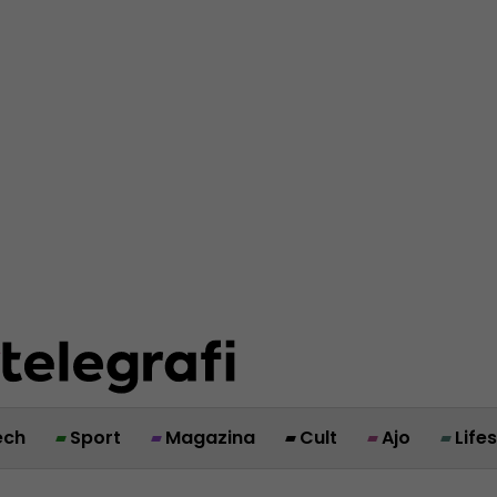
ech
Sport
Magazina
Cult
Ajo
Life