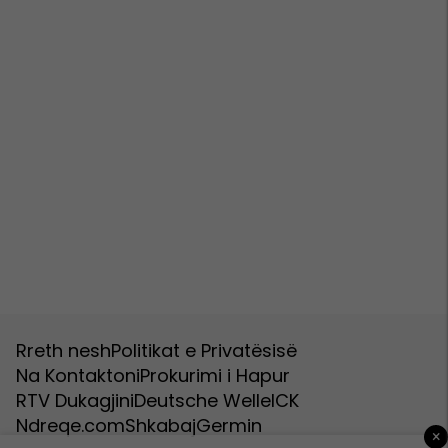
Rreth nesh
Politikat e Privatësisë
Na Kontaktoni
Prokurimi i Hapur
RTV Dukagjini
Deutsche Welle
ICK
Ndreqe.com
Shkabaj
Germin
×