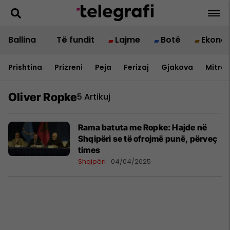
Ballina
Të fundit
Lajme
Botë
Ekono
Prishtina
Prizreni
Peja
Ferizaj
Gjakova
Mitrov
Oliver Ropke
5 Artikuj
Rama batuta me Ropke: Hajde në
Shqipëri se të ofrojmë punë, përveç
times
Shqipëri
04/04/2025