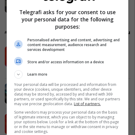
akuzuarit në rastin “Toka 2”,
konfiskohen 45 ngastra
Telegrafi asks for your consent to use
kadastrale
Drejtësi
your personal data for the following
purposes:
Promo
Reklamo këtu
Personalised advertising and content, advertising and
content measurement, audience research and
Këtë herë me kartelë gërvishtëse
services development
plotësisht digjitale dhe mbi 40 mijë
Store and/or access information on a device
shpërblime instant!
Meridian
Learn more
Your personal data will be processed and information from
Zgjidhni një nga katër modelet tuaja
your device (cookies, unique identifiers, and other device
të preferuara Peugeot
data) may be stored by, accessed by and shared with 369
partners, or used specifically by this site. We and our partners
Peugot Kosova
may use precise geolocation data.
List of partners.
Some vendors may process your personal data on the basis
IPKO vazhdon partneritetin me
of legitimate interest, which you can object to by managing
your options below. Look for a link at the bottom of this page
Sunny Hill Festival 2026
or in the site menu to manage or withdraw consent in privacy
IPKO
and cookie settings.