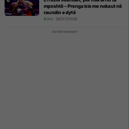
mposhtë – Prenga bie me nokaut në
raundin e dytë
Boks
26/07/2026