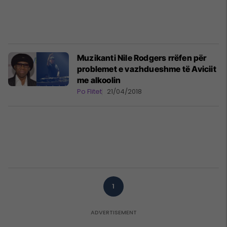
Muzikanti Nile Rodgers rrëfen për
problemet e vazhdueshme të Aviciit
me alkoolin
Po Flitet
21/04/2018
1