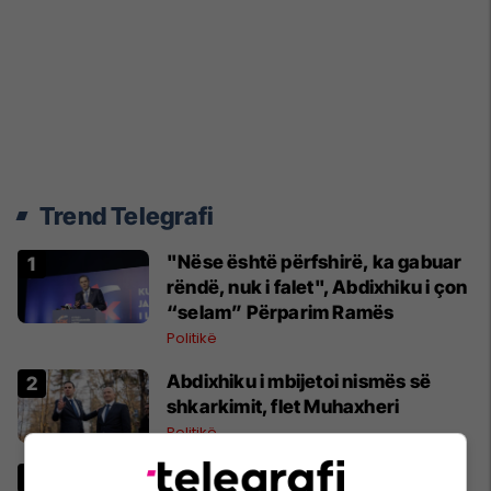
Trend Telegrafi
"Nëse është përfshirë, ka gabuar
rëndë, nuk i falet", Abdixhiku i çon
“selam” Përparim Ramës
Politikë
Abdixhiku i mbijetoi nismës së
shkarkimit, flet Muhaxheri
Politikë
32 vjet burgim për katër të