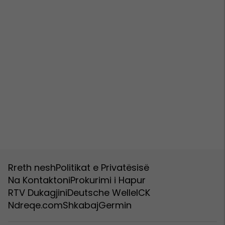
Rreth nesh
Politikat e Privatësisë
Na Kontaktoni
Prokurimi i Hapur
RTV Dukagjini
Deutsche Welle
ICK
Ndreqe.com
Shkabaj
Germin