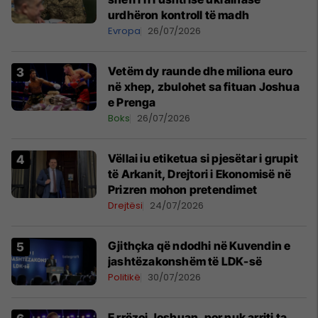
urdhëron kontroll të madh
Evropa
26/07/2026
Vetëm dy raunde dhe miliona euro
në xhep, zbulohet sa fituan Joshua
e Prenga
Boks
26/07/2026
Vëllai iu etiketua si pjesëtar i grupit
të Arkanit, Drejtori i Ekonomisë në
Prizren mohon pretendimet
Drejtësi
24/07/2026
Gjithçka që ndodhi në Kuvendin e
jashtëzakonshëm të LDK-së
Politikë
30/07/2026
E rrëzoi Joshuan, por nuk arriti ta