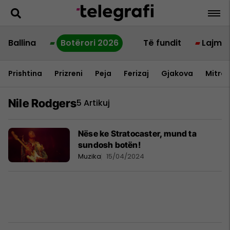
Ballina
Botërori 2026
Të fundit
Lajme
Prishtina
Prizreni
Peja
Ferizaj
Gjakova
Mitrov
Nile Rodgers
5 Artikuj
Nëse ke Stratocaster, mund ta
sundosh botën!
Muzika
15/04/2024