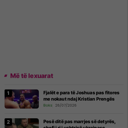
Më të lexuarat
Fjalët e para të Joshuas pas fitores
me nokaut ndaj Kristian Prengës
Boks
26/07/2026
Pesë ditë pas marrjes së detyrës,
shefi i ri i ushtrisë ukrainase